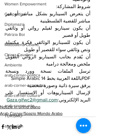
Women Empowerment
شروط المشاركة:
أن يتعرض السيناريو بشكل مباشر أو غير 
Geopolitica
مباشر للقضية الفلسطينية
Diplomazia
أن يكون سيناريو لفيلم روائي أو وثائقي 
Patrizia Boi
طويل أو قصير
أن يكون للسيناريو الوثائقي فكرة مكتملة 
Maddalena Celano
ونص وثائقي سواء للقصير أو طويل
Chiara Cavalieri
أن يُقدم بجانب السيناريو الروائي الطويل 
ملخص ومعالجة درامية
Ambiente
ترسل الملفات نسخة وورد ونسخة  
arab-corner-politica
PDFباللغة العربية بخط 14 Simple Arabic
يرفق سيرة ذاتية وصورة شخصية 
arab-corner-economia
لإرسال السيناريوهات أو الاستفسار على 
arab-corner-cultura
البريد الإلكتروني:
Gaza.gifwc2@gmail.com
arab-corner-arte
Notizie in primo piano
Arab Corner/Spazio Mondo Arabo
TURISMO
azerbaijan