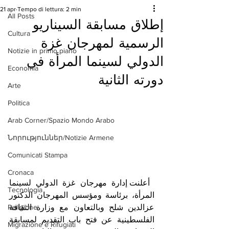
21 apr
Tempo di lettura: 2 min
All Posts
إطلاق مسابقة السيناريو
Cultura
الرسمية لمهرجان غزة
Notizie in primo piano
الدولي لسينما المرأة في
Economia
دورته الثانية
Arte
Politica
Arab Corner/Spazio Mondo Arabo
Նորություններ/Notizie Armene
Comunicati Stampa
Cronaca
 أعلنت إدارة مهرجان غزة الدولي لسينما 
Tecnologia
المرأة، برئاسة ومؤسس المهرجان الدكتور 
عزالدين شلح وبالتعاون مع وزارة الثقافة 
Religione
الفلسطينية عن فتح باب التقديم لمسابقة 
Migrazione e Rifugiati