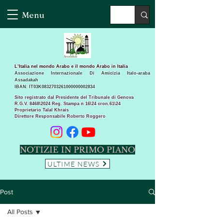
Menu
L’Italia nel mondo Arabo e il mondo Arabo in Italia
Associazione Internazionale Di Amicizia Italo-araba
Assadakah
IBAN: IT03K0832703261000000002834
Sito registrato dal Presidente del Tribunale di Genova
R.G.V. 8468\2024 Reg. Stampa n 16\24 cron.61\24 ​
Proprietario Talal Khrais
Direttore Responsabile Roberto Roggero
NOTIZIE IN PRIMO PIANO
ULTIME NEWS
Post
All Posts