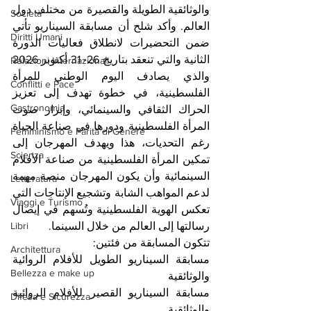
والوثائقية الطويلة والقصيرة من مختلف دول 
Società
العالم. وأكد شلح أن مسابقة السيناريو تأتي 
Diritti Umani
ضمن التحضيرات لانطلاق فعاليات الدورة 
الثانية والتي تنعقد بتاريخ 26- 31 أكتوبر 2026 
Relazioni Internazionali
والذي يصادف اليوم الوطني للمرأة 
Conflitti e Pace
الفلسطينية، في خطوة تهدف إلى تعزيز 
Gastronomia
الحراك الثقافي والسينمائي، وإبراز صوت 
المرأة الفلسطينية ودورها في صناعة الحياة 
Femminismo e Parità di Genere
رغم التحديات، هذا ويهدف المهرجان إلى 
Scienza
تمكين المرأة الفلسطينية من صناعة الأفلام 
السينمائية وأن يكون المهرجان منصة مهمة 
Letteratura
لدعم المواهب الشابة وتشجيع الإنتاجات التي 
Viaggi e Turismo
تعكس الهوية الفلسطينية وتُسهم في إيصال 
رسالتها إلى العالم من خلال السينما.
Libri
تتكون المسابقة من فئتين: 
Architettura
مسابقة السيناريو الطويل للأفلام الروائية 
Bellezza e make up
والوثائقية 
مسابقة السيناريو القصير للأفلام الروائية 
Difesa e Sicurezza
والوثائقية