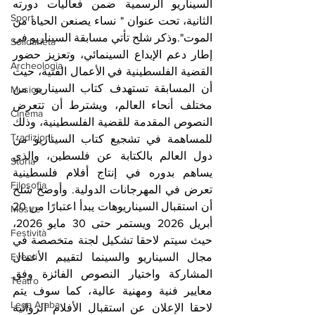
السيناريو الرسمية ضمن فعاليات دورته 
Sport
الثانية، تحت عنوان " نساء يصنعن الحياة من 
الموت".وذكر شلح تأتي مسابقة السيناريو في 
Solidarietà
إطار دعم الإبداع السينمائي، وتعزيز حضور 
Archeologia
القضية الفلسطينية في الأعمال الفنية، حيث 
أن المسابقة تستهدف كتاب السيناريو من 
Musica
مختلف أنحاء العالم، ويشترط أن تتعرض 
Cinema
النصوص المقدمة للقضية الفلسطينية، وذلك 
Tradizioni
للمساهمة في تشجيع كتاب السيناريو من 
دول العالم بالكتابة عن فلسطين، والذي 
Storia
يساهم بدوره في إنتاج أفلام فلسطينية 
Filosofia
تعرض في المهرجانات الدولية. وأوضح شلح 
أن استقبال السيناريوهات يبدأ اعتبارًا من 20 
Mostre
أبريل 2026 ويستمر حتى 30 مايو 2026، 
Festività
حيث سيتم لاحقا تشكيل لجنة متخصصة في 
مجال السيناريو والسينما لتقييم الأعمال 
Eventi
المشاركة واختيار النصوص الفائزة وفق 
Teatro
معايير فنية ومهنية عالية، كما سوف يتم 
Lega Araba
لاحقا الإعلان عن استقبال الأفلام الروائية 