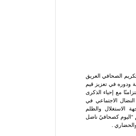
في أجواء رمزية تحمل دلالات سياسية وتاريخية، شهدت جزيرة إيسكيا الإيطالية تكريم الصحافي العريق 
طلال خريس، رئيس جمعية الصداقة الإيطالية – العربية، تقديرًا لمسيرته الإعلامية ودوره في تعزيز قيم 
العدالة والحوار الثقافي والتقارب بين إيطاليا والعالم العربي.وجاء هذا التكريم متزامنًا مع إحياء الذكرى 
السنوية للمناضل الشيوعي الإيطالي الراحل دومينيكو سافيو، أحد أبرز رموز النضال الاجتماعي في 
جنوب إيطاليا، والذي ارتبط اسمه بالدفاع عن العمال والفلاحين في مواجهة الاستغلال والظلم 
الاجتماعي.وخلال المناسبة، عبّر خريس عن اعتزازه بهذا التكريم، معتبرًا أنه يكرّم “اليوم كصحافيً ناضل 
ي والحضاري