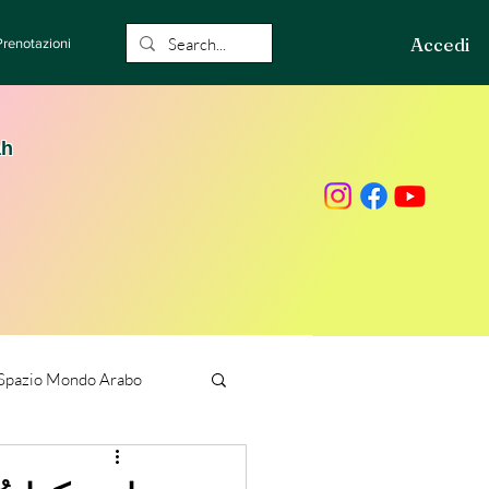
Accedi
Prenotazioni
ah
Spazio Mondo Arabo
ione