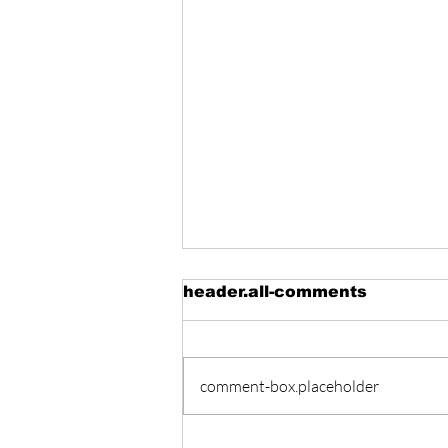
header.all-comments
comment-box.placeholder
Hormuz - Iran e Oman