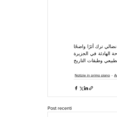
ولا يزال سكان إيسكيا يستحضرون دومينيكو سافيو باعتزاز، لما مثّله من حضور نضالي ترك أثرًا واضحًا 
في الحياة الاجتماعية والسياسية المحلية.ويأتي هذا الحدث ليعكس تداخل السياحة الهادئة في الجزيرة 
مع ذاكرة أيديولوجية عميقة، ما يجعل إيسكيا مساحة فريدة تجمع بين الجمال الطبيعي وطبقات التاريخ 
Notizie in primo piano
A
Post recenti