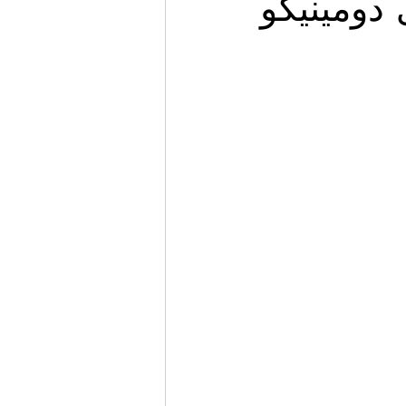
دومينيكو
Migrazione e Rifugiati
Sport
Filosofia
Mostre
Festivi
Relazioni Internazionali
Confl