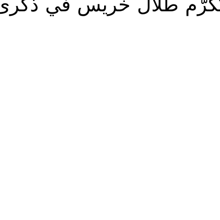
تُكرّم طلال خريس في ذكرى 
Solidarietà
Archeologia
Musica
Cinema
Tr
tà
Eventi
Teatro
Lega Araba
Società
Dirit
itti e Pace
Gastronomia