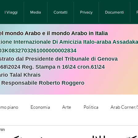
I Viaggi
Media
Contatti
Privacy
Documenti
nel mondo Arabo e il mondo Arabo in Italia
ione Internazionale Di Amicizia Italo-araba Assadak
T03K0832703261000000002834
istrato dal Presidente del Tribunale di Genova
468\2024 Reg. Stampa n 16\24 cron.61\24 ​
rio Talal Khrais
e Responsabile Roberto Roggero
rimo piano
Economia
Arte
Politica
Arab Corner/
min
e
Comunicati Stampa
Cronaca
Tecnologia
Relig