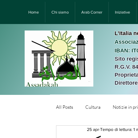
Home
Chi siamo
Arab Corner
Iniziative
L’Italia 
Associaz
IBAN: I
Sito reg
R.G.V. 8
Proprieta
Direttor
All Posts
Cultura
Notizie in p
25 apr
Tempo di lettura: 1 
Նորություններ/Notizie Armen