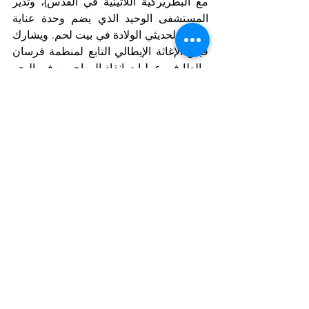
مع البطريركية اللاتينية في القدس)، وتدير 
المستشفى الوحيد الذي يضم وحدة عناية 
مركزة لحديثي الولادة في بيت لحم. ويشارك 
فيلق الإغاثة الإيطالي التابع لمنظمة فرسان 
مالطا في عمليات إنقاذ المهاجرين في البحر 
الأبيض المتوسط. منظمة فرسان مالطا 
محايدة وغير متحيزة وغير سياسية.تربطها 
علاقات دبلوماسية مع 115 دولة، وعلاقات 
رسمية مع أربع دول أخرى، وعلاقات سفارية 
مع الاتحاد الأوروبي والاتحاد الأفريقي. ولها 
صفة مراقب دائم في الأمم المتحدة، وممثلة 
في منظمات دولية رئيسية. ومنذ عام 1834، 
تتخذ حكومة فرسان مالطا السياديين من 
روما مقرًا لها. ويشغل منصب الرئيس الأعلى 
الحادي والثمانون للفرسان الأخ جون تي. 
دنلاب.
Notizie in primo piano
Arab Corner/Spazio Mondo Arabo