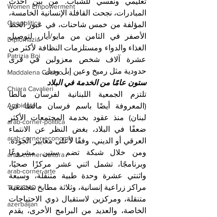
تعليمي ونفسي للشباب. من بين أحدث 
Women Empowerment
المبادرات، نجحت القافلة الإنسانية الخامسة، 
Geopolitica
المؤلفة من خمس شاحنات، في عبور الخط 
الأصفر في الثامن من مايو/أيار، لتوصيل 
Diplomazia
الغذاء والدواء ومستلزمات النظافة لأكثر من 
Patrizia Boi
عشرة آلاف شخص معزولين في قرى 
حدودية مثل رميخ وعين إبل ودبل.
Maddalena Celano
ستون عامًا من الخدمة في البلاد
Chiara Cavalieri
تلتزم الجمعية اللبنانية لفرسان مالطا 
Ambiente
(المعروفة أيضًا باسم فرسان مالطا في 
لبنان) منذ عقود بخدمة المجتمعات الأكثر 
arab-corner-politica
ضعفًا في البلاد، بغض النظر عن الانتماء 
arab-corner-economia
العرقي أو الديني، وفقًا لأعلى معايير الجودة. 
ومن خلال شبكة تضم ستين مشروعًا 
arab-corner-cultura
وبرنامجًا، تشمل اثني عشر مركزًا صحيًا، 
arab-corner-arte
واثنتي عشرة وحدة طبية متنقلة، وسبعة 
مراكز زراعية إنسانية، وثلاثة مطابخ مجتمعية 
TURISMO
متنقلة، ومركزين لاستقبال ذوي الاحتياجات 
azerbaijan
الخاصة، والعديد من البرامج الأخرى، يقدم 