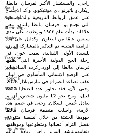
راجي، والمستشار الأكبر لفرسان مالطا، 
Sport
ريكاردو باتيرنو دي مونتيكوبو. وأكد الاجتماع 
على عمق الروابط التاريخية والدبلوماسية 
Solidarietà
التي تجمع بين فرسان مالطا ولبنان، وهي 
Archeologia
علاقات بدأت عام ١٩٥٣ وتوطدت على مدى 
Musica
سبعين عامًا من التعاون. وكدليل على هذه 
الرابطة المتينة، تم التذكير بالمشاركة البارزة 
Cinema
للسيدة الأولى اللبنانية، نعمت عون، في 
Tradizioni
رحلة الحج الدولية الأخيرة التي نظمها 
فرسان مالطا إلى لورد.ركزت المناقشات 
Storia
على الوضع الإنساني المأساوي في لبنان 
Filosofia
عقب تصاعد الصراع في مارس/آذار 2026. 
Mostre
وحتى الآن، فقد تجاوز عدد الضحايا 2800 
قتيل، ونزح نحو 1.2 مليون شخص، أي ما 
Festività
يعادل خُمس السكان. وحتى في خضم هذه 
Eventi
الأزمة، واصلت منظمة فرسان مالطا 
جهودها الحثيثة من خلال أنشطة متنوعة، 
Teatro
بفضل التزام أعضائها ومتطوعيها وموظفيها 
Lega Araba
وتفانيهم.ناشد الوزير راجي زيادة الدعم 