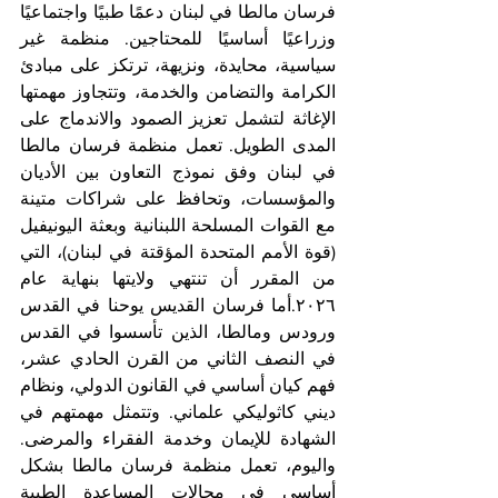
فرسان مالطا في لبنان دعمًا طبيًا واجتماعيًا 
وزراعيًا أساسيًا للمحتاجين. منظمة غير 
سياسية، محايدة، ونزيهة، ترتكز على مبادئ 
الكرامة والتضامن والخدمة، وتتجاوز مهمتها 
الإغاثة لتشمل تعزيز الصمود والاندماج على 
المدى الطويل. تعمل منظمة فرسان مالطا 
في لبنان وفق نموذج التعاون بين الأديان 
والمؤسسات، وتحافظ على شراكات متينة 
مع القوات المسلحة اللبنانية وبعثة اليونيفيل 
(قوة الأمم المتحدة المؤقتة في لبنان)، التي 
من المقرر أن تنتهي ولايتها بنهاية عام 
٢٠٢٦.أما فرسان القديس يوحنا في القدس 
ورودس ومالطا، الذين تأسسوا في القدس 
في النصف الثاني من القرن الحادي عشر، 
فهم كيان أساسي في القانون الدولي، ونظام 
ديني كاثوليكي علماني. وتتمثل مهمتهم في 
الشهادة للإيمان وخدمة الفقراء والمرضى. 
واليوم، تعمل منظمة فرسان مالطا بشكل 
أساسي في مجالات المساعدة الطبية 