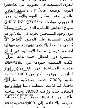
للقرى المسيحية في الجنوب، التي تُعدّ نبض 
Società
الهوية الوطنية، قائلاً: "إن دعمكم المادي 
Diritti Umani
والفني يمنح السكان القوة والإيمان، ومن 
Relazioni Internazionali
الضروري مواصلة هذا العمل للحفاظ على 
نموذج التعايش اللبناني، الذي لن يكون ممكناً 
Conflitti e Pace
دون وجود المسيحيين بحرية في البلاد".ورغم 
Gastronomia
القيود المشددة على الوصول وفرض ما 
يُسمى بـ"الخط الأصفر" في الجنوب، فإن 
Femminismo e Parità di Genere
أنشطة فرسان مالطا الإنسانية في لبنان 
Scienza
مستمرة دون انقطاع. فمنذ بداية النزاع، 
Letteratura
كثّفت المنظمة جهودها في البلاد، حيث 
قدّمت المساعدة في 88 مركز إيواء 
Viaggi e Turismo
للنازحين، ووفرت أكثر من 10,000 خدمة 
Libri
طبية و7,000 خدمة صيدلانية للنازحين 
داخلياً. كما قدّمت المنظمة دعماً غذائياً واسع 
Architettura
النطاق، حيث وزّعت 38,000 وجبة ساخنة 
Bellezza e make up
وأكثر من 18,200 وجبة باردة ووجبات 
خفيفة، بالإضافة إلى 1,400 حقيبة دعم 
Difesa e Sicurezza