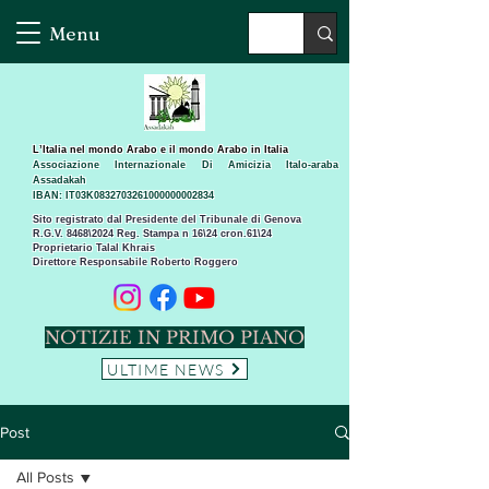
Menu
L’Italia nel mondo Arabo e il mondo Arabo in Italia
Associazione Internazionale Di Amicizia Italo-araba
Assadakah
IBAN: IT03K0832703261000000002834
Sito registrato dal Presidente del Tribunale di Genova
R.G.V. 8468\2024 Reg. Stampa n 16\24 cron.61\24 ​
Proprietario Talal Khrais
Direttore Responsabile Roberto Roggero
NOTIZIE IN PRIMO PIANO
ULTIME NEWS
Post
All Posts