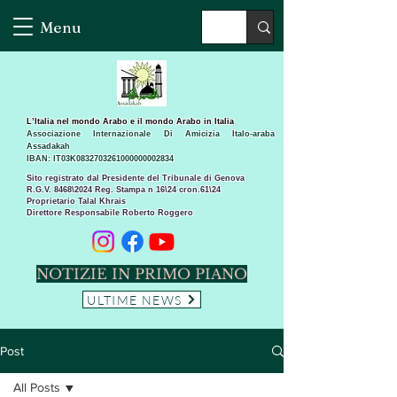
Menu
L’Italia nel mondo Arabo e il mondo Arabo in Italia
Associazione Internazionale Di Amicizia Italo-araba
Assadakah
IBAN: IT03K0832703261000000002834
Sito registrato dal Presidente del Tribunale di Genova
R.G.V. 8468\2024 Reg. Stampa n 16\24 cron.61\24 ​
Proprietario Talal Khrais
Direttore Responsabile Roberto Roggero
NOTIZIE IN PRIMO PIANO
ULTIME NEWS
Post
All Posts