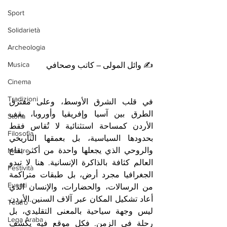
Sport
Solidarietà
Archeologia
Musica
✍️ وائل المولى – كاتب وصحافي
Cinema
Tradizioni
في قلب الشرق الأوسط، وعلى مفترق 
الطرق بين آسيا وإفريقيا وأوروبا، يقف 
Storia
الأردن كمساحة استثنائية لا تُقاس فقط 
Filosofia
بحدودها السياسية، بل بعمقها التاريخي 
والروحي الذي يجعلها واحدة من أكثر بقاع 
Mostre
العالم كثافة بالذاكرة الإنسانية. هنا لا تبدو 
Festività
الجغرافيا مجرد أرض، بل طبقات متراكمة 
Eventi
من الرسالات، والحضارات، والإنسان الذي 
أعاد تشكيل المكان عبر آلاف السنين.الأردن 
Teatro
ليس وجهة سياحية بالمعنى التقليدي، بل 
Lega Araba
رحلة في الزمن. فكل موقع فيه يكشف 