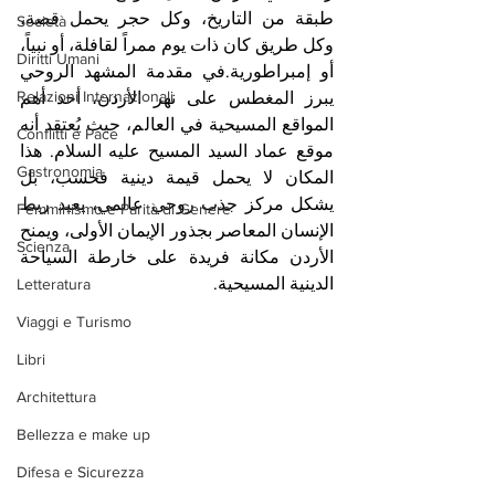
طبقة من التاريخ، وكل حجر يحمل قصة، 
Società
وكل طريق كان ذات يوم ممراً لقافلة، أو نبياً، 
Diritti Umani
أو إمبراطورية.في مقدمة المشهد الروحي 
Relazioni Internazionali
يبرز المغطس على نهر الأردن، أحد أهم 
المواقع المسيحية في العالم، حيث يُعتقد أنه 
Conflitti e Pace
موقع عماد السيد المسيح عليه السلام. هذا 
Gastronomia
المكان لا يحمل قيمة دينية فحسب، بل 
يشكل مركز جذب روحي عالمي، يعيد ربط 
Femminismo e Parità di Genere
الإنسان المعاصر بجذور الإيمان الأولى، ويمنح 
Scienza
الأردن مكانة فريدة على خارطة السياحة 
الدينية المسيحية.
Letteratura
Viaggi e Turismo
Libri
Architettura
Bellezza e make up
Difesa e Sicurezza