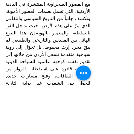
مع القصور الصحراوية المنتشرة في البادية 
الأردنية، التي تحمل بصمات العصور الأموية، 
وتكشف جانباً من التاريخ السياسي والثقافي 
الذي مرّ على هذه الأرض، حيث تداخل الفن 
بالسلطة، والمعمار بالهوية.إن هذا التنوع 
الهائل بين المقدس والتاريخي والطبيعي لم 
يبقَ مجرد إرث محفوظ، بل تحوّل إلى رؤية 
سياحية متقدمة تسعى الأردن من خلالها إلى 
تقديم نفسه كوجهة عالمية للسياحة الدينية 
والأثرية، قادرة على استقطاب الزوار من 
مختلف الثقافات، وفتح مسارات جديدة 
للحوار بين الشعوب عبر بوابة التاريخ 
المشترك.الأردن اليوم لا يبيع الماضي، بل 
يعيد تقديمه كحاضر حيّ. فهو ليس مجرد 
أرض تعبرها الحضارات، بل أرض صنعت 
جزءاً كبيراً من ذاكرة العالم. هنا، تتجاور 
الرسالات مع الإمبراطوريات، ويقف الإنسان 
أمام التاريخ لا كمجرد شاهد، بل كجزء من 
رواية لا تزال تُكتب حتى اليوم .