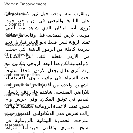
Women Empowerment
وبالقرب منه، ينهض جبل نيبو كمنصة تطل 
Geopolitica
على التاريخ والمعنى في آن واحد، حيث 
Diplomazia
يُروى أنه المكان الذي شاهد منه النبي 
Patrizia Boi
موسى الأرض المقدسة قبل وفاته. من هناك، 
تمتد الرؤية ليس فقط نحو الجغرافيا، بل نحو 
Maddalena Celano
سردية كاملة من الرموز الدينية التي جعلت 
Chiara Cavalieri
من الأردن نقطة التقاء بين الديانات 
الإبراهيمية.لكن هذا البعد الروحي يتكامل مع 
Ambiente
إرث أثري هائل يجعل الأردن متحفاً مفتوحاً 
arab-corner-politica
تحت السماء. في مادبا، تروي الفسيفساء 
الشهيرة واحدة من أقدم الخرائط المعروفة 
arab-corner-economia
للأراضي المقدسة، شاهدة على دقة الإنسان 
arab-corner-cultura
القديم في توثيق المكان. وفي جرش وأم 
arab-corner-arte
قيس، تقف الأعمدة الرومانية شاهقة كأنها ما 
زالت تحرس مدن الديكابولس القديمة، حيث 
TURISMO
امتزجت الحضارة اليونانية بالرومانية في 
azerbaijan
نسيج معماري وثقافي فريد.أما البتراء، 