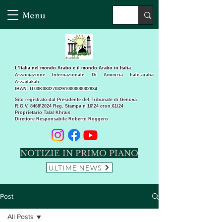
Menu
L’Italia nel mondo Arabo e il mondo Arabo in Italia
Associazione Internazionale Di Amicizia Italo-araba
Assadakah
IBAN: IT03K0832703261000000002834
Sito registrato dal Presidente del Tribunale di Genova
R.G.V. 8468\2024 Reg. Stampa n 16\24 cron.61\24 ​
Proprietario Talal Khrais
Direttore Responsabile Roberto Roggero
NOTIZIE IN PRIMO PIANO
ULTIME NEWS
Post
All Posts