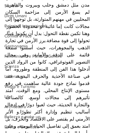
مدن مثل دمشق وحلب وبيروت والقاهرة، 
Società
لم يسعَ الأرمن إلى مزاحمة السكان 
Diritti Umani
المحليين في مهنهم المتوارثة، بل توجهوا إلى 
Relazioni Internazionali
مجالات كانت إما غائبة أو محدودة الحضور. 
وهنا تكمن نقطة التحول: بدل أن يكونوا عبئًا، 
Conflitti e Pace
تحولوا إلى قوة مضافة.برز الأرمن في تجارة 
Gastronomia
الذهب والمجوهرات، حيث أسسوا سمعة 
قائمة على الدقة والأمانة. وفي مجال 
Femminismo e Parità di Genere
التصوير الفوتوغرافي، كانوا من الرواد الذين 
Scienza
أدخلوا هذا الفن إلى المنطقة وطوروه. أما 
في صناعة الأحذية والحرف اليدوية، فقد 
Letteratura
قدموا نماذج جودة عالية ساهمت في رفع 
Viaggi e Turismo
مستوى الإنتاج المحلي. ومع الوقت، امتد 
Libri
تأثيرهم إلى مجالات أوسع، كالصناعة 
والتجارة الحديثة، حيث لعبوا دورًا في إدخال 
Architettura
أساليب تنظيم وإدارة أكثر تطورًا.و الأثر 
Bellezza e make up
الأرمني لم يقتصر على الاقتصاد والحرف، بل 
امتد بعمق إلى تفاصيل الحياة اليومية، وعلى 
Difesa e Sicurezza