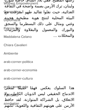
رأسها المطبخ. ففي بلاد الشام، خاصة سوريا 
Women Empowerment
ولبنان، ترك الأرمن بصمة واضحة في الثقافة 
Geopolitica
الغذائية، حيث نقلوا تقاليد طهو امتزجت مع 
البيئة المحلية لتنتج هوية مطبخية هجينة 
Diplomazia
وغني ومثال على ذلك البسطرما والسجق 
Patrizia Boi
والبورك والمعمول والبقلاوة والمربيات 
والمخللات ….
Maddalena Celano
Chiara Cavalieri
Ambiente
arab-corner-politica
arab-corner-economia
arab-corner-cultura
arab-corner-arte
هذا السلوك يعكس فهمًا عميقًا لمعنى 
الاندماج الحقيقي ليس الذوبان الكامل، ولا 
TURISMO
الانغلاق، بل الشراكة المتوازنة. لقد حافظ 
azerbaijan
الأرمن على هويتهم الثقافية واللغوية، لكنهم 