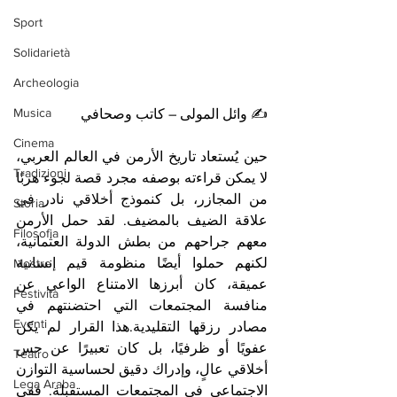
Sport
Solidarietà
Archeologia
Musica
✍️ وائل المولى – كاتب وصحافي
Cinema
حين يُستعاد تاريخ الأرمن في العالم العربي، 
Tradizioni
لا يمكن قراءته بوصفه مجرد قصة لجوء هربًا 
من المجازر، بل كنموذج أخلاقي نادر في 
Storia
علاقة الضيف بالمضيف. لقد حمل الأرمن 
Filosofia
معهم جراحهم من بطش الدولة العثمانية، 
لكنهم حملوا أيضًا منظومة قيم إنسانية 
Mostre
عميقة، كان أبرزها الامتناع الواعي عن 
Festività
منافسة المجتمعات التي احتضنتهم في 
Eventi
مصادر رزقها التقليدية.هذا القرار لم يكن 
عفويًا أو ظرفيًا، بل كان تعبيرًا عن حس 
Teatro
أخلاقي عالٍ، وإدراك دقيق لحساسية التوازن 
Lega Araba
الاجتماعي في المجتمعات المستقبِلة. ففي 