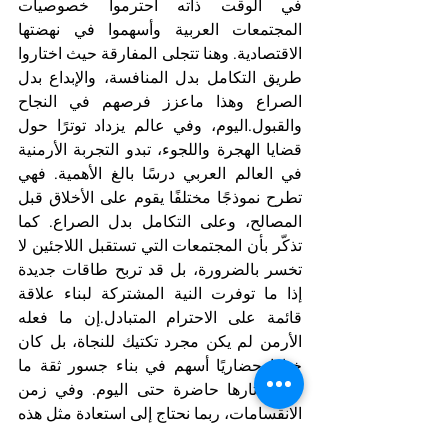
في الوقت ذاته احترموا خصوصيات 
المجتمعات العربية وأسهموا في نهضتها 
الاقتصادية. وهنا تتجلى المفارقة حيث اختاروا 
طريق التكامل بدل المنافسة، والإبداع بدل 
الصراع وهذا ماعزز فرصهم في النجاح 
والقبول.اليوم، وفي عالم يزداد توترًا حول 
قضايا الهجرة واللجوء، تبدو التجربة الأرمنية 
في العالم العربي درسًا بالغ الأهمية. فهي 
تطرح نموذجًا مختلفًا يقوم على الأخلاق قبل 
المصالح، وعلى التكامل بدل الصراع. كما 
تذكّر بأن المجتمعات التي تستقبل اللاجئين لا 
تخسر بالضرورة، بل قد تربح طاقات جديدة 
إذا ما توفرت النية المشتركة لبناء علاقة 
قائمة على الاحترام المتبادل.إن ما فعله 
الأرمن لم يكن مجرد تكتيك للنجاة، بل كان 
خيارًا حضاريًا أسهم في بناء جسور ثقة ما 
زالت آثارها حاضرة حتى اليوم. وفي زمن 
الانقسامات، ربما نحتاج إلى استعادة مثل هذه 
النماذج، لا بوصفها حكايات من الماضي، بل 