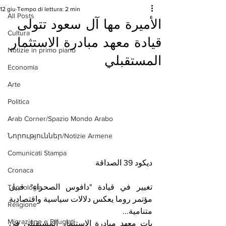
12 giu
Tempo di lettura: 2 min
All Posts
الأميرة مها آل سعود تتولى
Cultura
قيادة معهد مبادرة الاستثمار
Notizie in primo piano
المستقبلي
Economia
Arte
Politica
Arab Corner/Spazio Mondo Arabo
Նորություններ/Notizie Armene
Comunicati Stampa
ديكود 39 الصداقة 
Cronaca
تغيير في قيادة "دافوس الصحراء" قبيل 
Tecnologia
مؤتمر روما يعكس دلالات سياسية واقتصادية 
Religione
متنامية...
Migrazione e Rifugiati
بات معهد مبادرة الاستثمار المستقبلي في 