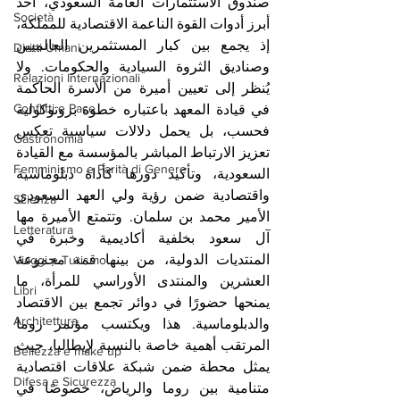
صندوق الاستثمارات العامة السعودي، أحد 
Società
أبرز أدوات القوة الناعمة الاقتصادية للمملكة، 
إذ يجمع بين كبار المستثمرين العالميين 
Diritti Umani
وصناديق الثروة السيادية والحكومات. ولا 
Relazioni Internazionali
يُنظر إلى تعيين أميرة من الأسرة الحاكمة 
Conflitti e Pace
في قيادة المعهد باعتباره خطوة بروتوكولية 
فحسب، بل يحمل دلالات سياسية تعكس 
Gastronomia
تعزيز الارتباط المباشر بالمؤسسة مع القيادة 
Femminismo e Parità di Genere
السعودية، وتأكيد دورها كأداة دبلوماسية 
واقتصادية ضمن رؤية ولي العهد السعودي 
Scienza
الأمير محمد بن سلمان. وتتمتع الأميرة مها 
Letteratura
آل سعود بخلفية أكاديمية وخبرة في 
المنتديات الدولية، من بينها قمة مجموعة 
Viaggi e Turismo
العشرين والمنتدى الأوراسي للمرأة، ما 
Libri
يمنحها حضورًا في دوائر تجمع بين الاقتصاد 
Architettura
والدبلوماسية. هذا ويكتسب مؤتمر روما 
المرتقب أهمية خاصة بالنسبة لإيطاليا، حيث 
Bellezza e make up
يمثل محطة ضمن شبكة علاقات اقتصادية 
Difesa e Sicurezza
متنامية بين روما والرياض، خصوصًا في 