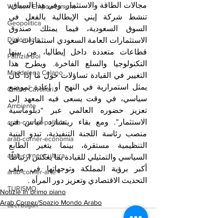
مجالات الطاقة والاستثمار. وفي هذا السياق، 
Women Empowerment
تنشط شركة إيني الإيطالية بالفعل في 
Geopolitica
السوق السعودية، فيما يمتلك صندوق 
Diplomazia
الاستثمارات العامة السعودي استثمارات في 
قطاعات متعددة داخل إيطاليا، من بينها 
Patrizia Boi
التكنولوجيا والسلع الفاخرة. ويطرح هذا 
Maddalena Celano
التغيير في القيادة تساؤلات حول ما إذا كان 
يمثل استمرارية في النهج أو إعادة تموضع 
Chiara Cavalieri
سياسي، في وقت يسعى فيه المعهد إلى 
Ambiente
تعزيز حضوره العالمي عبر “دبلوماسية 
الاستثمار”. ومع بقاء ريتشارد أتياس في 
arab-corner-politica
منصب رئاسة اللجنة التنفيذية، تبدو البنية 
arab-corner-economia
التنظيمية مستقرة، بينما يتغير الطابع 
arab-corner-cultura
السياسي والتمثيلي للقيادة بما يعكس ارتباطًا 
أكبر برؤية المملكة وتوجهاتها في ملف 
arab-corner-arte
التحديث الاقتصادي وتعزيز دور المرأة .
TURISMO
Notizie in primo piano
Arab Corner/Spazio Mondo Arabo
azerbaijan