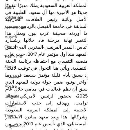
المملكة العربية السعودية يملك مديرًا تنفيذيًا 
Sport
جديدًا هو الأميرة مها آل سعود، الطبيبة في 
Solidarietà
الأصل ونائبة رئيس العلاقات الخارجية 
السابقة في جامعة الفيصل بالرياض، بحسب 
Archeologia
ما أوردته صحيفة عرب نيوز. ويمثل هذا 
Musica
التغيير نهاية مرحلة قاد خلالها ريتشارد 
Cinema
أتياس، المدير الفرنسي-المغربي الذي أسس 
المعهد منذ أول مؤتمر عام 2017، حيث يغادر 
Tradizioni
منصبه التنفيذي مع احتفاظه برئاسة اللجنة 
Storia
التنفيذية. ويأتي هذا التحول في توقيت لافت، 
إذ يسبق بأيام قليلة مؤتمرًا سيعقد في روما 
Filosofia
أواخر يونيو، ضمن جولة دولية للمعهد الذي 
Mostre
سبق أن نظم فعاليات في ميامي خلال عام 
2025، بحضور الرئيس الأمريكي دونالد 
Festività
ترامب، ويهدف إلى جذب الاستثمارات 
Eventi
الأجنبية إلى المملكة العربية السعودية 
Teatro
وشركائها. هذا ويعد معهد مبادرة الاستثمار 
المستقبلي، الذي تأسس عام 2019 بدعم من 
Lega Araba