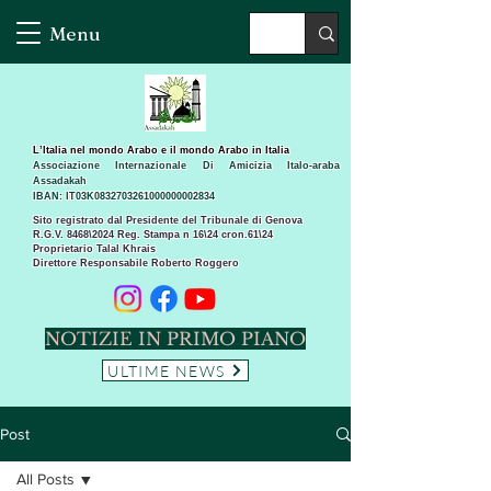
Menu
L’Italia nel mondo Arabo e il mondo Arabo in Italia
Associazione Internazionale Di Amicizia Italo-araba
Assadakah
IBAN: IT03K0832703261000000002834
Sito registrato dal Presidente del Tribunale di Genova
R.G.V. 8468\2024 Reg. Stampa n 16\24 cron.61\24 ​
Proprietario Talal Khrais
Direttore Responsabile Roberto Roggero
NOTIZIE IN PRIMO PIANO
ULTIME NEWS
Post
All Posts