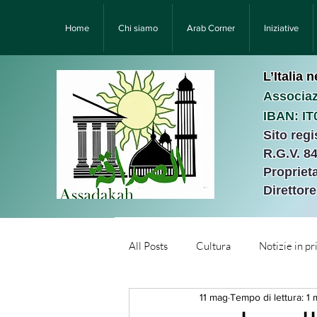
Home
Chi siamo
Arab Corner
Iniziative
L’Italia 
Associaz
IBAN: I
Sito reg
R.G.V. 8
Proprieta
Direttor
All Posts
Cultura
Notizie in p
11 mag
Tempo di lettura: 1 
Նորություններ/Notizie Armen