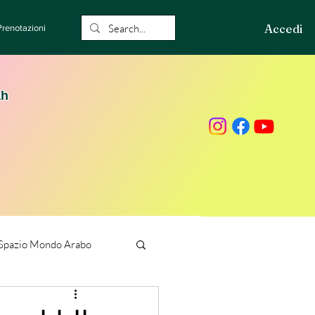
Accedi
Prenotazioni
ah
Spazio Mondo Arabo
ione