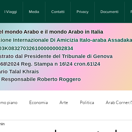
I Viaggi
Media
Contatti
Privacy
Documenti
nel mondo Arabo e il mondo Arabo in Italia
ione Internazionale Di Amicizia Italo-araba Assadak
T03K0832703261000000002834
istrato dal Presidente del Tribunale di Genova
468\2024 Reg. Stampa n 16\24 cron.61\24 ​
rio Talal Khrais
e Responsabile Roberto Roggero
rimo piano
Economia
Arte
Politica
Arab Corner/
min
e
Comunicati Stampa
Cronaca
Tecnologia
Relig