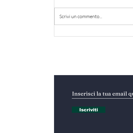
Scrivi un commento...
Hormuz - Iran e Oman
verso l’accordo
ufficiale?
Iscriviti alla nostra Ne
Iscriviti