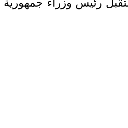
ستقبل رئيس وزراء جمهورية 
Solidarietà
Archeologia
Musica
Cinema
Tr
tà
Eventi
Teatro
Lega Araba
Società
Dirit
itti e Pace
Gastronomia