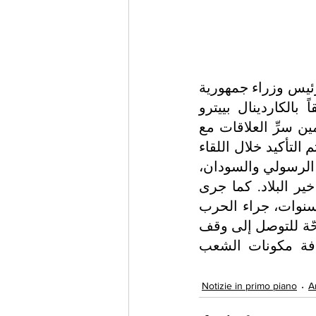
استقبل قداسة البابا لاوُن الرابع عشر، صباح اليوم الاثنين ١١ أيار مايو، رئيس وزراء جمهورية 
السودان، السيد كامل الطيب إدريس عبد الحفيظ، الذي التقى لاحقاً بالكاردينال بييترو 
بارولين، أمين سر دولة حاضرة الفاتيكان، يرافقه ميهايتا بلاج، ونائب امين سرِّ العلاقات مع 
الدول.وجاء في بيان نشرته دار الصحافة التابعة للكرسي الرسولي أنه تم التأكيد خلال اللقاء 
الودي الذي عُقد في أمانة سر الدولة، على أهمية العلاقات بين الكرسي الرسولي والسودان، 
فضلاً عن المساهمة الجوهرية التي تقدمها الكنيسة المحلية من أجل خير البلاد. كما جرى 
التطرق إلى الأزمة الخطيرة التي تعصف بالسودان منذ أكثر من ثلاث سنوات، جراء الحرب 
التي مزقت أوصاله. وفي هذا السياق، جرى التشديد على الضرورة الملحّة للتوصل إلى وقف 
لإطلاق النار، وتقديم المساعدات للسكان، وبدء حوار صادق بين كافة مكونات الشعب 
Notizie in primo piano
A