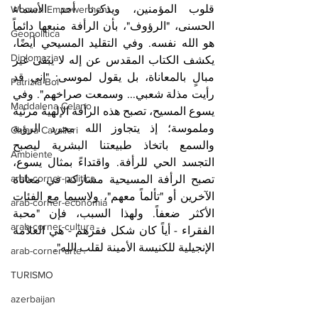
قلوب المؤمنين، ويذكرنا أحد الأسماء 
Women Empowerment
الحسنى، "الرؤوف"، بأن الرأفة منبعها دائماً 
Geopolitica
هو الله نفسه. وفي التقليد المسيحي أيضًا، 
Diplomazia
يكشف الكتاب المقدس عن إله لا يبقى غير 
مبالٍ بالمعاناة، بل يقول لموسى: "إني قد 
Patrizia Boi
رأيت مذلة شعبي... وسمعت صراخهم". وفي 
Maddalena Celano
يسوع المسيح، تصبح هذه الرأفة الإلهية مرئية 
وملموسة؛ إذ يتجاوز الله مجرد الرؤية 
Chiara Cavalieri
والسمع باتخاذ طبيعتنا البشرية ليصبح 
Ambiente
التجسد الحي للرأفة. واقتداءً بمثال يسوع، 
arab-corner-politica
تصبح الرأفة المسيحية مشاركة في معاناة 
الآخرين أو "تألماً معهم"، ولاسيما مع الفئات 
arab-corner-economia
الأكثر ضعفاً. ولهذا السبب، فإن "محبة 
arab-corner-cultura
الفقراء - أياً كان شكل فقرهم - هي العلامة 
الإنجيلية للكنيسة الأمينة لقلب الله".
arab-corner-arte
TURISMO
azerbaijan