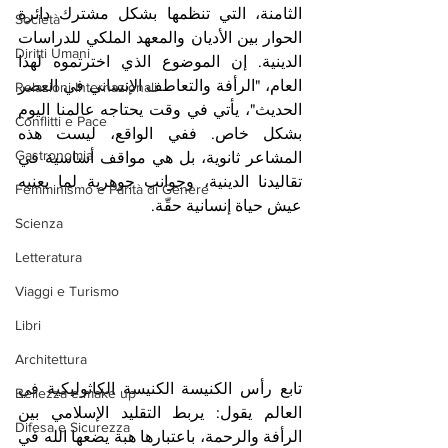
الثامنة، التي تنظمها بشكل مشترك دائرة 
Società
الحوار بين الأديان والمعهد الملكي للدراسات 
Diritti Umani
الدينية. إن الموضوع الذي اخترتموه لهذا 
العام، "الرأفة والتعاطف الإنساني في العصر 
Relazioni Internazionali
الحديث"، يأتي في وقت يحتاجه عالمنا اليوم 
Conflitti e Pace
بشكل خاص. ففي الواقع، ليست هذه 
Gastronomia
المشاعر ثانوية، بل هي مواقف أساسية في 
تقاليدنا الدينية، وجوانب جوهرية لما يعنيه 
Femminismo e Parità di Genere
عيش حياة إنسانية حقّة.
Scienza
Letteratura
Viaggi e Turismo
Libri
Architettura
تابع رأس الكنيسة الكنيسة الكاثوليكية في 
Bellezza e make up
العالم يقول: يربط التقليد الإسلامي بين 
Difesa e Sicurezza
الرأفة والرحمة، باعتبارها هبة يضعها الله في 