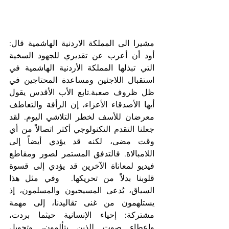
مشيرا الى المملكة الاردنية الهاشمية قال: 
أود أن أعرب عن تقديري للجهود السخية 
التي تبذلها المملكة الأردنية الهاشمية في 
استقبال اللاجئين ومساعدة المحتاجين في 
ظل ظروف صعبة.تابع الأب الأقدس يقول 
أيها الأصدقاء الأعزاء، إن الرأفة والتعاطف 
معرضان للأسف لخطر التلاشي اليوم. لقد 
جعلنا التقدم التكنولوجي أكثر اتصالاً من أي 
وقت مضى، لكنه قد يؤدي أيضاً إلى 
اللامبالاة. فالتدفق المستمر لصور ومقاطع 
فيديو لمعاناة الآخرين قد يؤدي إلى قسوة 
قلوبنا بدلاً من تحريكها.  وفي مثل هذا 
السياق، يُدعى المسيحيون والمسلمون، إذ 
يستلهمون من غنى تقاليدنا، إلى مهمة 
مشتركة: إحياء الإنسانية حيثما بردت، 
وإعطاء صوت للذين يتألمون، وتحويل 