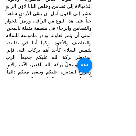
اللامبالاة إلى تضامن.وخلص البابا لاوُن الرابع 
عشر إلى القول آمل أن يبقى الأردن شاهداً 
حياً على هذا النوع من الرأفة، ورمزاً للحوار 
والتضامن والرجاء في منطقة مثقلة بالمحن. 
أتمنى أن يثمر تعاوننا بوادر ملموسة للسلام 
والتعاطف والأخوة. وكما أننا في تقاليدنا 
نلتمس السلام كأحد أهم بركات الله، فإني 
أستمطر بركة الله عليكم جميعاً. الرب 
معكم. ولتحلَّ بركة الله القدير، الآب والابن 
والروح القدس، عليكم وتبقى معكم دائماً. 
آمين.كان من بين الحاضرين الذين خاطبهم 
البابا حسن بن طلال، ولي عهد الأردن من 
عام 1965 إلى عام 1999 وراعي المعهد، الذي 
يروج لمساحة متعددة التخصصات للدراسة 
حول القضايا بين الثقافات والأديان، بهدف 
تخفيف التوترات وتعزيز السلام على 
المستويين الإقليمي والعالمي.
Notizie in primo piano