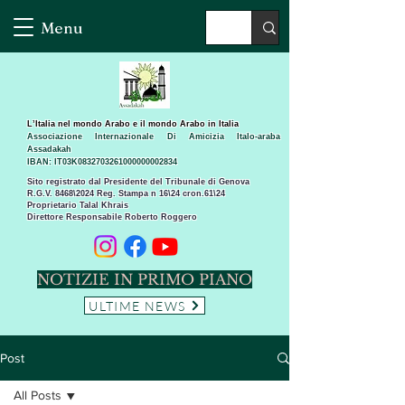
Menu
L’Italia nel mondo Arabo e il mondo Arabo in Italia
Associazione Internazionale Di Amicizia Italo-araba
Assadakah
IBAN: IT03K0832703261000000002834
Sito registrato dal Presidente del Tribunale di Genova
R.G.V. 8468\2024 Reg. Stampa n 16\24 cron.61\24 ​
Proprietario Talal Khrais
Direttore Responsabile Roberto Roggero
NOTIZIE IN PRIMO PIANO
ULTIME NEWS
Post
All Posts