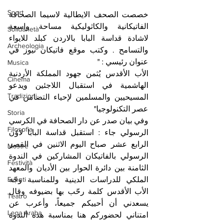
Sport
خصصت الصحف الايطالية لاسيما الصحافة 
الفاتيكانية والكاثوليكية مساحة واسعة 
Solidarietà
لاشادة قداسة البابا بالاردن كبلد للايواء 
Archeologia
والتسامح . وكتب موقع فاتيكان نيوز في 
عنوان رئيسي : " 
Musica
الأب الأقدس يُثمن جهود المملكة الأردنية 
Cinema
الهاشمية في استقبال اللاجئين ويدعو 
Tradizioni
المسيحيين والمسلمين لإحياء التضامن في 
عصر التكنولوجيا" 
Storia
وفي بيان صدر عن دار الصحافة في الكرسي 
Filosofia
الرسولي جاء : استقبل قداسة البابا لاوُن 
الرابع عشر صباح اليوم الاثنين في القصر 
Mostre
الرسولي بالفاتيكان المشاركين في الندوة 
Festività
الثامنة بين دائرة الحوار بين الأديان والمعهد 
الملكي للدراسات الدينية وللمناسبة وجّه 
Eventi
الأب الأقدس كلمة رحّب بها بضيوفه وقال 
Teatro
يسعدني أن أحييكم جميعاً، وأعرب عن 
Lega Araba
امتناني لحضوركم هنا بمناسبة هذه الندوة 