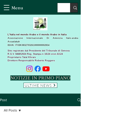
Menu
L’Italia nel mondo Arabo e il mondo Arabo in Italia
Associazione Internazionale Di Amicizia Italo-araba
Assadakah
IBAN: IT03K0832703261000000002834
Sito registrato dal Presidente del Tribunale di Genova
R.G.V. 8468\2024 Reg. Stampa n 16\24 cron.61\24 ​
Proprietario Talal Khrais
Direttore Responsabile Roberto Roggero
NOTIZIE IN PRIMO PIANO
ULTIME NEWS
Post
All Posts