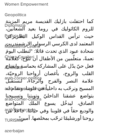
Women Empowerment
Geopolitica
كما احتفلت بازليك القديسة مريم المزينة 
Diplomazia
للروم الكاثوليك في روما بعيد الشعانين، 
Patrizia Boi
حيث ترأس القداس الوكيل البطريركي 
المعتمد لدى الكرسي الرسولي الارشمندريت 
Maddalena Celano
شحادة عبود الذي تحدث قائلا: "لنطلب اليومَ 
Chiara Cavalieri
نعمةً، متعلّمين من الأطفال أن نلوّح، كعلامة 
فعل حيّ يدُل على المشاركة بحماسة وانفتاح 
Ambiente
القلب والروح، بأغصان أرواحنا الروحيّة، 
arab-corner-politica
علامة النصر والفرح والرجاء، لنستقبل 
المسيح ونرحّب به داخلياً في قلوبنا، ونقدّم له 
arab-corner-economia
بتواضع عشقنا الداخليّ وتوبتنا وتسبيحنا 
arab-corner-cultura
الصادق، ليدخُل يسوع الملك المتواضع 
arab-corner-arte
والوديع حقاً في قلوبنا وفي حياتنا، جاعلاً من 
روحنا أورشليمًا ترحّب بمخلصها. آمين".
TURISMO
azerbaijan