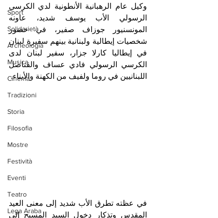
وكيل عام الرهبانية الأنطونية لدي الكرسي 
Sport
الرسولي الأب يوسف شديد، عاونه 
Solidarietà
المونسنيور جوزاف صفير، في حضور 
شخصيات إيطالية ولبنانية بينهم سفيرة لبنان 
Archeologia
في إيطاليا كارلا جزار، سفير لبنان لدى 
Musica
الكرسي الرسولي فادي عساف والقناصل 
اللبنانيين في روما ولفيف من الكهنة والأبناء.
Cinema
Tradizioni
Storia
Filosofia
Mostre
Festività
Eventi
Teatro
في عظته تطرق الأب شديد إلى معنى العيد 
Lega Araba
المقدس وتذكار دخول السيد المسيح إلى 