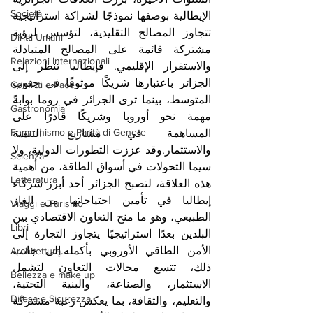
Società
الإيطالية بوصفها نموذجًا لشراكة استراتيجية 
تتجاوز المصالح التقليدية، لتؤسس لرؤية 
Diritti Umani
مشتركة قائمة على المصالح المتبادلة 
Relazioni Internazionali
والاستقرار الإقليمي. فإيطاليا تنظر إلى 
الجزائر باعتبارها شريكًا موثوقًا في جنوب 
Conflitti e Pace
المتوسط، بينما ترى الجزائر في روما بوابةً 
Gastronomia
مهمة نحو أوروبا وشريكًا قادرًا على 
Femminismo e Parità di Genere
المساهمة في مشاريع التنمية 
والاستثمار.وقد عززت التطورات الدولية، ولا 
Scienza
سيما التحولات في أسواق الطاقة، من أهمية 
Letteratura
هذه العلاقة، لتصبح الجزائر أحد أبرز شركاء 
إيطاليا في تأمين احتياجاتها من الغاز 
Viaggi e Turismo
الطبيعي، وهو ما منح التعاون الاقتصادي بين 
Libri
البلدين بعدًا استراتيجيًا يتجاوز التجارة إلى 
الأمن الطاقي الأوروبي بأكمله.إلى جانب 
Architettura
ذلك، تتسع مجالات التعاون لتشمل 
Bellezza e make up
الاستثمار، والصناعة، والبنية التحتية، 
Difesa e Sicurezza
والتعليم، والثقافة، بما يعكس رغبة مشتركة 