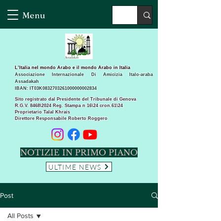
Menu
L’Italia nel mondo Arabo e il mondo Arabo in Italia
Associazione Internazionale Di Amicizia Italo-araba
Assadakah
IBAN: IT03K0832703261000000002834
Sito registrato dal Presidente del Tribunale di Genova
R.G.V. 8468\2024 Reg. Stampa n 16\24 cron.61\24 ​
Proprietario Talal Khrais
Direttore Responsabile Roberto Roggero
NOTIZIE IN PRIMO PIANO
ULTIME NEWS
Post
All Posts