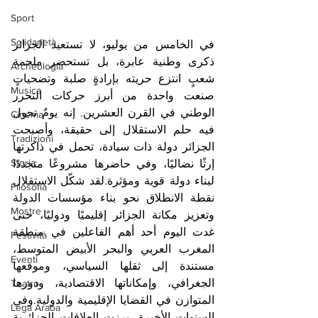
Sport
Solidarietà
في الخامس من يوليو، لا تستعيد الجزائر 
ذكرى وطنية عابرة، بل تستحضر ملحمة 
Archeologia
شعبٍ انتزع حريته بإرادةٍ صلبة وتضحياتٍ 
Musica
صنعت واحدة من أبرز حركات التحرر 
الوطني في القرن العشرين. إنه يومٌ تحول 
Cinema
فيه حلم الاستقلال إلى حقيقة، وأصبحت 
Tradizioni
الجزائر دولة ذات سيادة، تحمل في ذاكرتها 
Storia
إرثًا نضاليًا، وفي حاضرها مشروعًا متجددًا 
لبناء دولة قوية ومؤثرة.لقد شكّل الاستقلال 
Filosofia
نقطة الانطلاق نحو بناء مؤسسات الدولة 
Mostre
وتعزيز مكانة الجزائر إقليميًا ودوليًا، حتى 
غدت اليوم أحد أهم الفاعلين في منطقة 
Festività
المغرب العربي والبحر الأبيض المتوسط، 
Eventi
مستندة إلى ثقلها السياسي، وموقعها 
الجغرافي، وإمكاناتها الاقتصادية، ودورها 
Teatro
المتوازن في القضايا الإقليمية والدولية.وفي 
Lega Araba
السنوات الأخيرة، برزت العلاقات الجزائرية 