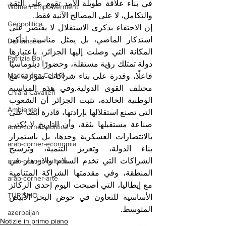
في بناء علاقة طويلة الأمد تقوم على الثقة 
Women Empowerment
والتكامل، لا على المصالح الآنية فقط.
Geopolitica
إن الاحتفاء بذكرى الاستقلال لا يقتصر على 
استذكار الماضي، بل يمثل مناسبة لتأكيد 
Diplomazia
المكانة التي وصلت إليها الجزائر، باعتبارها 
Patrizia Boi
دولة تمتلك رؤية مستقلة، وحضورًا دبلوماسيًا 
Maddalena Celano
فاعلًا، وقدرة على بناء شراكات متوازنة مع 
مختلف القوى الدولية.وفي هذه المناسبة 
Chiara Cavalieri
الوطنية الخالدة، تثبت الجزائر أن الشعوب 
Ambiente
التي تصنع استقلالها بإرادتها، قادرة أيضًا على 
صناعة مستقبلها بثقة، وأن التاريخ لا يُكتب 
arab-corner-politica
بالانتصارات العسكرية وحدها، بل باستمرار 
arab-corner-economia
بناء الدولة، وتعزيز التنمية، وترسيخ 
الشراكات التي تخدم السلام والازدهار في 
arab-corner-cultura
المنطقة، وفي مقدمتها الشراكة المتنامية 
arab-corner-arte
مع إيطاليا، التي أصبحت اليوم إحدى الركائز 
TURISMO
الأساسية للتعاون في حوض البحر الأبيض 
المتوسط.
azerbaijan
Notizie in primo piano