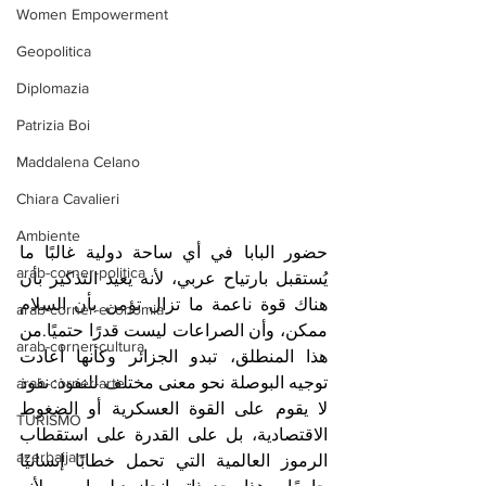
Women Empowerment
Geopolitica
Diplomazia
Patrizia Boi
Maddalena Celano
Chiara Cavalieri
Ambiente
حضور البابا في أي ساحة دولية غالبًا ما 
arab-corner-politica
يُستقبل بارتياح عربي، لأنه يعيد التذكير بأن 
هناك قوة ناعمة ما تزال تؤمن بأن السلام 
arab-corner-economia
ممكن، وأن الصراعات ليست قدرًا حتميًا.من 
arab-corner-cultura
هذا المنطلق، تبدو الجزائر وكأنها أعادت 
توجيه البوصلة نحو معنى مختلف للنفوذ: نفوذ 
arab-corner-arte
لا يقوم على القوة العسكرية أو الضغوط 
TURISMO
الاقتصادية، بل على القدرة على استقطاب 
azerbaijan
الرموز العالمية التي تحمل خطابًا إنسانيًا 