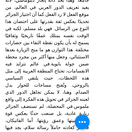
جامعًا. وهذا بحد ذاته إنجاز دبلوماسي، لأنه 
يعيد تعريف الدور العربي في العالم، من 
موقع الفعل لا رد الفعل.كما أن اختيار الجزائر 
تحديدًا يعكس ثقة بقدرتها على احتضان هذا 
النوع من الرسائل. فهي بلد مسلم، لكنه في 
الوقت نفسه يمتلك عمقًا تاريخيًا وثقافيًا 
يسمح له بأن يكون نقطة التقاء بين حضارات 
مختلفة. هذا التوازن هو ما منح الزيارة بعدها 
الاستثنائي، وجعل منها أكثر من مجرد محطة 
ضمن جولة بابوية.في عالم تتزايد فيه 
الانقسامات، تحتاج المنطقة العربية إلى مثل 
هذه اللحظات، حيث يلتقي السياسي 
بالروحي، وتُفتح مساحات للحوار بدل 
الصدام. وهنا، لا يمكن تجاهل الدور الذي 
لعبته الجزائر في تحويل هذه الفكرة إلى واقع 
ملموس.في المحصلة، لم تستضف الجزائر 
زيارة عادية، بل صنعت حدثًا يعكس قوة 
دبلوماسيتها وعمق رؤيتها. أما الفاتيكان، 
فحضر كعادته حاملاً رسالة سلام، يجد فيها 