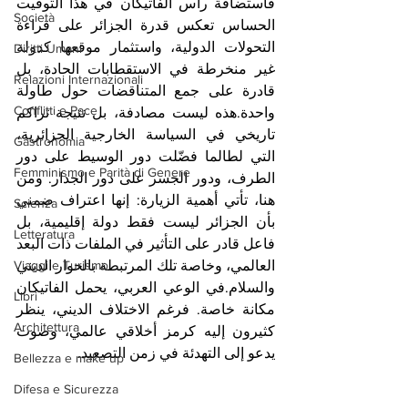
فاستضافة رأس الفاتيكان في هذا التوقيت 
Società
الحساس تعكس قدرة الجزائر على قراءة 
التحولات الدولية، واستثمار موقعها كدولة 
Diritti Umani
غير منخرطة في الاستقطابات الحادة، بل 
Relazioni Internazionali
قادرة على جمع المتناقضات حول طاولة 
Conflitti e Pace
واحدة.هذه ليست مصادفة، بل نتيجة تراكم 
تاريخي في السياسة الخارجية الجزائرية، 
Gastronomia
التي لطالما فضّلت دور الوسيط على دور 
Femminismo e Parità di Genere
الطرف، ودور الجسر على دور الجدار. ومن 
هنا، تأتي أهمية الزيارة: إنها اعتراف ضمني 
Scienza
بأن الجزائر ليست فقط دولة إقليمية، بل 
Letteratura
فاعل قادر على التأثير في الملفات ذات البعد 
Viaggi e Turismo
العالمي، وخاصة تلك المرتبطة بالحوار الديني 
والسلام.في الوعي العربي، يحمل الفاتيكان 
Libri
مكانة خاصة. فرغم الاختلاف الديني، ينظر 
Architettura
كثيرون إليه كرمز أخلاقي عالمي، وصوت 
يدعو إلى التهدئة في زمن التصعيد. 
Bellezza e make up
Difesa e Sicurezza