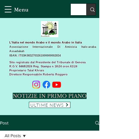
Menu
L’Italia nel mondo Arabo e il mondo Arabo in Italia
Associazione Internazionale Di Amicizia Italo-araba
Assadakah
IBAN: IT03K0832703261000000002834
Sito registrato dal Presidente del Tribunale di Genova
R.G.V. 8468\2024 Reg. Stampa n 16\24 cron.61\24 ​
Proprietario Talal Khrais
Direttore Responsabile Roberto Roggero
NOTIZIE IN PRIMO PIANO
ULTIME NEWS
Post
All Posts