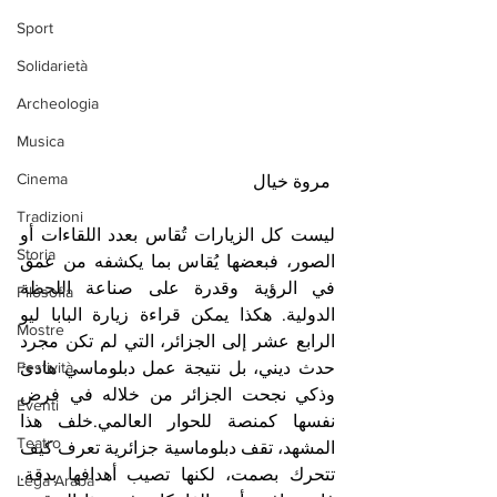
Sport
Solidarietà
Archeologia
Musica
Cinema
 مروة خيال
Tradizioni
ليست كل الزيارات تُقاس بعدد اللقاءات أو 
Storia
الصور، فبعضها يُقاس بما يكشفه من عمق 
في الرؤية وقدرة على صناعة اللحظة 
Filosofia
الدولية. هكذا يمكن قراءة زيارة البابا ليو 
Mostre
الرابع عشر إلى الجزائر، التي لم تكن مجرد 
Festività
حدث ديني، بل نتيجة عمل دبلوماسي هادئ 
وذكي نجحت الجزائر من خلاله في فرض 
Eventi
نفسها كمنصة للحوار العالمي.خلف هذا 
Teatro
المشهد، تقف دبلوماسية جزائرية تعرف كيف 
تتحرك بصمت، لكنها تصيب أهدافها بدقة. 
Lega Araba