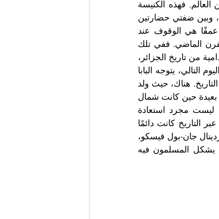
المسيحية، في لحظة تبدو كأنها رسالة روحية تعبر البحر نحو ضفاف متعددة من العالم. فهذه الكنيسة 
التي تطل على المتوسط، لطالما كانت رمزًا للتواصل بين شمال أفريقيا وأوروبا، وبين ضفتي حضارتين 
طالما جمعهما التاريخ وفرقتهما السياسة.لكن ربما تكون أكثر محطات الزيارة عمقًا هي الوقوف عند 
ذكرى رهبان تيبحيرين السبعة الذين قُتلوا خلال سنوات العنف في تسعينيات القرن الماضي. ففي تلك 
اللحظة، لن يكون الأمر مجرد زيارة لموقع تذكاري، بل استحضار لذكرى مرحلة دامية من تاريخ الجزائر، 
ورسالة بأن الألم يمكن أن يتحول مع الزمن إلى جسرٍ للذاكرة والمصالحة.وفي اليوم التالي، يتوجه البابا 
إلى عنابة لزيارة كنيسة القديس أوغسطينوس، أحد أعظم مفكري المسيحية في التاريخ. هناك، حيث ولد 
أوغسطينوس وترعرع في أرضٍ كانت ملتقى للحضارات، تعود الذاكرة إلى قرونٍ بعيدة حين كانت شمال 
أفريقيا مركزًا فكريًا وروحيًا بارزًا في العالم المسيحي.زيارة البابا لهذه الأرض ليست مجرد استعادة 
لذكرى تاريخية، بل تذكير بأن الحضارات لا تنشأ في العزلة، وأن الأديان الكبرى عبر التاريخ كانت دائمًا 
تتقاطع في الجغرافيا الإنسانية نفسها ويؤكد رئيس أساقفة الجزائر العاصمة، الكاردينال جان-بول فيسكو، 
أن هذه الزيارة تحمل رسالة واضحة: تعزيز الأخوّة والحوار بين الأديان في بلدٍ يشكل المسلمون فيه 