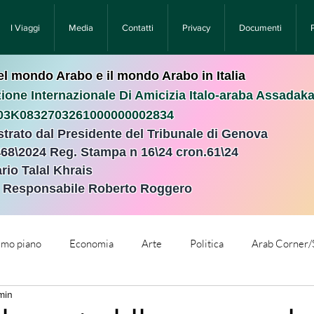
I Viaggi
Media
Contatti
Privacy
Documenti
nel mondo Arabo e il mondo Arabo in Italia
ione Internazionale Di Amicizia Italo-araba Assadak
T03K0832703261000000002834
istrato dal Presidente del Tribunale di Genova
468\2024 Reg. Stampa n 16\24 cron.61\24 ​
rio Talal Khrais
e Responsabile Roberto Roggero
rimo piano
Economia
Arte
Politica
Arab Corner/
min
e
Comunicati Stampa
Cronaca
Tecnologia
Relig