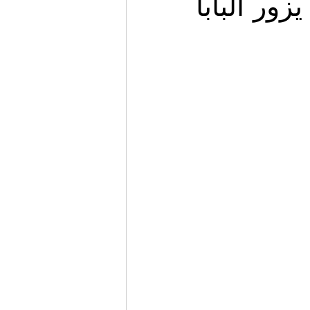
زور البابا
Migrazione e Rifugiati
Sport
Filosofia
Mostre
Festivi
Relazioni Internazionali
Confl