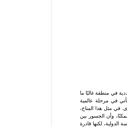
فاستقبال الجزائر لرأس الكنيسة الكاثوليكية يعكس نموذجًا للتعايش واحترام التعددية في منطقة غالبًا ما 
تُقدَّم للعالم عبر صور الصراع لا صور اللقاء.ولعل الأهم في هذه الزيارة أنها تأتي في مرحلة عالمية 
شديدة الاضطراب، حيث تتزايد النزاعات وتتصاعد لغة المواجهة بين القوى الكبرى. في مثل هذا المناخ، 
تبدو رسالة السلام التي يحملها البابا محاولة رمزية للتذكير بأن الحوار لا يزال ممكنًا، وأن الجسور بين 
الشعوب لم تنهَر بالكامل.في النهاية، قد لا تغيّر زيارة من هذا النوع موازين السياسة الدولية، لكنها قادرة 