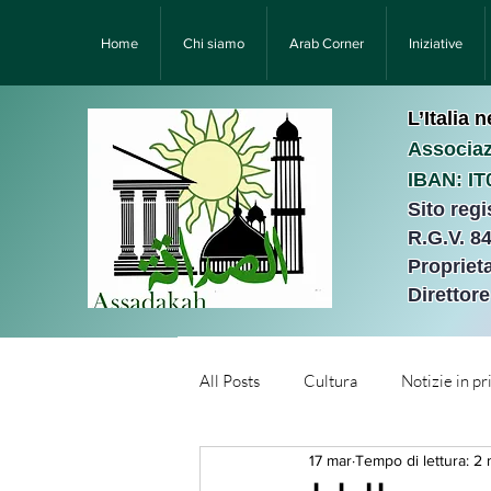
Home
Chi siamo
Arab Corner
Iniziative
L’Italia 
Associaz
IBAN: I
Sito reg
R.G.V. 8
Proprieta
Direttor
All Posts
Cultura
Notizie in p
17 mar
Tempo di lettura: 2 
Նորություններ/Notizie Armen