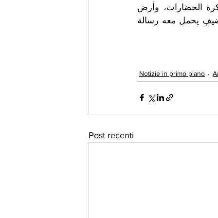
على أن تترك أثرًا في الوعي الإنساني. فبين البحر المتوسط الذي يحمل ذاكرة الحضارات، وأرض 
أوغسطينوس التي أنجبت أحد أعظم مفكري التاريخ، تستعد الجزائر لاستقبال ضيفٍ يحمل معه رسالة 
Notizie in primo piano
A
Post recenti