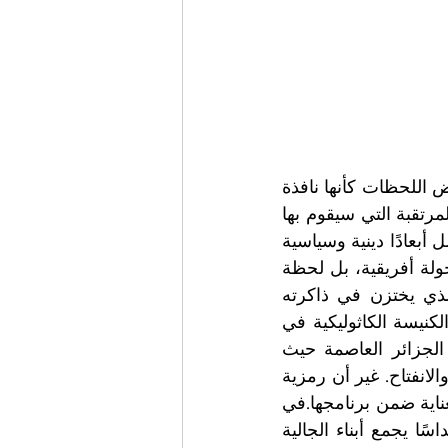
في زمنٍ تتكاثر فيه الحروب وتتعاظم فيه المشكلات  بين الأمم والأديان، تبدو بعض اللحظات كأنها نافذة 
صغيرة يطلّ منها العالم على أمل مختلف. من بين هذه اللحظات، تبرز الزيارة المرتقبة التي سيقوم بها 
البابا ليون الرابع عشر إلى الجزائر بين 13 و15 نيسان/أبريل 2026، في حدثٍ يحمل أبعادًا دينية وسياسية 
وثقافية تتجاوز حدود البروتوكول الدبلوماسي.فليست الزيارة مجرد محطة في جولة أفريقية، بل لحظة 
رمزية في تاريخ العلاقات بين العالمين الإسلامي والمسيحي. الجزائر، البلد الذي يختزن في ذاكرته 
تاريخًا معقدًا من الاستعمار والحروب والتحولات، يفتح أبوابه هذه المرة لزعيم الكنيسة الكاثوليكية في 
مشهد يختلط فيه التاريخ بالإيمان، والسياسة برسالة السلام.سيصل البابا إلى الجزائر العاصمة حيث 
يلتقي الرئيس عبد المجيد تبون، في لقاء يعكس رغبة مشتركة في تعزيز الحوار والانفتاح. غير أن رمزية 
الزيارة لا تقف عند حدود اللقاءات الرسمية، بل تمتد إلى الأماكن التي اختيرت بعناية ضمن برنامجها.في 
كنيسة نوتردام الإفريقية المطلة على البحر الأبيض المتوسط، سيترأس البابا قداسًا يجمع أبناء الجالية 