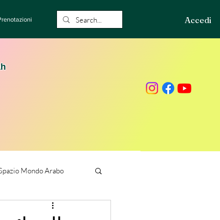
Accedi
Prenotazioni
ah
Spazio Mondo Arabo
ione