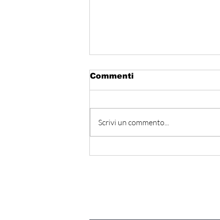
Commenti
Scrivi un commento...
Hormuz - Iran e Oman
verso l’accordo
ufficiale?
Iscriviti alla nostra Ne