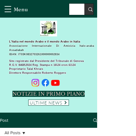
Menu
L’Italia nel mondo Arabo e il mondo Arabo in Italia
Associazione Internazionale Di Amicizia Italo-araba
Assadakah
IBAN: IT03K0832703261000000002834
Sito registrato dal Presidente del Tribunale di Genova
R.G.V. 8468\2024 Reg. Stampa n 16\24 cron.61\24 ​
Proprietario Talal Khrais
Direttore Responsabile Roberto Roggero
NOTIZIE IN PRIMO PIANO
ULTIME NEWS
Post
All Posts