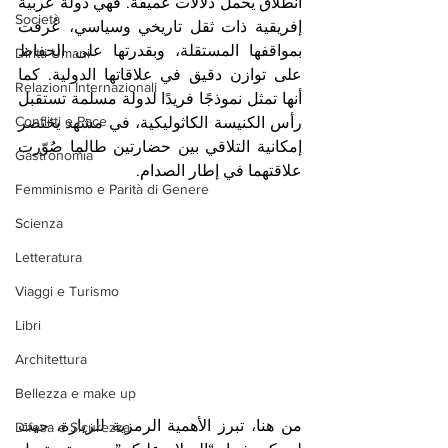
انطلاق يحمل دلالات عميقة. فهي دولة عربية 
Società
إفريقية ذات ثقل تاريخي وسياسي، عُرفت 
بمواقفها المستقلة، وبقدرتها على الحفاظ 
Diritti Umani
على توازن دقيق في علاقاتها الدولية. كما 
Relazioni Internazionali
أنها تمثل نموذجًا فريدًا لدولة مسلمة تستقبل 
Conflitti e Pace
رأس الكنيسة الكاثوليكية، في مشهد يختصر 
إمكانية التلاقي بين حضارتين طالما صُوّرت 
Gastronomia
علاقتهما في إطار الصدام.
Femminismo e Parità di Genere
Scienza
Letteratura
Viaggi e Turismo
Libri
Architettura
Bellezza e make up
من هنا، تبرز الأهمية الرمزية للزيارة، حيث 
Difesa e Sicurezza