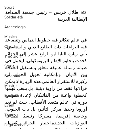
Sport
✍️ طلال خريس – رئيس جمعية الصداقة 
Solidarietà
الإيطالية العربية
Archeologia
Musica
في عالم تتكاثر فيه خطوط التماس وتتصاعد 
Cinema
فيه النزاعات ذات الطابع الديني والسياسي، 
تأتي زيارة البابا ليو الرابع عشر إلى الجزائر 
Tradizioni
كحدث يتجاوز الإطار البروتوكولي، ليحمل في 
Storia
طياته رسالة عميقة تتعلق بمستقبل العلاقة 
بين الأديان، وبإمكانية تحويل الحوار إلى 
Filosofia
ركيزة للاستقرار العالمي.هذه الزيارة لا يمكن 
Mostre
قراءتها فقط من زاوية دينية، بل ينبغي فهمها 
كخطوة واعية من الفاتيكان لإعادة تموضع 
Festività
دوره في عالم متعدد الأقطاب، حيث لم تعد 
Eventi
أوروبا وحدها مركز التأثير، بل بات الجنوب، 
Teatro
وخاصة إفريقيا، مسرحًا رئيسيًا لصياغة 
التوازنات الجديدة.اختيار الجزائر كنقطة 
Lega Araba