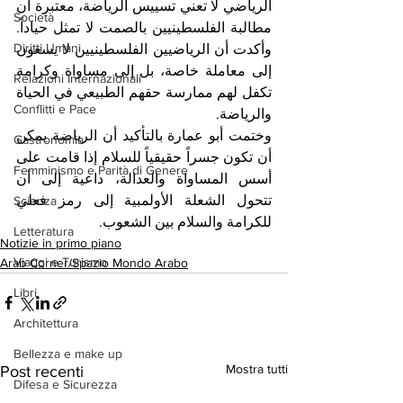
الرياضي لا تعني تسييس الرياضة، معتبرة أن 
Società
مطالبة الفلسطينيين بالصمت لا تمثل حياداً. 
Diritti Umani
وأكدت أن الرياضيين الفلسطينيين لا يسعون 
إلى معاملة خاصة، بل إلى مساواة وكرامة 
Relazioni Internazionali
تكفل لهم ممارسة حقهم الطبيعي في الحياة 
Conflitti e Pace
والرياضة.
وختمت أبو عمارة بالتأكيد أن الرياضة يمكن 
Gastronomia
أن تكون جسراً حقيقياً للسلام إذا قامت على 
Femminismo e Parità di Genere
أسس المساواة والعدالة، داعية إلى أن 
تتحول الشعلة الأولمبية إلى رمز فعلي 
Scienza
للكرامة والسلام بين الشعوب.
Letteratura
Notizie in primo piano
Viaggi e Turismo
Arab Corner/Spazio Mondo Arabo
Libri
Architettura
Bellezza e make up
Mostra tutti
Post recenti
Difesa e Sicurezza