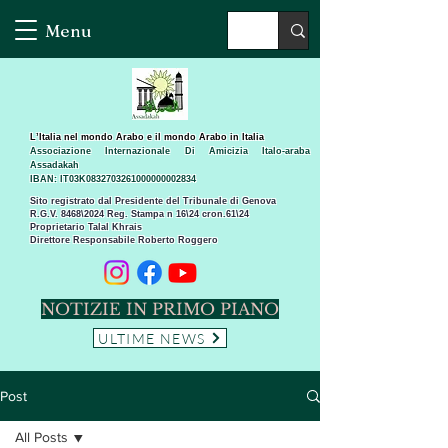
Menu
L’Italia nel mondo Arabo e il mondo Arabo in Italia
Associazione Internazionale Di Amicizia Italo-araba
Assadakah
IBAN: IT03K0832703261000000002834
Sito registrato dal Presidente del Tribunale di Genova
R.G.V. 8468\2024 Reg. Stampa n 16\24 cron.61\24 ​
Proprietario Talal Khrais
Direttore Responsabile Roberto Roggero
NOTIZIE IN PRIMO PIANO
ULTIME NEWS
Post
All Posts