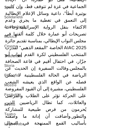
الجماعية في غزة لم تتوقف قط، وإن كانت 
Sport
بوتيرة أبطأ”، داعية وسائل الإعلام الإيطالية 
Solidarietà
إلى التعمق في تغطية ما يجري وعدم 
Archeologia
الاكتفاء بنقل الرواية الإسرائيلية.وجاءت 
تصريحات أبو عمارة خلال كلمة ألقتها في 
Musica
مجلس النواب الإيطالي، بمناسبة تقديم جائزة 
Cinema
AIAC 2025 الخاصة “المقعد الذهبي” لمدرب 
المنتخب الفلسطيني لكرة القدم إيهاب أبو 
Tradizioni
جزّار، في احتفال أقيم في قاعة الصحافة 
Storia
بالمجلس.وقالت السفيرة إن الحديث عن 
الرياضة في الحالة الفلسطينية لا يمكن 
Filosofia
فصله عن الواقع الذي يعيشه الشعب 
Mostre
الفلسطيني، مشيرة إلى أن القيود المفروضة 
Festività
على الحركة تؤثر على الطلاب والمرضى 
والعائلات، كما تطال الرياضيين الذين 
Eventi
يُحرمون من فرص طبيعية للمشاركة 
Teatro
والتطور.وأضافت أن إدانة ما وصفته 
بأساليب القمع الممنهجة في المجال 
Lega Araba