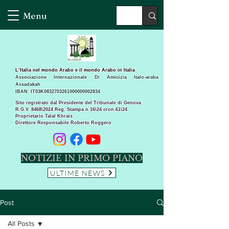
Menu
L’Italia nel mondo Arabo e il mondo Arabo in Italia
Associazione Internazionale Di Amicizia Italo-araba
Assadakah
IBAN: IT03K0832703261000000002834
Sito registrato dal Presidente del Tribunale di Genova
R.G.V. 8468\2024 Reg. Stampa n 16\24 cron.61\24 ​
Proprietario Talal Khrais
Direttore Responsabile Roberto Roggero
NOTIZIE IN PRIMO PIANO
ULTIME NEWS
Post
All Posts