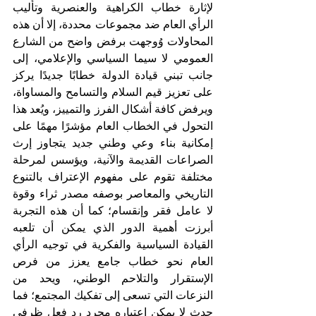
لإثارة خطاب الكراهية والعنصرية وتأليب 
الرأي العام ضد مجموعات محددة، إلا أن هذه 
المحاولات وُوجهت برفض واضح من الشارع 
العمومي لا سيما السياسي والإعلامي، إلى 
جانب تبني قيادة الدولة خطابًا جديدًا يركز 
على تعزيز قيم السلام والتسامح والمساواة، 
ويرفض كافة أشكال الفرز والتمييز، ويُعد هذا 
التحول في الخطاب العام مؤشرًا مهمًا على 
إمكانية بناء وعي وطني جديد يتجاوز إرث 
الصراعات القديمة والآنية، ويؤسس لمرحلة 
مختلفة تقوم على مفهوم الإعتراف بالتنوع 
التاريخي والمعاصر بوصفه مصدر ثراء وقوة 
لا عامل فقر وإنقسام؛ كما أن هذه التجربة 
أبرزت أهمية الدور الذي يمكن أن تلعبه 
القيادة السياسية والفكرية في توجيه الرأي 
العام نحو خطاب جامع يعزز من فرص 
الإستقرار والتلاحم الوطني، ويحد من 
النزعات التي تسعى إلى تفكيك المجتمع؛ فما 
حدث لا يمكن إعتباره مجرد رد فعل ظرفي 