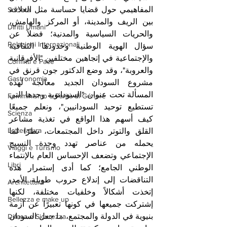
المفاهيمي حول قضايا حساسة مثل العلاقة 
Società
بين الريف والمدينة، أو المركز والهامش، 
Diritti Umani
والحريات السياسية والمدنية؛ فضلاً عن 
Relazioni Internazionali
سؤال الهوية الوطنية وحدودها الثقافية 
والإجتماعية في إتجاهين مختلفين "الأفرقانية 
Conflitti e Pace
والعروبة"، وقد وضع الدكتور جون قرنق في 
Gastronomia
مشروع السودان الجديد معالجة لهذه 
المسألة تحت عنوان "السودانوية وحدها التي 
Femminismo e Parità di Genere
تستطيع توحيد السودانيين"، ونعلم جميعًا 
Scienza
كيف أسهم هذا الواقع في تغذية مشاعر 
Letteratura
القلق والتوتر داخل المجتمعات، نظرًا لما 
يحمله من عناصر تهدد وحدة النسيج 
Viaggi e Turismo
الإجتماعي وتضعف الإحساس العام بالإنتماء 
Libri
الوطني الجامع؛ كما أدى إستمرار هذه 
التناقضات إلى إندلاع حروب طويلة الأمد، 
Architettura
إتخذت أشكالاً وخلفيات مختلفة، لكنها 
Bellezza e make up
إشتركت جميعها في كونها تعبيرًا عن أزمة 
بنيوية في الدولة والمجتمع، ما جعل السودان 
Difesa e Sicurezza