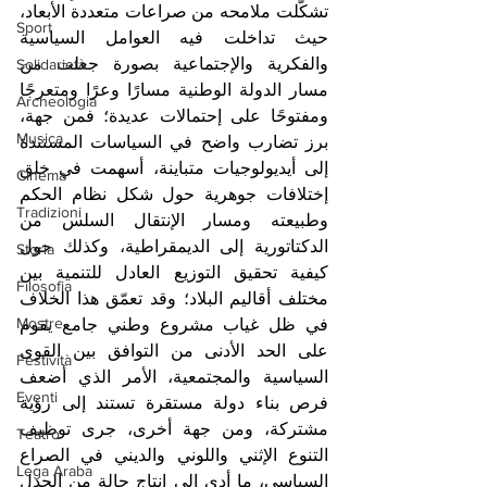
تشكّلت ملامحه من صراعات متعددة الأبعاد، 
Sport
حيث تداخلت فيه العوامل السياسية 
والفكرية والإجتماعية بصورة جعلت من 
Solidarietà
مسار الدولة الوطنية مسارًا وعرًا ومتعرجًا 
Archeologia
ومفتوحًا على إحتمالات عديدة؛ فمن جهة، 
Musica
برز تضارب واضح في السياسات المستندة 
إلى أيديولوجيات متباينة، أسهمت في خلق 
Cinema
إختلافات جوهرية حول شكل نظام الحكم 
Tradizioni
وطبيعته ومسار الإنتقال السلس من 
الدكتاتورية إلى الديمقراطية، وكذلك حول 
Storia
كيفية تحقيق التوزيع العادل للتنمية بين 
Filosofia
مختلف أقاليم البلاد؛ وقد تعمّق هذا الخلاف 
Mostre
في ظل غياب مشروع وطني جامع يقوم 
على الحد الأدنى من التوافق بين القوى 
Festività
السياسية والمجتمعية، الأمر الذي أضعف 
Eventi
فرص بناء دولة مستقرة تستند إلى رؤية 
مشتركة، ومن جهة أخرى، جرى توظيف 
Teatro
التنوع الإثني واللوني والديني في الصراع 
Lega Araba
السياسي، ما أدى إلى إنتاج حالة من الجدل 