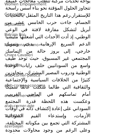
يواجه تحديات مركبة تتطلب معالجات عميقة 
Women Empowerment
تتجاوز الحلول المؤقتة نحو بناء أسس راسخة 
Geopolitica
للإستقرار.​رغم هذا التاريخ المثقل بالتحديات 
الجسام، جاءت حرب الخامس عشر من 
Diplomazia
أبريل لتشكل مفارقة لافتة في الوعي 
Patrizia Boi
الوطني، إذ أدت الأحداث التي أشعلتها مليشيا 
الدعم السريع الإرهابية، بدعم وتمويل 
Maddalena Celano
خارجي، إلى بروز حالة من التماسك 
Chiara Cavalieri
المجتمعي غير المسبوق، حيث توحد طيف 
Ambiente
واسع من السودانيين خلف رايات الوحدة 
الوطنية ودروب المصير المشترك، متجاوزين 
arab-corner-politica
كثيرًا من الخلافات السياسية والإجتماعية 
arab-corner-economia
والثقافية التي طالما شكلت عائقًا سميكًا 
أمام تماسكهم في الماضي القريب، 
arab-corner-cultura
وعكست هذه اللحظة قدرة المجتمع 
arab-corner-arte
السوداني على إعادة إكتشاف ذاته في أوقات 
الأزمات، وإستدعاء القيم السودانية 
TURISMO
المشتركة التي تجمع بين مكوناته المختلفة، 
azerbaijan
وعلى الرغم من وجود محاولات محدودة 