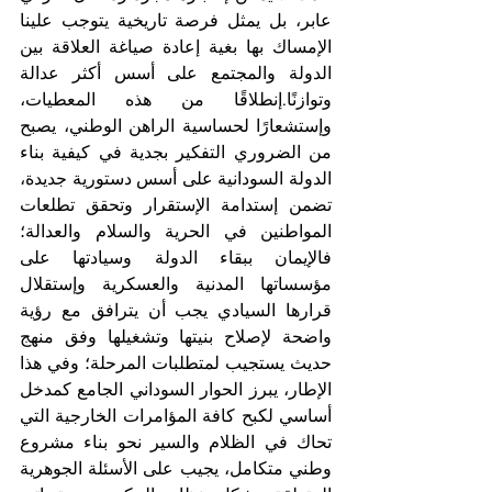
عابر، بل يمثل فرصة تاريخية يتوجب علينا 
الإمساك بها بغية إعادة صياغة العلاقة بين 
الدولة والمجتمع على أسس أكثر عدالة 
وتوازنًا.​إنطلاقًا من هذه المعطيات، 
وإستشعارًا لحساسية الراهن الوطني، يصبح 
من الضروري التفكير بجدية في كيفية بناء 
الدولة السودانية على أسس دستورية جديدة، 
تضمن إستدامة الإستقرار وتحقق تطلعات 
المواطنين في الحرية والسلام والعدالة؛ 
فالإيمان ببقاء الدولة وسيادتها على 
مؤسساتها المدنية والعسكرية وإستقلال 
قرارها السيادي يجب أن يترافق مع رؤية 
واضحة لإصلاح بنيتها وتشغيلها وفق منهج 
حديث يستجيب لمتطلبات المرحلة؛ وفي هذا 
الإطار، يبرز الحوار السوداني الجامع كمدخل 
أساسي لكبح كافة المؤامرات الخارجية التي 
تحاك في الظلام والسير نحو بناء مشروع 
وطني متكامل، يجيب على الأسئلة الجوهرية 