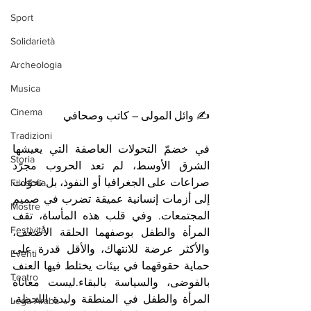
Sport
Solidarietà
Archeologia
Musica
Cinema
✍️ وائل المولى – كاتب وصحافي
Tradizioni
في خضمّ التحولات العاصفة التي يعيشها 
Storia
الشرق الأوسط، لم تعد الحروب مجرّد 
صراعات على الجغرافيا أو النفوذ، بل تحوّلت 
Filosofia
إلى أزمات إنسانية عميقة تضرب في صميم 
Mostre
المجتمعات. وفي قلب هذه المأساة، تقف 
Festività
المرأة والطفل بوصفهما الحلقة الأضعف، 
والأكثر عرضة للانتهاك، والأقل قدرة على 
Eventi
حماية حقوقهما في بيئات يختلط فيها العنف 
Teatro
بالفوضى، والسياسة بالبقاء.ليست معاناة 
المرأة والطفل في المنطقة وليدة اللحظة، 
Lega Araba