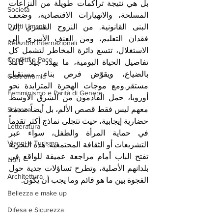
بل هي نتيجة تراكمات طويلة من النزاعات 
Società
المسلحة، والانهيارات الاقتصادية، وضعف 
Diritti Umani
البنى القانونية. من النزوح القسري إلى 
فقدان التعليم، ومن العنف الأسري إلى 
Relazioni Internazionali
الاستغلال، تتسع دائرة المخاطر لتشمل كل 
Conflitti e Pace
تفاصيل الحياة اليومية، ما يهدد جيلاً كاملاً 
بالضياع، ويقوّض فرص بناء مستقبل 
Gastronomia
مستقر.ومع موجات الهجرة المتزايدة نحو 
Femminismo e Parità di Genere
أوروبا، حمل القادمون من الشرق الأوسط 
معهم ليس فقط قصص الألم، بل أيضاً صدمة 
Scienza
حضارية إيجابية، حيث تتجلى نماذج أكثر تقدماً 
Letteratura
في حماية المرأة والطفل، سواء عبر 
Viaggi e Turismo
التشريعات أو الثقافة المجتمعية. هذه التجربة 
تفتح الباب أمام مراجعة عميقة للواقع في 
Libri
بلدانهم الأصلية، وتطرح تساؤلات جدية حول 
Architettura
الفجوة بين ما هو قائم وما يجب أن يكون.
Bellezza e make up
Difesa e Sicurezza