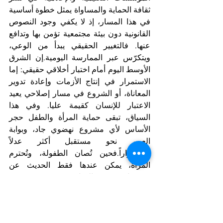
ثقافة الحماية والمساواة يمثل خطوة أساسية 
في هذا المسار، إذ لا يكفي وجود النصوص 
القانونية دون بيئة مجتمعية تؤمن بها وتدافع 
عنها. فالتغيير الحقيقي يبدأ من الوعي، 
ويتكرّس عبر الممارسة اليومية.إن الشرق 
الأوسط اليوم أمام اختبار أخلاقي حقيقي: إما 
الاستمرار في إنتاج الأزمات وإعادة تدوير 
المعاناة، أو الشروع في مسار إصلاحي يعيد 
الاعتبار للإنسان كقيمة عليا. وفي هذا 
السياق، تبقى حماية المرأة والطفل حجر 
الأساس لأي مشروع نهضوي جاد، وبوابة 
العبور نحو مستقبل أكثر عدلاً 
واستقراراً.فحين تُصان الطفولة، وتُحترم 
المرأة، يمكن عندها فقط الحديث عن 
مجتمعات تستحق الحياة.
Notizie in primo piano
Arab Corner/Spazio Mondo Arabo