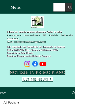
Menu
L’Italia nel mondo Arabo e il mondo Arabo in Italia
Associazione Internazionale Di Amicizia Italo-araba
Assadakah
IBAN: IT03K0832703261000000002834
Sito registrato dal Presidente del Tribunale di Genova
R.G.V. 8468\2024 Reg. Stampa n 16\24 cron.61\24 ​
Proprietario Talal Khrais
Direttore Responsabile Roberto Roggero
NOTIZIE IN PRIMO PIANO
ULTIME NEWS
Post
All Posts