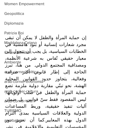
Women Empowerment
Geopolitica
Diplomazia
Patrizia Boi
إن حماية المرأة والطفل لا يمكن أن تبقى 
Maddalena Celano
مجرد شعارات إنسانية أو بنود هامشية في 
الخطابات السياسية، بل يجب أن تتحول إلى 
Chiara Cavalieri
معيار حقيقي تُقاس به شرعية الأنظمة، 
Ambiente
ومصداقية المجتمع الدولي. من هنا، تبرز 
الحاجة إلى إطار قانوني أكثر صرامة 
arab-corner-politica
وفعالية، يتجاوز حدود القوانين المحلية 
arab-corner-economia
الهشة، نحو تبنّي مقاربة دولية ملزمة تضع 
arab-corner-cultura
حماية المرأة والطفل في صلب أولوياتها. 
ليس المقصود فقط سنّ قوانين، بل ضمان 
arab-corner-arte
آليات تنفيذ حقيقية، وربط المساعدات 
TURISMO
الدولية والعلاقات السياسية بمدى التزام 
الدول بهذه المعايير.كما أن تعزيز دور 
azerbaijan
المؤسسات التعليمية والإعلامية في نشر 