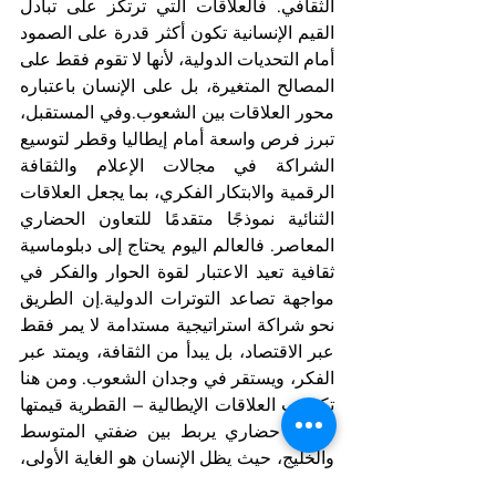
الثقافي. فالعلاقات التي ترتكز على تبادل 
القيم الإنسانية تكون أكثر قدرة على الصمود 
أمام التحديات الدولية، لأنها لا تقوم فقط على 
المصالح المتغيرة، بل على الإنسان باعتباره 
محور العلاقات بين الشعوب.وفي المستقبل، 
تبرز فرص واسعة أمام إيطاليا وقطر لتوسيع 
الشراكة في مجالات الإعلام والثقافة 
الرقمية والابتكار الفكري، بما يجعل العلاقات 
الثنائية نموذجًا متقدمًا للتعاون الحضاري 
المعاصر. فالعالم اليوم يحتاج إلى دبلوماسية 
ثقافية تعيد الاعتبار لقوة الحوار والفكر في 
مواجهة تصاعد التوترات الدولية.إن الطريق 
نحو شراكة استراتيجية مستدامة لا يمر فقط 
عبر الاقتصاد، بل يبدأ من الثقافة، ويمتد عبر 
الفكر، ويستقر في وجدان الشعوب. ومن هنا 
تكتسب العلاقات الإيطالية – القطرية قيمتها 
كجسر حضاري يربط بين ضفتي المتوسط 
والخليج، حيث يظل الإنسان هو الغاية الأولى، 
وتبقى الثقافة اللغة الأعمق لصناعة 