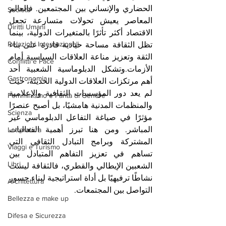
الحضاري والإنساني بين المجتمعين. فالعالم 
Società
المعاصر يعيش تحولات متسارعة تجعل 
Diritti Umani
الاقتصاد أكثر تأثرًا بالمتغيرات الدولية، بينما 
Relazioni Internazionali
تظل الثقافة مساحة حيادية قادرة على بناء 
الثقة وتعزيز مناعة العلاقات السياسية أمام 
Conflitti e Pace
الأزمات.وتشكل الدبلوماسية الشعبية أحد 
Gastronomia
أهم مرتكزات العلاقات الدولية الحديثة، حيث 
لم يعد دور المؤسسات الثقافية والإعلامية 
Femminismo e Parità di Genere
والمنظمات المدنية هامشيًا، بل أصبح عنصرًا 
Scienza
مؤثرًا في صياغة التفاعل الدبلوماسي غير 
المباشر. ومن هنا تبرز أهمية الفعاليات 
Letteratura
المشتركة وبرامج التبادل الثقافي التي 
Viaggi e Turismo
تساهم في تعزيز التفاهم المتبادل بين 
Libri
الشعبين الإيطالي والقطري، فالثقافة ليست 
نشاطًا ترفيهيًا بل أداة استراتيجية لبناء جسور 
Architettura
التواصل بين المجتمعات.
Bellezza e make up
Difesa e Sicurezza