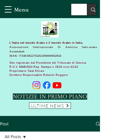
Menu
L’Italia nel mondo Arabo e il mondo Arabo in Italia
Associazione Internazionale Di Amicizia Italo-araba
Assadakah
IBAN: IT03K0832703261000000002834
Sito registrato dal Presidente del Tribunale di Genova
R.G.V. 8468\2024 Reg. Stampa n 16\24 cron.61\24 ​
Proprietario Talal Khrais
Direttore Responsabile Roberto Roggero
NOTIZIE IN PRIMO PIANO
ULTIME NEWS
Post
All Posts