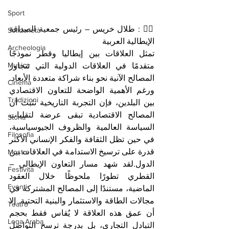
Sport
✍🏻 : طلال خريس – رئيس جمعية الصداقة 
Solidarietà
الإيطالية العربية
Archeologia
تمثل العلاقات بين إيطاليا وقطر نموذجًا 
Musica
متقدمًا في العلاقات الدولية التي تتجاوز 
المصالح الآنية نحو بناء شراكة متعددة الأبعاد. 
Cinema
ورغم الأهمية الواضحة للتعاون الاقتصادي 
Tradizioni
بين البلدين، فإن التجربة التاريخية تثبت أن 
المصالح الاقتصادية تبقى عرضة لتقلبات 
Storia
السياسة العالمية والظروف الجيوسياسية، 
Filosofia
في حين تظل الثقافة والفكر الإنساني الأكثر 
قدرة على ترسيخ الاستدامة في العلاقات بين 
Mostre
الدول.لقد شهد مسار التعاون الإيطالي – 
Festività
القطري تطورًا ملحوظًا خلال العقود 
Eventi
الماضية، مستندًا إلى المصالح المشتركة في 
مجالات الطاقة والاستثمار والبنية التحتية. إلا 
Teatro
أن عمق هذه العلاقة لا يُقاس فقط بحجم 
Lega Araba
التبادل التجاري، بل بدرجة ترسخ التواصل 