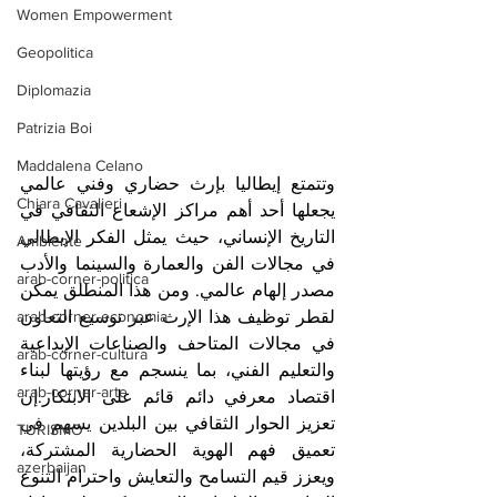
Women Empowerment
Geopolitica
Diplomazia
Patrizia Boi
Maddalena Celano
وتتمتع إيطاليا بإرث حضاري وفني عالمي 
Chiara Cavalieri
يجعلها أحد أهم مراكز الإشعاع الثقافي في 
التاريخ الإنساني، حيث يمثل الفكر الإيطالي 
Ambiente
في مجالات الفن والعمارة والسينما والأدب 
arab-corner-politica
مصدر إلهام عالمي. ومن هذا المنطلق يمكن 
arab-corner-economia
لقطر توظيف هذا الإرث عبر توسيع التعاون 
في مجالات المتاحف والصناعات الإبداعية 
arab-corner-cultura
والتعليم الفني، بما ينسجم مع رؤيتها لبناء 
arab-corner-arte
اقتصاد معرفي دائم قائم على الابتكار.إن 
تعزيز الحوار الثقافي بين البلدين يسهم في 
TURISMO
تعميق فهم الهوية الحضارية المشتركة، 
azerbaijan
ويعزز قيم التسامح والتعايش واحترام التنوع 