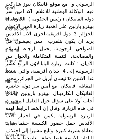
الرسولي و  مع موقع فاتيكان نيوز شاركت 
Sport
فيه  الوكالة الوطنية للاعلام  اكد امين سر 
Solidarietà
دولة الفاتيكان ( رئيس الحكومة )  الكاردينال 
بييترو بارلين على اهمية زيارة الحبر الاعظم 
Archeologia
للجزائر  3  دول افريقية اخرى. الاب الاقدس 
Musica
يريد ان يكون بتلقرب  ممن يعيشون في 
الضواحي الوجودية، يحمل الرجاء، السلام 
Cinema
والمصالحة، التنمية المتكاملة والحوار بين 
Tradizioni
الأديان. " كانت  زيارة البابا لاوُن الرابع عشر 
الرسولية إلى 4  بلدان أفريقية، والتي ستبدأ 
Storia
غدا  الاثنين 13 نيسان أبريل في الجزائر، محور 
Filosofia
المقابلة  فاتيكان  مع أمين سر دولة حاضرة 
Mostre
الفاتيكان الكاردينال بييترو بارولين والذي 
أجاب أولا على سؤال حول العامل المشترك 
Festività
في هذه الزيارة. وقال إن الخط الرابط لهذه 
Eventi
الزيارة الرسولية يكمن في اختيار الأب 
الأقدس حمل حضور الكنيسة حيثما هناك 
Teatro
معاناة بشرية كبيرة. وتابع مشيرا إلى اختلاف 
Lega Araba
البلدان الأربعة فيما يتعلق بتاريخها وأطرها 