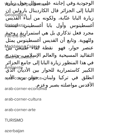
الوجودية.وفي إجابته على سؤال حول زيارة 
Women Empowerment
البابا إلى الجزائر قال الكاردينال بارولين إن 
Geopolitica
زيارة البابا عنّابة، ولكونه من أبناء القديس 
Diplomazia
أغسطينوس وأول بابا أغسطيني، ليست 
مجرد فعل تذكاري بل هي استمرارية روحية 
Patrizia Boi
وللهوية. وتابع أن القديس أغسطينوس يمثل 
Maddalena Celano
عنصر حوار، فهو  نقطة لقاء طبيعي بين 
التقاليد المسيحية والعالم الإسلامي، وتندرج 
Chiara Cavalieri
في هذا المنظور زيارة البابا إلى جامع الجزائر 
Ambiente
الكبير كاستمرارية للحوار بين الأديان الذي 
انطلق في تركيا ولبنان، حوار يريد الأب 
arab-corner-politica
الأقدس مواصلته بصبر وعزم.
arab-corner-economia
arab-corner-cultura
arab-corner-arte
TURISMO
azerbaijan