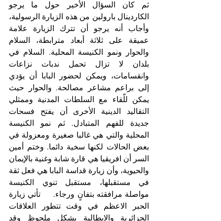
ثم كان السؤال الأخير حول ما يرجو 
الكاردينال بارولين من هذه الزيارة الرسولية، 
وأجاب أنه يرجو أن تترك الزيارة علامة 
عميقة على ثلاثة أبعاد مترابطة، السلام 
والحوار ونمو الكنيسة المحلية. السلام في 
بلدان لا تزال تحمل ندبات نزاعات 
وانقسامات، ويمكن لحضور البابا أن يؤدي 
إلى براعم مشاعر مصالحة. والحوار حيث 
يمكن للّقاء مع السلطات المدنية وممثلي 
التقاليد الدينية الأخرى أن يفتح فسحات 
جديدة للفهم المتبادل. ثم نمو الكنيسة 
المحلية والتي هي غالبا صغيرة ومعزولة في 
بعض الحالات لكنها سخية دائما. وختم أمين 
السر أن افريقيا هي قارة شابة وغنية بالإيمان 
والحيوية، وأن زيارة قداسة البابا هي فعل ثقة 
في مستقبلها، مستقبل تنوي الكنيسة 
مواصلة مرافقته بتفانٍ ورجاء.     تأتي زيارة 
الحبر الاعظم في وقت تتطور العلاقات 
الجزائرية والايطالية بشكل ملحوظ وقد 