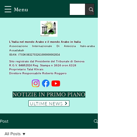
Menu
L’Italia nel mondo Arabo e il mondo Arabo in Italia
Associazione Internazionale Di Amicizia Italo-araba
Assadakah
IBAN: IT03K0832703261000000002834
Sito registrato dal Presidente del Tribunale di Genova
R.G.V. 8468\2024 Reg. Stampa n 16\24 cron.61\24 ​
Proprietario Talal Khrais
Direttore Responsabile Roberto Roggero
NOTIZIE IN PRIMO PIANO
ULTIME NEWS
Post
All Posts