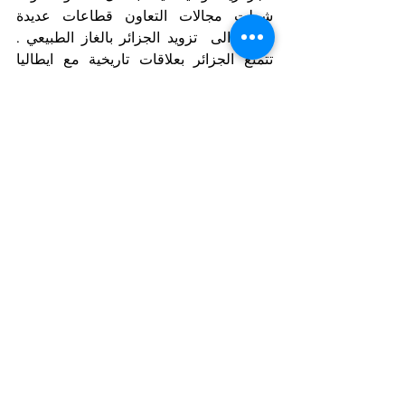
شملت مجالات التعاون قطاعات عديدة 
اضافة الى  تزويد الجزائر بالغاز الطبيعي .  
تتمتع الجزائر بعلاقات تاريخية مع ايطاليا 
حكومة وشعبا  ويستذكر الايطاليون 
التضحيات التي قدمها الشعب الجزائري من 
اجل استقلاله وكانت هناك علاقة وثيقة بين 
الثورة الحزائرية و حركة الانصار الايطالية .
Notizie in primo piano
Arab Corner/Spazio Mondo Arabo
Mostra tutti
Post recenti