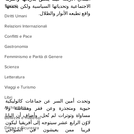
Società
الاجتماعية وتحدياتها السياسية ولكن يجمعها 
واقع تطبعه الأنوار والظلال. 
Diritti Umani
Relazioni Internazionali
Conflitti e Pace
Gastronomia
Femminismo e Parità di Genere
Scienza
Letteratura
Viaggi e Turismo
Libri
وتحدث أمين السر عن جماعات كاثوليكية 
Architettura
حيوية ومتجذرة وعن فقر وهشاشة ولا 
مساواة وتوترات لم تُحل، وأضاف أن البابا 
Bellezza e make up
لاوُن الرابع عشر سيتوجه إلى أفريقيا ليكون 
Difesa e Sicurezza
قريبا ممن يعيشون في الضواحي 