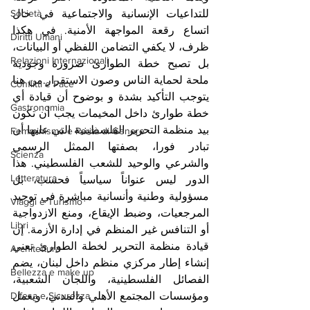
Società
للتداعيات الإنسانية والاجتماعية في حال 
اتساع رقعة المواجهة الأمنية. في هكذا 
Diritti Umani
ظرف، لا يكفي التضامن اللفظي أو البيانات، 
Relazioni Internazionali
بل تصبح خطة الطوارئ ضرورة وجودية 
ملحة لحماية الناس وصون الاستقرار.من هنا 
Conflitti e Pace
يتوجب التأكيد بشدة و بوضوح أن قيادة أي 
Gastronomia
خطة طوارئ داخل المخيمات يجب أن تكون 
بيد منظمة التحرير الفلسطينية التي عليها أن 
Femminismo e Parità di Genere
تبادر فورا، بصفتها الممثل الرسمي 
Scienza
والشرعي والوحيد للشعب الفلسطيني. هذا 
Letteratura
الدور ليس عنواناً سياسياً فحسب، بل 
مسؤولية وطنية وأنسانية مباشرة في توحيد 
Viaggi e Turismo
المرجعيات، وضبط الإيقاع، ومنع الازدواجية 
Libri
أو التنافس غير المنظم في إدارة الأزمة. إن 
قيادة منظمة التحرير لخطة الطوارئ تعني 
Architettura
إنشاء إطار مركزي منظم داخل لبنان، يضم 
Bellezza e make up
الفصائل الفلسطينية، واللجان الشعبية، 
Difesa e Sicurezza
ومؤسسات المجتمع الأهلي والمدني، ويعمل 