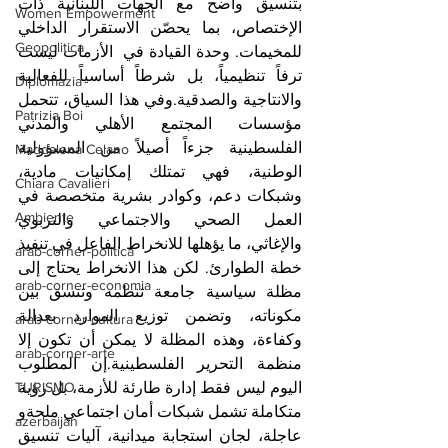
بتنسيق واضح مع الجهات اللبنانية ذات 
Women Empowerment
الإختصاص، بما يحصّن الاستقرار الداخلي 
Geopolitica
للمخيمات. وحدة القيادة في  الأزمات ليست 
ترفاً تنظيمياً، بل شرطاً أساسياً للفعالية 
Diplomazia
والانتاجية والصدقية.وفي هذا السياق، تتحمل 
Patrizia Boi
مؤسسات المجتمع الأهلي والمدني 
الفلسطينية جزءاً أصيلاً من المسؤولية 
Maddalena Celano
الوطنية، فهي تمتلك إمكانيات مادية، 
Chiara Cavalieri
وشبكات دعم، وكوادر بشرية متخصصة في 
Ambiente
العمل الصحي والاجتماعي والتربوي 
والإغاثي، ما يؤهلها للانخراط الفاعل في تنفيذ 
arab-corner-politica
خطة الطوارئ. لكن هذا الانخراط يحتاج إلى 
arab-corner-economia
مظلة سياسية جامعة تنظمه وتنسق بين 
مكوناته، وتضمن توزيع الموارد بعدالة 
arab-corner-cultura
وكفاءة، وهذه المظلة لا يمكن أن تكون إلا 
arab-corner-arte
منظمة التحرير الفلسطينية.إن المطلوب 
TURISMO
اليوم ليس فقط إدارة طارئة للأزمة، بل رؤية 
متكاملة تشمل شبكات أمان اجتماعي ملحةو 
azerbaijan
عاجلة، لجان استجابة ميدانية، آليات تنسيق 