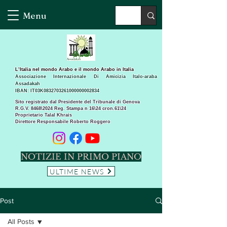
Menu
L’Italia nel mondo Arabo e il mondo Arabo in Italia
Associazione Internazionale Di Amicizia Italo-araba
Assadakah
IBAN: IT03K0832703261000000002834
Sito registrato dal Presidente del Tribunale di Genova
R.G.V. 8468\2024 Reg. Stampa n 16\24 cron.61\24 ​
Proprietario Talal Khrais
Direttore Responsabile Roberto Roggero
NOTIZIE IN PRIMO PIANO
ULTIME NEWS
Post
All Posts