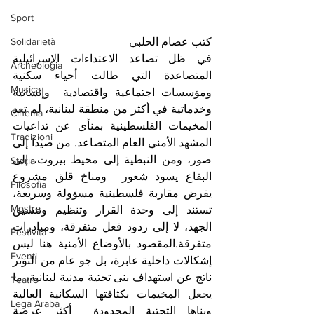
Sport
Solidarietà
كتب عصام الحلبي
في ظل تصاعد الاعتداءات الإسرائيلية  
Archeologia
المتصاعدة التي طالت أحياء سكنية 
Musica
ومؤسسات اجتماعية واقتصادية  وإنسانية 
وخدماتية في أكثر من منطقة لبنانية، لم تعد 
Cinema
المخيمات الفلسطينية بمنأى عن تداعيات 
Tradizioni
المشهد الأمني العام المتصاعد. من صيدا إلى 
صور، ومن النبطية إلى محيط بيروت، إلى 
Storia
البقاع يسود شعور  ومناخ قلق مشروع 
Filosofia
يفرض مقاربة فلسطينية مسؤولة وسريعة، 
Mostre
تستند إلى وحدة القرار وتنظيم وتنسيق 
الجهد، لا إلى ردود فعل متفرقة، ومبادرات 
Festività
متفرقة.المقصود بالأوضاع الأمنية هنا ليس 
Eventi
إشكالات داخلية عابرة، بل جو عام من التوتر 
ناتج عن استهداف بنى تحتية مدنية لبنانية، ما 
Teatro
يجعل المخيمات بكثافتها السكانية العالية 
Lega Araba
وبناها التحتية المحدودة  أكثر عرضة 