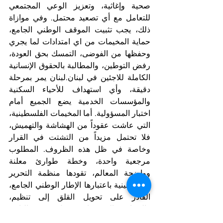
صحية وإغاثية، وتعزيز الوعي المجتمعي 
للتعامل مع أي تصعيد محتمل. وفي موازاة 
ذلك، يجب تثبيت الموقف الوطني الجامع، 
حماية المخيمات من اي امتدادات لما يجري 
وحفظها من الفوضى، التمسك بحق العودة، 
رفض التوطين، والمطالبة بالحقوق الإنسانية 
الكاملة للاجئين في لبنان.لبنان يمر بمرحلة 
دقيقة، وأي استهداف للأحياء السكنية 
والمؤسسات الخدمية يضع الجميع أمام 
اختبار المسؤولية. أما المخيمات الفلسطينية، 
التي عاشت عقوداً من الهشاشة والتهميش، 
فلا تحتمل مزيداً من التشتت في القرار 
وخاصة في ظل هذه الظروف. المطلوب 
مرجعية واحدة، وخطة طوارئ معلنة 
وواضحة المعالم، تقودها منظمة التحرير 
الفلسطينية باعتبارها الإطار الوطني الجامع، 
القادر على تحويل القلق إلى تنظيم، 
والتضامن إلى برنامج عمل يحمي الناس 
ويصون كرامتهم واستقرارهم.