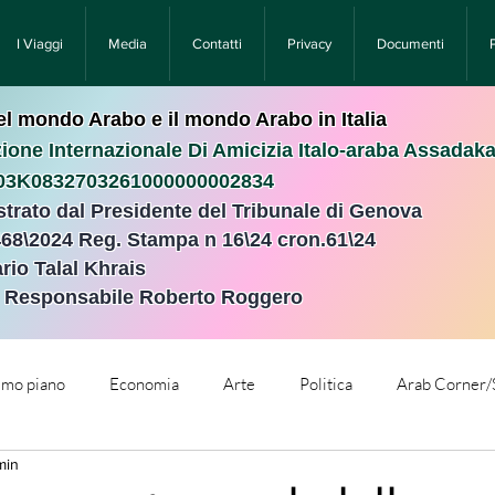
I Viaggi
Media
Contatti
Privacy
Documenti
nel mondo Arabo e il mondo Arabo in Italia
ione Internazionale Di Amicizia Italo-araba Assadak
T03K0832703261000000002834
istrato dal Presidente del Tribunale di Genova
468\2024 Reg. Stampa n 16\24 cron.61\24 ​
rio Talal Khrais
e Responsabile Roberto Roggero
rimo piano
Economia
Arte
Politica
Arab Corner/
min
e
Comunicati Stampa
Cronaca
Tecnologia
Relig