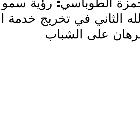
حمزة الطوباسي: رؤية سمو
له الثاني في تخريج خدمة ال
Solidarietà
Archeologia
Musica
Cinema
Tr
رهان على الشباب
tà
Eventi
Teatro
Lega Araba
Società
Dirit
itti e Pace
Gastronomia