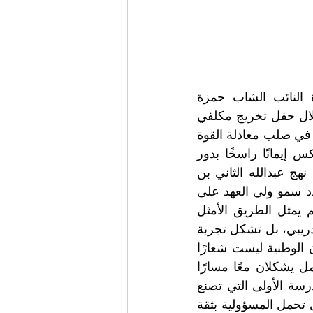
في مشهدٍ وطنيٍّ يعكس انسجام الرؤية بين القيادة والشباب، أشاد سعادة النائب الشاب حمزة 
الطوباسي بمضامين خطاب سمو ولي العهد الأمير الحسين بن عبدالله الثاني خلال حفل تخريج مكلفي 
خدمة العلم، معتبرًا أن ما طرحه سموه يشكل رؤية وطنية متقدمة تضع الشباب في صلب معادلة القوة 
والاستقرار.وأكد الطوباسي أن خطاب سمو ولي العهد حمل دلالات عميقة تعكس إيمانًا راسخًا بدور 
الشباب كركيزة أساسية في بناء الدولة، مشيرًا إلى أن هذه الرؤية تنسجم مع نهج عبدالله الثاني بن 
الحسين الذي يضع الإنسان في مقدمة أولويات التنمية.وفي تفاصيل الحدث، شدد سمو ولي العهد على 
أن شباب الأردن هم رأس المال الحقيقي، وأن الاستثمار في وعيهم وقدراتهم يمثل الطريق الأمثل 
لتعزيز منعة الدولة واستقرارها. وأوضح أن خدمة العلم لا تقتصر على الجانب التدريبي، بل تشكل تجربة 
وطنية متكاملة تُعزز الانضباط وترسخ قيم الانتماء والمسؤولية.كما أكد سموه أن الوطنية ليست شعارًا 
يُرفع، بل سلوك يومي يبدأ بالالتزام وينتهي بالعطاء، مشيرًا إلى أن العلم والعمل يشكلان معًا مسارًا 
واحدًا نحو التقدم وبناء المستقبل.وبيّن أن القوات المسلحة الأردنية ستبقى المدرسة الأولى التي تصنع 
الرجال، وتغرس قيم التضحية والانتماء، وتشكل بيئة حاضنة لإعداد جيل قادر على تحمل المسؤولية بثقة 