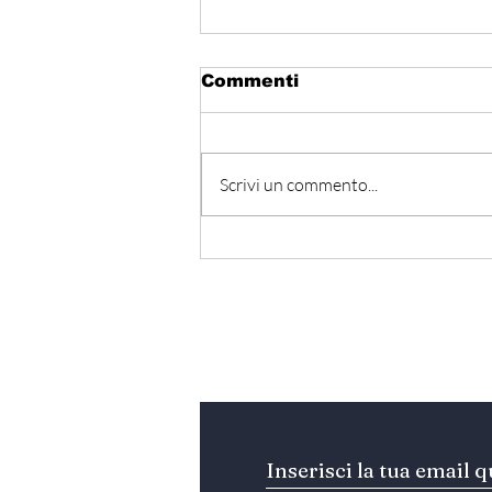
Commenti
Scrivi un commento...
Libano - Progressi ai
colloqui di Roma. Beirut
insiste su “Italia Paese
garante”
Iscriviti alla nostra Ne