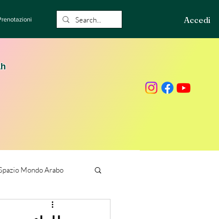
Accedi
Prenotazioni
ah
Spazio Mondo Arabo
ione