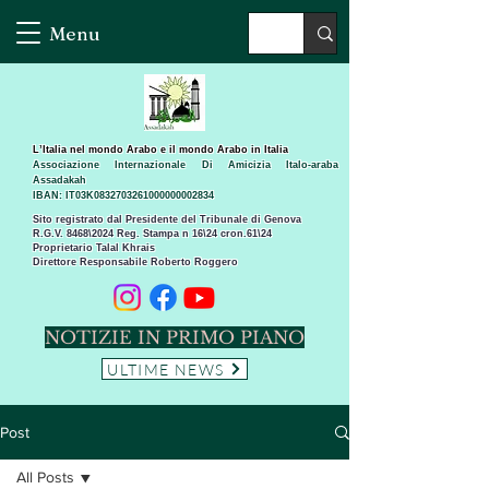
Menu
L’Italia nel mondo Arabo e il mondo Arabo in Italia
Associazione Internazionale Di Amicizia Italo-araba
Assadakah
IBAN: IT03K0832703261000000002834
Sito registrato dal Presidente del Tribunale di Genova
R.G.V. 8468\2024 Reg. Stampa n 16\24 cron.61\24 ​
Proprietario Talal Khrais
Direttore Responsabile Roberto Roggero
NOTIZIE IN PRIMO PIANO
ULTIME NEWS
Post
All Posts