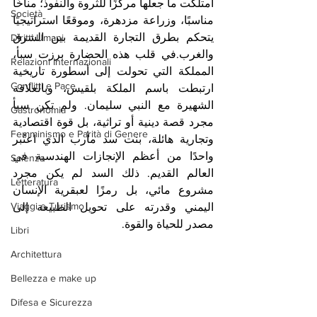
امتلكت ما جعلها مركزًا للثروة والنفوذ؛ مناخًا 
Società
مناسبًا، وزراعة مزدهرة، وموقعًا استراتيجيًا 
يتحكم بطرق التجارة القديمة بين الشرق 
Diritti Umani
والغرب.في قلب هذه الحضارة برزت سبأ، 
Relazioni Internazionali
المملكة التي تحولت إلى أسطورة تاريخية 
Conflitti e Pace
ارتبطت باسم الملكة بلقيس، وبالعلاقة 
الشهيرة مع النبي سليمان. ولم تكن سبأ 
Gastronomia
مجرد قصة دينية أو تراثية، بل قوة اقتصادية 
Femminismo e Parità di Genere
وتجارية هائلة، بنت سد مأرب الذي اعتُبر 
واحدًا من أعظم الإنجازات الهندسية في 
Scienza
العالم القديم. ذلك السد لم يكن مجرد 
Letteratura
مشروع مائي، بل رمزًا لعبقرية الإنسان 
Viaggi e Turismo
اليمني وقدرته على تحويل الطبيعة إلى 
مصدر للحياة والقوة.
Libri
Architettura
Bellezza e make up
Difesa e Sicurezza