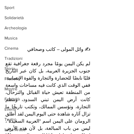
Sport
Solidarietà
Archeologia
Musica
Cinema
✍️ وائل المولى – كاتب وصحافي
Tradizioni
‏لم يكن اليمن يومًا مجرد رقعة جغرافية تقع 
Storia
جنوب الجزيرة العربية، بل كان عبر التاريخ 
قلبًا نابضًا للحضارة والتجارة والقوة الإنسانية. 
Filosofia
ففي الوقت الذي كانت فيه مساحات واسعة 
Mostre
من المنطقة تعيش حياة القبائل والترحال، 
Festività
كانت أرض اليمن تبني السدود، وتنظم 
التجارة، وتؤسس الممالك، وتكتب تاريخًا ما 
Eventi
تزال آثاره شاهدة حتى اليوم.اليمن.لقد أطلق 
Teatro
الرومان على اليمن اسم “العربية السعيدة”، 
ليس من باب المبالغة، بل لأن هذه الأرض 
Lega Araba