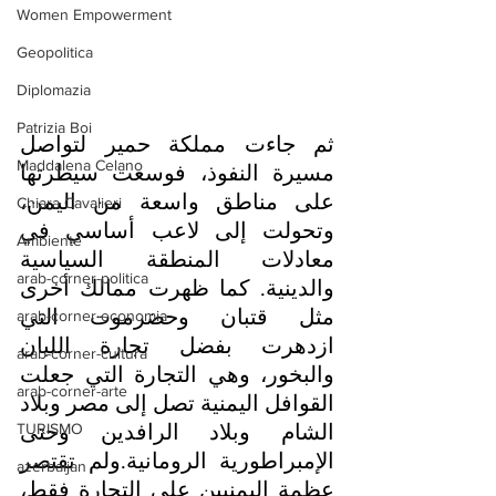
Women Empowerment
Geopolitica
Diplomazia
Patrizia Boi
ثم جاءت مملكة حمير لتواصل 
Maddalena Celano
مسيرة النفوذ، فوسعت سيطرتها 
على مناطق واسعة من اليمن، 
Chiara Cavalieri
وتحولت إلى لاعب أساسي في 
Ambiente
معادلات المنطقة السياسية 
arab-corner-politica
والدينية. كما ظهرت ممالك أخرى 
مثل قتبان وحضرموت التي 
arab-corner-economia
ازدهرت بفضل تجارة اللبان 
arab-corner-cultura
والبخور، وهي التجارة التي جعلت 
arab-corner-arte
القوافل اليمنية تصل إلى مصر وبلاد 
الشام وبلاد الرافدين وحتى 
TURISMO
الإمبراطورية الرومانية.ولم تقتصر 
azerbaijan
عظمة اليمنيين على التجارة فقط، 