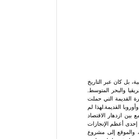
لم يكن اليمن في يوم من الأيام مجرد مساحة جغرافية في جنوب الجزيرة العربية، بل كان عبر التاريخ 
مركزاً حضارياً واقتصادياً شكّل نقطة التقاء بين الشرق والغرب، وبين آسيا وإفريقيا والبحر المتوسط. 
فمن أرضه انطلقت ممالك سبأ وحِمير ومعين وقتبان، ومنها عبرت طرق التجارة القديمة التي حملت 
البخور واللبان والتوابل نحو الموانئ البعيدة، وصولاً إلى أسواق البحر المتوسط وأوروبا القديمة.لهذا لم 
يكن لقب «اليمن السعيد» مجرد وصف شعري، بل تعبيراً عن واقع تاريخي جمع بين ازدهار الاقتصاد 
وخصوبة الأرض وموقع جغرافي استثنائي. فاليمن الذي احتضن سد مأرب بوصفه إحدى أعظم الإنجازات 
الهندسية في العالم القديم، امتلك أيضاً القدرة على تحويل الجغرافيا إلى قوة، والموقع إلى مشروع 