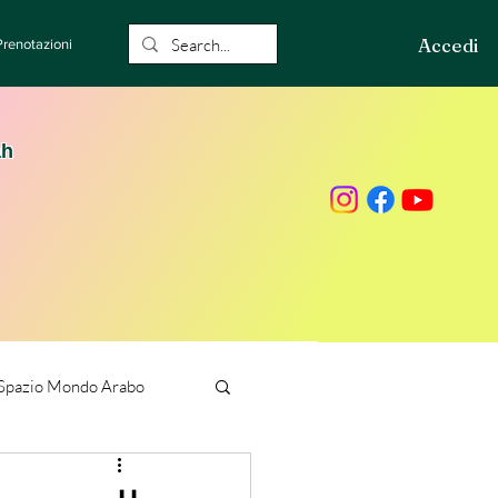
Accedi
Prenotazioni
ah
Spazio Mondo Arabo
ione