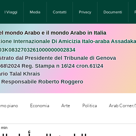
I Viaggi
Media
Contatti
Privacy
Documenti
nel mondo Arabo e il mondo Arabo in Italia
ione Internazionale Di Amicizia Italo-araba Assadak
T03K0832703261000000002834
istrato dal Presidente del Tribunale di Genova
468\2024 Reg. Stampa n 16\24 cron.61\24 ​
rio Talal Khrais
e Responsabile Roberto Roggero
rimo piano
Economia
Arte
Politica
Arab Corner/
2 min
e
Comunicati Stampa
Cronaca
Tecnologia
Relig