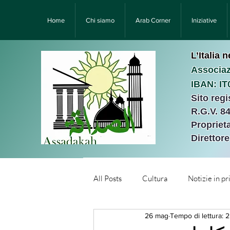
Home
Chi siamo
Arab Corner
Iniziative
L’Italia 
Associaz
IBAN: I
Sito reg
R.G.V. 8
Proprieta
Direttor
All Posts
Cultura
Notizie in p
26 mag
Tempo di lettura: 
Նորություններ/Notizie Armen