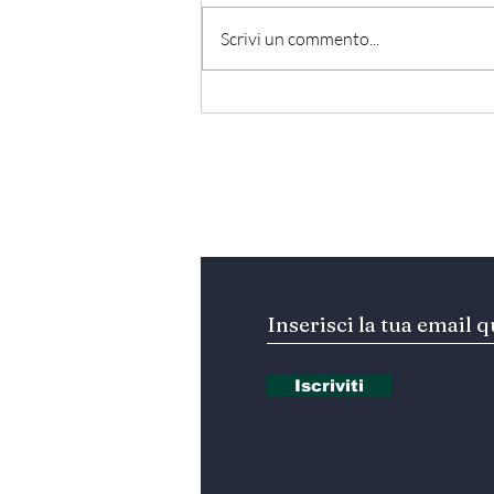
Scrivi un commento...
Egitto - Scoperta la
tomba di Thutmose II
Iscriviti alla nostra Ne
Iscriviti