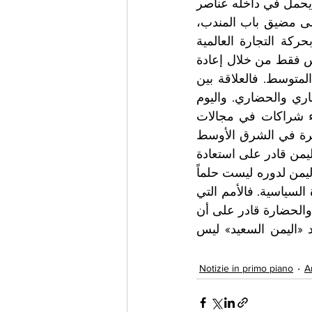
حضاري.واليوم، رغم سنوات الحرب والانقسام والأزمات الإنسانية، لا يزال اليمن يحمل في داخله عناصر 
النهوض والعودة. فموقعه المطل على البحر الأحمر والبحر العربي، وإشرافه على مضيق باب المندب، 
يمنحه مكانة استراتيجية لا تخص المنطقة العربية وحدها، بل ترتبط مباشرة بحركة التجارة العالمية 
وبالأمن الاقتصادي الدولي.ومن هنا تبرز فكرة استعادة الدور التاريخي لليمن، ليس فقط من خلال إعادة 
بناء الداخل، بل عبر مشروع انفتاح وتكامل اقتصادي وثقافي مع أوروبا ودول المتوسط. فالعلاقة بين 
اليمن وأوروبا ليست جديدة؛ بل تمتد جذورها إلى قرون طويلة من التبادل التجاري والحضاري. واليوم 
يمكن إعادة إحياء هذا الدور عبر تطوير الموانئ، وتنشيط التجارة البحرية، وبناء شراكات في مجالات 
الطاقة والبنية التحتية والتعليم والثقافة.إن أوروبا التي تبحث عن شراكات مستقرة في الشرق الأوسط 
والبحر الأحمر، يمكن أن تجد في اليمن المستقر شريكاً استراتيجياً مهماً، كما أن اليمن قادر على استعادة 
موقعه كبوابة تربط الجزيرة العربية بشرق إفريقيا والفضاء المتوسطي.استعادة اليمن لدوره ليست حلماً 
رومانسياً، بل مشروعاً تاريخياً قابلاً للتحقق إذا توفرت الدولة والاستقرار والإرادة السياسية. فالأمم التي 
صنعت الحضارات لا تُختزل بأزماتها العابرة، واليمن الذي كان يوماً مركزاً للتجارة والحضارة قادر على أن 
يعود جسراً للتكامل والتواصل.ويبقى الأمل أن يستعيد اليمن مكانته… وأن يعود «اليمن السعيد» ليس 
Notizie in primo piano
A