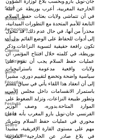
جان-نويل بارو.وبحسب بلاغ لوزارة الشؤون 
Sport
الخارجية المغربية، أعرب بوريطة عن أمله 
في أن تتماشى ولايات بعثات حفظ السلام 
Solidarietà
التابعة للأمم المتحدة مع التطورات الميدانية، 
Archeologia
محذراً من أنها، في حال عدم ذلك، قد تتحول 
إلى أدوات للحفاظ على الوضع القائم بدل أن 
Musica
تكون رافعة حقيقية لتسوية النزاعات.وذكر 
Cinema
بوريطة، في كلمته خلال افتتاح المؤتمر، أن 
عمليات حفظ السلام يجب أن تقوم على 
Tradizioni
ولايات واقعية مدعومة باستراتيجيات 
Storia
سياسية واضحة وتخضع لتقييم دوري، مشيراً 
Filosofia
إلى أن انعقاد هذا اللقاء يأتي في سياق يتسم 
باستمرار الانقسامات داخل مجلس الأمن، 
Mostre
وتطور طبيعة النزاعات، وتزايد الضغوط على 
Festività
الموارد المتاحة.بدوره، وصف الوزير 
الفرنسي جان-نويل بارو المغرب بأنه فاعل 
Eventi
محوري في عمليات حفظ السلام وشريك 
Teatro
مهم على مستوى القارة الإفريقية، مشيداً 
Lega Araba
في بلاغ صادر عن الخارجية المغربية 