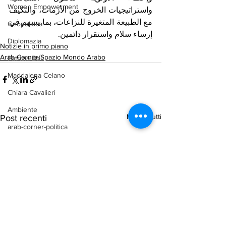
Women Empowerment
واستراتيجيات الخروج من الأزمات، والتكيف 
مع الطبيعة المتغيرة للنزاعات، بما يسهم في 
Geopolitica
إرساء سلام واستقرار دائمين.
Diplomazia
Notizie in primo piano
Arab Corner/Spazio Mondo Arabo
Patrizia Boi
Maddalena Celano
Chiara Cavalieri
Ambiente
Mostra tutti
Post recenti
arab-corner-politica
arab-corner-economia
arab-corner-cultura
arab-corner-arte
TURISMO
azerbaijan