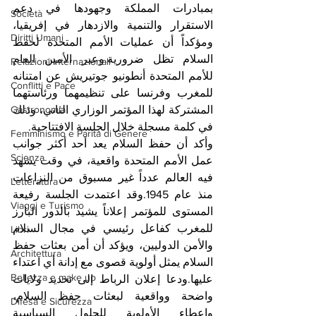
بمبادرات المملكة وجهودها في دعم 
Società
الاستقرار والتنمية والازدهار في إفريقيا، 
Diritti Umani
ومؤكداً أن عمليات الأمم المتحدة لحفظ 
السلام تظل ضرورية.وعبر الأمين العام 
Relazioni Internazionali
للأمم المتحدة أنطونيو جوتيريش عن امتنانه 
Conflitti e Pace
للمغرب وفرنسا على تنظيمهما ورئاستهما 
المشتركة لهذا المؤتمر الوزاري الثاني، وذلك 
Gastronomia
في كلمة مسجلة خلال الجلسة الافتتاحية.
Femminismo e Parità di Genere
وأكد أن حفظ السلام يعد أحد أكثر جوانب 
Scienza
عمل الأمم المتحدة واقعية، في وقت يشهد 
فيه العالم عدداً غير مسبوق من النزاعات 
Letteratura
منذ عام 1945.وقد اعتمدت الجلسة رفيعة 
Viaggi e Turismo
المستوى للمؤتمر إعلاناً يشيد بالدور البارز 
للمغرب كفاعل رئيسي في مجال السلام 
Libri
والأمن الدوليين، ويؤكد أن أمن بعثات حفظ 
Architettura
السلام يمثل أولوية قصوى مع إدانة أي اعتداء 
Bellezza e make up
عليها.ودعا إعلان الرباط إلى تحديد ولايات 
واضحة وواقعية لبعثات حفظ السلام، 
Difesa e Sicurezza
وإعطاء الأولوية للحلول السياسية 