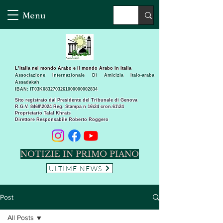
Menu
L’Italia nel mondo Arabo e il mondo Arabo in Italia
Associazione Internazionale Di Amicizia Italo-araba
Assadakah
IBAN: IT03K0832703261000000002834
Sito registrato dal Presidente del Tribunale di Genova
R.G.V. 8468\2024 Reg. Stampa n 16\24 cron.61\24 ​
Proprietario Talal Khrais
Direttore Responsabile Roberto Roggero
NOTIZIE IN PRIMO PIANO
ULTIME NEWS
Post
All Posts