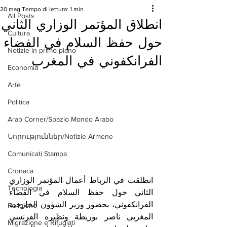
20 mag
Tempo di lettura: 1 min
All Posts
انطلاق المؤتمر الوزاري الثاني
Cultura
حول حفظ السلام في الفضاء
Notizie in primo piano
الفرانكفوني في المغرب
Economia
Arte
Politica
Arab Corner/Spazio Mondo Arabo
Նորություններ/Notizie Armene
Comunicati Stampa
Cronaca
انطلقت في الرباط أعمال المؤتمر الوزاري 
Tecnologia
الثاني حول حفظ السلام في الفضاء 
الفرانكفوني، بحضور وزير الشؤون الخارجية 
Religione
المغربي ناصر بوريطة ونظيره الفرنسي 
Migrazione e Rifugiati