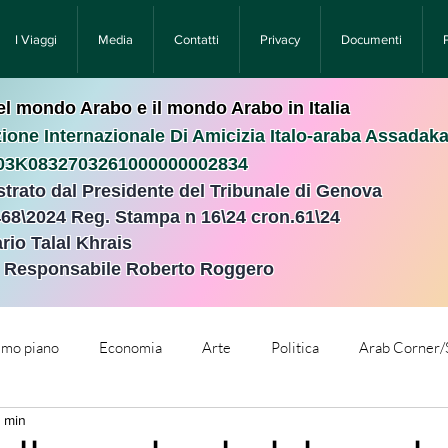
I Viaggi
Media
Contatti
Privacy
Documenti
nel mondo Arabo e il mondo Arabo in Italia
ione Internazionale Di Amicizia Italo-araba Assadak
T03K0832703261000000002834
istrato dal Presidente del Tribunale di Genova
468\2024 Reg. Stampa n 16\24 cron.61\24 ​
rio Talal Khrais
e Responsabile Roberto Roggero
rimo piano
Economia
Arte
Politica
Arab Corner/
2 min
e
Comunicati Stampa
Cronaca
Tecnologia
Relig