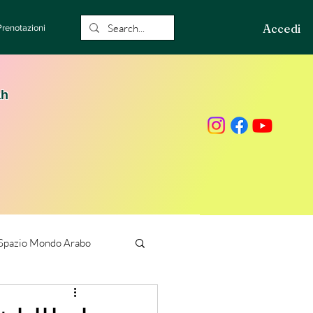
Accedi
Prenotazioni
ah
Spazio Mondo Arabo
ione