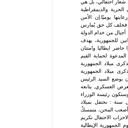
تعزيز الجمهورية على مدى ثمانين عامًا.إن عبارة "في خدمة الوطن" ليست مجرد شعار احتفالي، بل هي 
تعبير عن مهمة يومية من التضحية والتفاني والشعور بالواجب. إنها إدراك أن الحرية والديمقراطية 
والحقوق ليست إنجازات نهائية، بل هي قيم يجب حمايتها والدفاع عنها ورعايتها يوميًا.إن الأمن 
والاستقرار اللذين ينعم بهما الشعب الإيطالي اليوم هما ثمرة هذا الالتزام الدائم. فخلف كل حق يُمارس 
بحرية، وخلف كل فضاء للديمقراطية، وخلف كل فرصة للعيش في سلام وأمان، أجيال من خدام الدولة 
الذين عملوا بإخلاص للجمهورية وللشعب الإيطالي.في الاحتفال بالذكرى الثمانين للجمهورية، يهدف 
الشعار بالتالي إلى توحيد الذاكرة والامتنان والمسؤولية: ذاكرة لأولئك الذين بنوا حاضر ايطاليا وامتنان 
لأولئك الذين يواصلون خدمة البلاد كل يوم، ومسؤولية تجاه الأجيال القادمة المدعوة لحماية القيم 
الجمهورية التي تأسست عليها أمتنا.اذن إيطاليا تحتفل يوم 2 يونيو حزيران بذكرى ميلاد الجمهورية 
الإيطالية والإحتفال بتاريخ الاستفتاء المؤسسي.إيطاليا تحتفل اليوم 2 يونيو بذكرى ميلاد الجمهورية 
الإيطالية . تبدأ مراسم الإحتفال بيوم الجمهورية الإيطالية صباح ٢ يونيو حزيران بوضع السيد الرئيس 
سيرجو ماتاريلا إكليل من الزهور على قبر الجندي المجهول، ليبدأ بعد ذلك العرض العسكري, يتابعه 
رئيس الجمهورية ورئيسة الوزراء جورجيا ميلوني وكبار المسؤولين في الدولة.وستكون رئيسة الوزراء 
هي أول من توجه رسالتها بمناسبة الثاني من يونيو- حزيران لتقول مثل كل سنة : نحتفل بميلاد 
جمهوريتنا. يوم يُذكّرنا بهويتنا و بشعبنا الفخور، القادر على النهوض من جديد بعد أصعب المحن، متمسكٌ 
بقيم الحرية والوحدة والهوية الوطنية.يمثل الاحتفال بالنسبة للنقابات الايطالية والاحزاب الاحتفال تكريم 
من ضحوا بحياتهم دفاعًا عنها، ومن يخدمونها كل يوم بشجاعة وتفانٍ وفخرٍ. يوم الجمهورية الإيطالية 