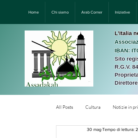
Home
Chi siamo
Arab Corner
Iniziative
L’Italia 
Associaz
IBAN: I
Sito reg
R.G.V. 8
Proprieta
Direttor
All Posts
Cultura
Notizie in p
30 mag
Tempo di lettura: 
Նորություններ/Notizie Armen