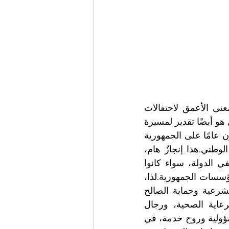
شعار "ثمانون عامًا على الجمهورية، ثمانون عامًا في خدمة الوطن" يُجسّد المعنى الأعمق لاحتفالات 
الثاني من يونيو حزيران : فهو ليس مجرد إحياء لذكرى تأسيس التاريخ الوطني، بل هو أيضًا تقدير لمسيرة 
جماعية بُنيت يومًا بعد يوم بفضل التزام النساء والرجال الذين خدموا الدولة.ثمانون عامًا على الجمهورية 
تعني ثمانين عامًا من الديمقراطية والحرية والحقوق والنمو المدني والتماسك الوطني.هذا إنجازٌ هام، 
تحقق بفضل العمل الدؤوب والكفؤ، الذي غالبًا ما يتسم بالسرية، لجميع موظفي الدولة، سواء كانوا 
يرتدون الزي الرسمي أو لا، والذين كرّسوا حياتهم المهنية - وغالبًا الشخصية - لمؤسسات الجمهورية.لذا، 
يُشيد هذا الشعار بمن كفلوا، في شتى قطاعات الدولة، استمرارية الأمن والشرعية وحماية الصالح 
العام: القوات المسلحة، وقوات الشرطة، والقضاء، والعاملون في مجال الرعاية الصحية، ورجال 
الإطفاء، والمعلمون، والموظفون العموميون، والمتطوعون، وكل من ساهم، بمسؤولية وروح خدمة، في 