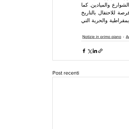
تقام الاحتفالات والمهرجانات في جميع أنحاء البلاد، وتُرفع الأعلام الإيطالية في الشوارع والميادين. كما 
يتم تنظيم العروض العسكرية والاحتفالات الرسمية في العاصمة روما. و هو فرصة للاحتفال بالتاريخ 
والثقافة الإيطالية، للتعبير عن الوحدة والانتماء للوطن. وهو يوم الاحتفال بقيم الديمقراطية والحرية التي 
Notizie in primo piano
A
Post recenti