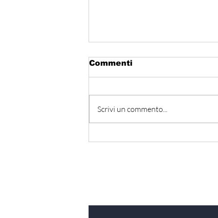
Commenti
Scrivi un commento...
Hormuz - Iran e Oman
verso l’accordo
ufficiale?
Iscriviti alla nostra Ne