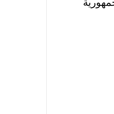
مهورية
Migrazione e Rifugiati
Sport
Filosofia
Mostre
Festivi
Relazioni Internazionali
Confl