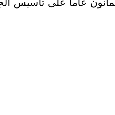
ثمانون عاما على تاسيس الج
Solidarietà
Archeologia
Musica
Cinema
Tr
tà
Eventi
Teatro
Lega Araba
Società
Dirit
itti e Pace
Gastronomia