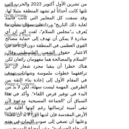
من تشرين الأول أكتوبر 2023 والحرب التي 
Società
تلتها كانت أحداثاً لم تشهد المنطقة مثيلا لها، 
Diritti Umani
وقد نسفت كل المعايير التي كانت قائمة 
لغاية ذلك التاريخ".وردا على سؤال بشأن ما 
Relazioni Internazionali
يُعرف بـ"مجلس السلام"، لفت الى ان أي 
Conflitti e Pace
مبادرة لا يمكن أن تهدف إلى حماية مصالح 
Gastronomia
القوى العظمى في المنطقة دون أن تأخذ في 
الاعتبار حقوق الشعب الفلسطيني.وقال: 
Femminismo e Parità di Genere
"السلام والمصالحة هما مفهومان رائعان لكن 
Scienza
هناك خطرا أن يبقيا مجرد شعار أن لم 
ترافقهما خطوات ملموسة وشهادات تهدف 
Letteratura
في المقام الأول إلى إعادة بناء الثقة بين 
Viaggi e Turismo
الطرفين. المهمة ليست سهلة، لكن لا بد من 
Libri
البدء في توفير فرص اللقاء". وأكد في هذا 
السياق أن "الجماعة المسيحية مدعوة لأن 
Architettura
تبقى أمينة لرسالتها رغم كونها أقلية في 
Bellezza e make up
الأرض المقدسة فإن لديها دوراً لا بد أن تلعبه، 
وعليها أن تصغي إلى صوت الإيمان في هذه 
Difesa e Sicurezza
المرحلة الحساسة". وعن أوضاع المسيحيين، 