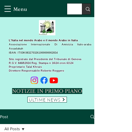
Menu
L’Italia nel mondo Arabo e il mondo Arabo in Italia
Associazione Internazionale Di Amicizia Italo-araba
Assadakah
IBAN: IT03K0832703261000000002834
Sito registrato dal Presidente del Tribunale di Genova
R.G.V. 8468\2024 Reg. Stampa n 16\24 cron.61\24 ​
Proprietario Talal Khrais
Direttore Responsabile Roberto Roggero
NOTIZIE IN PRIMO PIANO
ULTIME NEWS
Post
All Posts