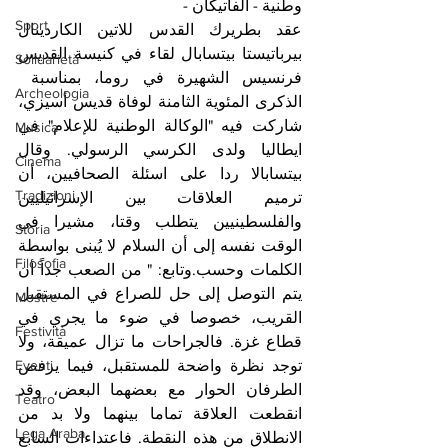
وطنية - الفاتيكان - 
Sport
عقد بطريرك القدس للاتين الكاردينال 
بيرباتيستا بيتسابال لقاء في كنيسة القديس 
Solidarietà
فرنسيس الشهيرة في روما، بمناسبة  
Archeologia
الذكرى المئوية الثامنة لوفاة قديس أسيزي، 
شاركت فيه "الوكالة الوطنية للإعلام" في 
Musica
ايطاليا ولدى الكرسي الرسولي. وقال 
Cinema
بيتسابالا ردا على اسئلة الصحافيين، أن 
Tradizioni
ترميم العلاقات بين الإسرائيليين 
والفلسطينيين يتطلب وقتا، مشيرا في 
Storia
الوقت نفسه إلى أن السلام لا يُبنى بواسطة 
Filosofia
الكلمات وحسب.وتابع: " من الصعب جداً أن 
يتم التوصل إلى حل للصراع في المستقبل 
Mostre
القريب، خصوصا في ضوء ما يجري في 
Festività
قطاع غزة. فالجراحات ما تزال عميقة، ولا 
Eventi
توجد نظرة واضحة للمستقبل، فيما يرفض 
الطرفان الحوار مع بعضهما البعض، وقد 
Teatro
انقطعت العلاقة تماما بينهما ولا بد من 
Lega Araba
الانطلاق من هذه النقطة. فاعتداءات السابع 