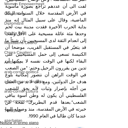
Women Empowerment
لفت الى أن عددهم تراجع بصورة مأسوية 
في الأرض المقدسة خلال السنوات ال35 
Geopolitica
الماضية، وقال على سبيل المثال إنه منذ 
Diplomazia
بداية الحرب الأخيرة فقدت مدينة بيت لحم 
Patrizia Boi
وحدها مئة عائلة مسيحية على الأقل.ولفت 
إلى انعدام الثقة لدى المسيحيين بأن شيئاً ما 
Maddalena Celano
قد يتغيّر في المستقبل القريب، موضحا أن 
Chiara Cavalieri
الكنيسة تسعى إلى حمل المسيحيين على 
البقاء لكنها في الوقت نفسه لا يمكنها أن 
Ambiente
تدين من يقررون الرحيل.وختم: "من الصعب 
arab-corner-politica
في الوقت الراهن أن نتصور إمكانية بلوغ 
arab-corner-economia
هدف حل الدولتين، ومع ذلك لا بد من العمل 
من أجله بإصرار وثبات لأنه يحق للشعب 
arab-corner-cultura
الفلسطيني أن يكون له وطن أسوة بباقي 
arab-corner-arte
الشعب".بعدها قدم البطريرك لمحة عن 
خبرته في الأرض المقدسة، منذ وصوله إليها 
TURISMO
عندما كان طالبا في العام 1990.
azerbaijan
Notizie in primo piano