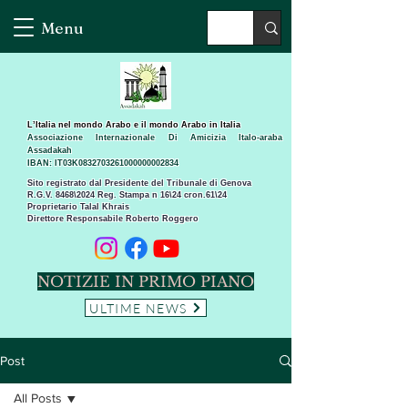
Menu
L’Italia nel mondo Arabo e il mondo Arabo in Italia
Associazione Internazionale Di Amicizia Italo-araba
Assadakah
IBAN: IT03K0832703261000000002834
Sito registrato dal Presidente del Tribunale di Genova
R.G.V. 8468\2024 Reg. Stampa n 16\24 cron.61\24 ​
Proprietario Talal Khrais
Direttore Responsabile Roberto Roggero
NOTIZIE IN PRIMO PIANO
ULTIME NEWS
Post
All Posts