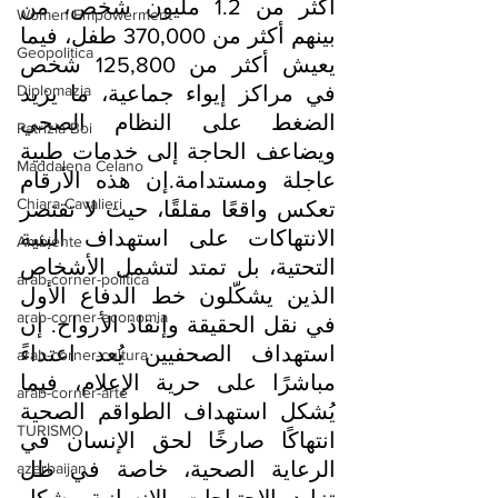
اكثر من 1.2 مليون شخص، من 
Women Empowerment
بينهم أكثر من 370,000 طفل، فيما 
Geopolitica
يعيش أكثر من 125,800 شخص 
Diplomazia
في مراكز إيواء جماعية، ما يزيد 
الضغط على النظام الصحي 
Patrizia Boi
ويضاعف الحاجة إلى خدمات طبية 
Maddalena Celano
عاجلة ومستدامة.إن هذه الأرقام 
Chiara Cavalieri
تعكس واقعًا مقلقًا، حيث لا تقتصر 
الانتهاكات على استهداف البنية 
Ambiente
التحتية، بل تمتد لتشمل الأشخاص 
arab-corner-politica
الذين يشكّلون خط الدفاع الأول 
arab-corner-economia
في نقل الحقيقة وإنقاذ الأرواح. إن 
استهداف الصحفيين يُعد اعتداءً 
arab-corner-cultura
مباشرًا على حرية الإعلام، فيما 
arab-corner-arte
يُشكل استهداف الطواقم الصحية 
TURISMO
انتهاكًا صارخًا لحق الإنسان في 
الرعاية الصحية، خاصة في ظل 
azerbaijan