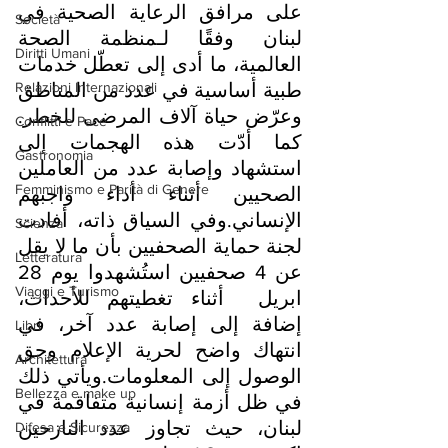
على مرافق الرعاية الصحية في 
Società
لبنان وفقًا لـمنظمة الصحة 
Diritti Umani
العالمية، ما أدى إلى تعطّل خدمات 
Relazioni Internazionali
طبية أساسية في عدد من المناطق 
وعرّض حياة آلاف المرضى للخطر. 
Conflitti e Pace
كما أدّت هذه الهجمات إلى 
Gastronomia
استشهاد وإصابة عدد من العاملين 
Femminismo e Parità di Genere
الصحيين أثناء أداء واجبهم 
الإنساني.وفي السياق ذاته، أفادت 
Scienza
لجنة حماية الصحفيين بأن ما لا يقل 
Letteratura
عن 4 صحفيين استُشهدوا يوم 28 
Viaggi e Turismo
ابريل  أثناء تغطيتهم للأحداث، 
إضافة إلى إصابة عدد آخر، في 
Libri
انتهاك واضح لحرية الإعلام وحق 
Architettura
الوصول إلى المعلومات.ويأتي ذلك 
Bellezza e make up
في ظل أزمة إنسانية متفاقمة في 
لبنان، حيث تجاوز عدد النازحين 
Difesa e Sicurezza