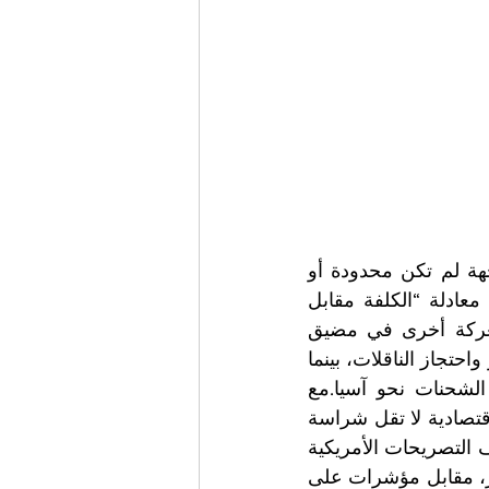
في الوقت نفسه، تُقدّر تكلفة الحرب بعشرات المليارات، ما يعكس أن المواجهة لم تكن محدودة أو 
“نظيفة” كما يُراد تصويرها. بل على العكس، يبدو أن إيران نجحت في فرض معادلة “الكلفة مقابل 
الكلفة”، مستهدفة نقاط الضعف الأمريكية الأكثر حساسية.اقتصاديًا، تتجلى معركة أخرى في مضيق 
هرمز، حيث تحاول الولايات المتحدة خنق الصادرات النفطية الإيرانية عبر الحصار واحتجاز الناقلات، بينما 
تلجأ طهران إلى استراتيجيات التفاف معقدة، كالتخزين العائم وإعادة توجيه الشحنات نحو آسيا.مع 
استمرارها في إغلاق مضيق هرمز وتأثيراته في الإقتصاد العالمي هذه الحرب الاقتصادية لا تقل شراسة 
عن المواجهة العسكرية، بل قد تكون أكثر تأثيرًا على المدى البعيد.سياسيًا، تكشف التصريحات الأمريكية 
عن توتر داخل المعسكر الغربي نفسه، مع انتقادات لحلف “الناتو” واتهامه بالعجز، مقابل مؤشرات على 