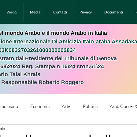
I Viaggi
Media
Contatti
Privacy
Documenti
nel mondo Arabo e il mondo Arabo in Italia
ione Internazionale Di Amicizia Italo-araba Assadak
T03K0832703261000000002834
istrato dal Presidente del Tribunale di Genova
468\2024 Reg. Stampa n 16\24 cron.61\24 ​
rio Talal Khrais
e Responsabile Roberto Roggero
rimo piano
Economia
Arte
Politica
Arab Corner/
min
e
Comunicati Stampa
Cronaca
Tecnologia
Relig