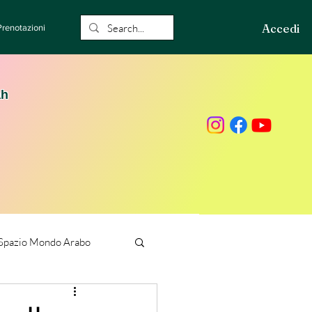
Accedi
Prenotazioni
ah
Spazio Mondo Arabo
ione