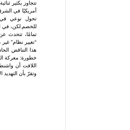
“تغيير نظام” غير 
خطورة: معركة ال
وتقرّ بأن التهديد ال