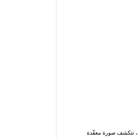
في خضمّ الضجيج الإعلامي المتصاعد حول المواجهة بين الولايات المتحدة وإيران، تتكشف صورة معقّدة 