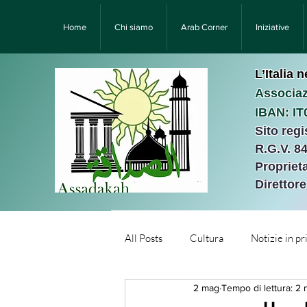
Home
Chi siamo
Arab Corner
Iniziative
L’Italia 
Associaz
IBAN: I
Sito reg
R.G.V. 8
Proprieta
Direttor
All Posts
Cultura
Notizie in p
2 mag
Tempo di lettura: 2 
Նորություններ/Notizie Armen