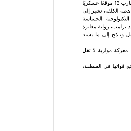
تتجاوز بكثير ثنائية “نصر” و”هزيمة”. فالتقارير التي تحدثت عن ضرب إيران لما يقارب 16 موقعًا عسكريًا 
أمريكيًا في الشرق الأوسط، وما تبعها من أضرار طالت أنظمة رادار واتصالات باهظة الكلفة، تشير إلى 
تحول نوعي في طبيعة الردع الإيراني، من الدفاع إلى استهداف البنية التكنولوجية الحساسة 
للخصم.لكن، في المقابل، تطرح التصريحات الأمريكية، وعلى رأسها خطاب دونالد ترامب، رواية مغايرة 
تمامًا، تتحدث عن “شلّ القدرات الإيرانية”، وتحييد معظم منشآت الصواريخ، بل وتلمّح إلى ما يشبه 
‏هذا التناقض الحاد بين الروايتين لا يعكس فقط حربًا عسكرية، بل يكشف عن معركة موازية لا تقل 
‏اللافت أن واشنطن، رغم تأكيدها انتهاء الأعمال القتالية، تستمر في إعادة تموضع قواتها في المنطقة، 