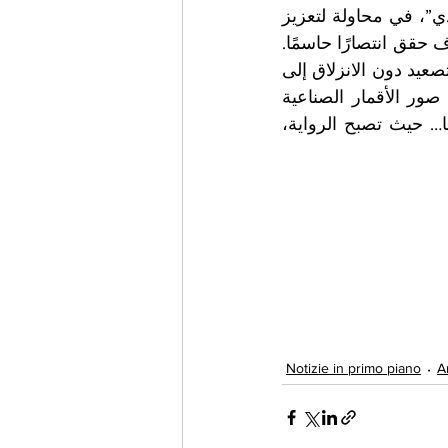
حذر دولي. في المقابل، يركّز الخطاب الإيراني على “الصمود” و”الجهاد الاقتصادي”، في محاولة لتعزيز 
الجبهة الداخلية وتحويل الضغط إلى عنصر تعبئة.في المحصلة، لا يبدو أن أي طرف حقق انتصارًا حاسمًا. 
ما نشهده هو توازن هشّ، تُدار فيه المواجهة ضمن حدود متوازنة، حيث يُسمح بالتصعيد دون الانزلاق إلى 
حرب شاملة. وبين صواريخ تُطلق وتصريحات تُعلن، تبقى الحقيقة موزعة بين صور الأقمار الصناعية 
وخطابات السياسيين.إنها حرب لا تُحسم في الميدان فقط، بل في العقول أيضًا… حيث تصبح الرواية، 
Notizie in primo piano
A