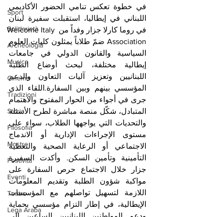
في خطوة تعكس تنامي الحضور الأكاديمي 
Sport
اللبناني في إيطاليا، استقبلت سفيرة لبنان 
Solidarietà
في روما كارلا جزار وفداً من Welcome Italy 
Association ضمّ طلاباً يمثلون كليات العلوم 
Archeologia
السياسية والقانون الدولي في جامعات 
Musica
إيطالية مختلفة، لبحث أوضاع الطلبة 
اللبنانيين وتعزيز آليات التعاون والدعم 
Cinema
المؤسسي بينهم وبين السفارة.اللقاء الذي 
Tradizioni
جرى في أجواء من الحوار المفتوح والاهتمام 
Storia
المتبادل، شكّل منصة مباشرة لطرح الأسئلة 
والتحديات التي يواجهها الطلاب، سواء على 
Filosofia
مستوى الإجراءات الإدارية أو الاندماج 
Mostre
الاجتماعي أو الرعاية الصحية والتغطية 
التأمينية وتأمين السكن. وأكدت السفيرة 
Festività
جزار خلال الاجتماع حرص السفارة على 
Eventi
مواكبة شؤون الطلبة وتقديم المعلومات 
اللازمة لتسهيل تواصلهم مع المؤسسات 
Teatro
الإيطالية، في إطار التزام مؤسسي بحماية 
Lega Araba
ودعم المواطنين اللبنانيين الساعين إلى 