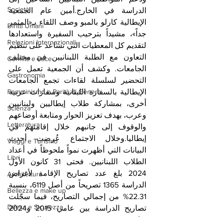
Società
الدراسة في الخارج.أمين عام الجمعية 
الإيطالية كارلو بالمبو وصف اللقاء بـ«المثمر 
Diritti Umani
جداً»، مشيداً بترحيب السفيرة واستعدادها 
Relazioni Internazionali
لتقديم كل المعطيات التي تساعد على تنظيم 
التعاون مع الطلبة اللبنانيين في مختلف 
Conflitti e Pace
الجامعات. وكشف أن الجمعية تعمل على 
Gastronomia
التحضير لسلسلة لقاءات تجمع الجامعات 
Femminismo e Parità di Genere
الإيطالية بالسفارة اللبنانية وسفارات عربية 
أخرى، بمشاركة طلاب إيطاليين ولبنانيين 
Scienza
وعرب، بهدف تعزيز الحوار ومتابعة أوضاعهم 
Letteratura
والوقوف إلى جانبهم خلال إقامتهم في 
إيطاليا.وخلال الاجتماع عُرضت أحدث 
Viaggi e Turismo
البيانات التي أظهرت نمواً ملحوظاً في أعداد 
Libri
الطلاب اللبنانيين. فحتى 31 كانون الأول 
2024 بلغ عدد تصاريح الإقامة لأغراض 
Architettura
الدراسة 1365 تصريحاً من أصل 6119، بنسبة 
Bellezza e make up
22.31% من إجمالي التصاريح، فيما سجّلت 
Difesa e Sicurezza
تصاريح الدراسة بين عامي 2015 و2024 