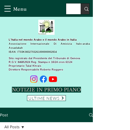
Menu
L’Italia nel mondo Arabo e il mondo Arabo in Italia
Associazione Internazionale Di Amicizia Italo-araba
Assadakah
IBAN: IT03K0832703261000000002834
Sito registrato dal Presidente del Tribunale di Genova
R.G.V. 8468\2024 Reg. Stampa n 16\24 cron.61\24 ​
Proprietario Talal Khrais
Direttore Responsabile Roberto Roggero
NOTIZIE IN PRIMO PIANO
ULTIME NEWS
Post
All Posts