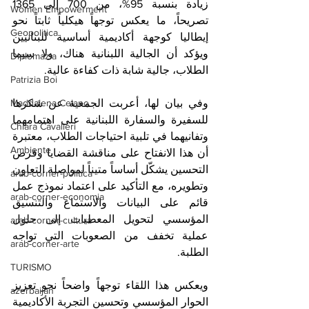
زيادة بنسبة 95%، من 700 إلى 1365 
Women Empowerment
تصريحاً، ما يعكس توجهاً هيكلياً ثابتاً نحو 
Geopolitica
إيطاليا كوجهة أكاديمية أساسية للبنانيين 
ويؤكد أن الجالية اللبنانية هناك، ولا سيما 
Diplomazia
الطلاب، جالية شابة ذات كفاءة عالية.
Patrizia Boi
Maddalena Celano
وفي بيان لها، أعربت الجمعية عن شكرها 
للسفيرة والسفارة اللبنانية على اهتمامهما 
Chiara Cavalieri
وتفانيهما في تلبية احتياجات الطلاب، معتبرة 
Ambiente
أن هذا الانفتاح على مناقشة القضايا وفرص 
التحسين يشكّل أساساً متيناً لمواصلة التعاون 
arab-corner-politica
وتطويره، مع التأكيد على اعتماد نموذج عمل 
arab-corner-economia
قائم على البيانات والاستماع والتنسيق 
المؤسسي لتحويل المعطيات إلى حلول 
arab-corner-cultura
عملية تخفف من الصعوبات التي تواجه 
arab-corner-arte
الطلبة.
TURISMO
ويعكس هذا اللقاء توجهاً واضحاً نحو تعزيز 
azerbaijan
الحوار المؤسسي وتحسين التجربة الأكاديمية 