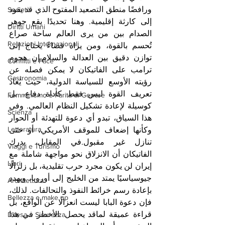
ورافضًا منطق التصعيد المفتوح الذي قد يقود 
Società
إلى كارثة إقليمية. وهنا تحديدًا يقع جوهر 
Diritti Umani
الصدام بين من يرى العالم ساحة صراع 
Relazioni Internazionali
تُحسم بالقوة، ومن يراه فضاءً يحتاج إلى 
توازن دقيق بين العدالة والسلام.إن هجوم 
Conflitti e Pace
ترامب على الفاتيكان لا يمكن فصله عن 
Gastronomia
رؤيته الأوسع للسياسة الدولية، حيث يُعاد 
تعريف القوة ليس فقط كأداة دفاع، بل 
Femminismo e Parità di Genere
كوسيلة لإعادة تشكيل النظام العالمي. وفي 
Scienza
هذا السياق، تبدو أي دعوة للتهدئة أو الحوار 
Letteratura
وكأنها إضعاف للموقف الأمريكي، أو حتى 
تنازل غير مقبول.في المقابل، يدرك 
Viaggi e Turismo
الفاتيكان أن الانزلاق نحو مواجهة شاملة مع 
Libri
إيران لن يكون مجرد حرب تقليدية، بل زلزالًا 
جيوسياسيًا يمتد من الخليج إلى أوروبا، ويهدد 
Architettura
بإعادة رسم خرائط النفوذ والتحالفات. لذلك، 
Bellezza e make up
فإن دعوة البابا ليست انعزالًا عن الواقع، بل 
قراءة عميقة لماقد يحصل .الأخطر في هذا 
Difesa e Sicurezza