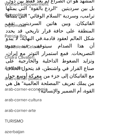
المشهد هو أن الصراع لم يعد فقط بين دول، 
Women Empowerment
بل بين سرديتين  “الردع بالقوة” التي يمثلها 
Geopolitica
ترامب، وسردية “السلام الوقائي” التي يتبناها 
الفاتيكان. وبين هاتين السرديتين، تقف 
Diplomazia
المنطقة على حافة قرار تاريخي قد يحدد 
Patrizia Boi
شكل العالم لعقود قادمة.في النهاية، لا يبدو 
أن هذا الصدام سيتوقف عند حدود 
Maddalena Celano
التصريحات. فمع استمرار التوتر مع إيران، 
Chiara Cavalieri
وتزايد الضغوط الداخلية والخارجية على 
Ambiente
صناع القرار في واشنطن، قد يتحول الخلاف 
مع الفاتيكان إلى جزء من معركة أوسع حول 
arab-corner-politica
من يملك تعريف “المصلحة العالمية” هل هي 
arab-corner-economia
القوة، أم الضمير والإنسانية؟
arab-corner-cultura
arab-corner-arte
TURISMO
azerbaijan