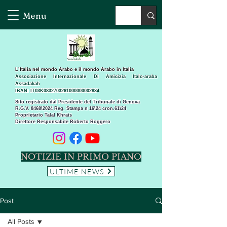
Menu
L’Italia nel mondo Arabo e il mondo Arabo in Italia
Associazione Internazionale Di Amicizia Italo-araba
Assadakah
IBAN: IT03K0832703261000000002834
Sito registrato dal Presidente del Tribunale di Genova
R.G.V. 8468\2024 Reg. Stampa n 16\24 cron.61\24 ​
Proprietario Talal Khrais
Direttore Responsabile Roberto Roggero
NOTIZIE IN PRIMO PIANO
ULTIME NEWS
Post
All Posts