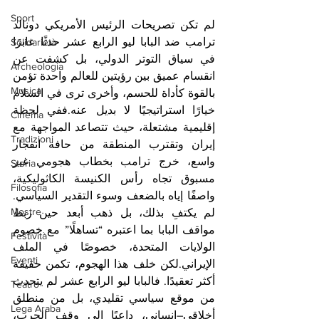
Sport
‏لم تكن تصريحات الرئيس الأمريكي دونالد 
ترامب ضد البابا ليو الرابع عشر حدثًا عابرًا 
Solidarietà
في سياق التوتر الدولي، بل كشفت عن 
Archeologia
انقسام عميق بين رؤيتين للعالم واحدة تؤمن 
Musica
بالقوة كأداة للحسم، وأخرى ترى في السلام 
خيارًا استراتيجيًا لا بديل عنه.ففي لحظة 
Cinema
إقليمية مشتعلة، حيث تتصاعد المواجهة مع 
Tradizioni
إيران وتقترب المنطقة من حافة انفجار 
واسع، خرج ترامب بخطاب هجومي غير 
Storia
مسبوق تجاه رأس الكنيسة الكاثوليكية، 
Filosofia
واصفًا إياه بالضعف وسوء التقدير السياسي. 
Mostre
لم يكتفِ بذلك، بل ذهب أبعد حين ربط 
مواقف البابا بما اعتبره “تساهلًا” مع خصوم 
Festività
الولايات المتحدة، خصوصًا في الملف 
Eventi
الإيراني.لكن خلف هذا الهجوم، تكمن حقيقة 
أكثر تعقيدًا. فالبابا ليو الرابع عشر لم يتحدث 
Teatro
من موقع سياسي تقليدي، بل من منطلق 
Lega Araba
أخلاقي–إنساني، داعيًا إلى وقف الحرب، 