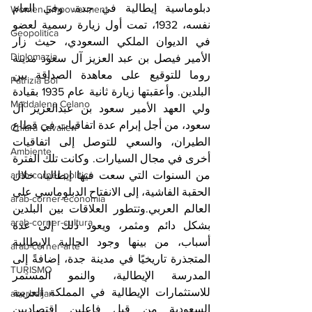
دبلوماسية إيطالية في جدة. وفي العام 
Women Empowerment
نفسه، 1932، تمت أول زيارة رسمية لعضو 
Geopolitica
في الديوان الملكي السعودي، حيث زار 
Diplomazia
الأمير فيصل بن عبد العزيز آل سعود مدينة 
روما للتوقيع على معاهدة الصداقة بين 
Patrizia Boi
البلدين. وأعقبتها زيارة ثانية عام 1935 بقيادة 
Maddalena Celano
ولي العهد الأمير سعود بن عبدالعزيز آل 
سعود، من أجل إبرام عدة اتفاقيات في قطاع 
Chiara Cavalieri
الطيران، والسعي للتوصل إلى اتفاقيات 
Ambiente
أخرى في مجال السيارات. وكانت تلك الفترة 
arab-corner-politica
من السنوات التي سعت فيها إيطاليا، خلال 
الحقبة الفاشية، إلى الانفتاح الدبلوماسي على 
arab-corner-economia
العالم العربي.وتتطور العلاقات بين البلدين 
arab-corner-cultura
بشكل دائم ومثمر، ويعود ذلك إلى عدة 
أسباب، من بينها وجود الجالية الإيطالية 
arab-corner-arte
المتجذرة تاريخيًا في مدينة جدة، إضافةً إلى 
TURISMO
المدرسة الإيطالية، والنمو المستمر 
للاستثمارات الإيطالية في المملكة العربية 
azerbaijan
السعودية من قبل فاعلين اقتصاديين 