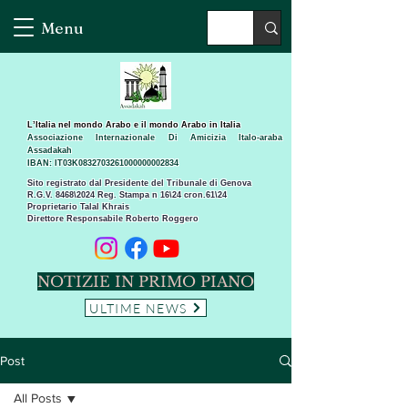
Menu
L’Italia nel mondo Arabo e il mondo Arabo in Italia
Associazione Internazionale Di Amicizia Italo-araba
Assadakah
IBAN: IT03K0832703261000000002834
Sito registrato dal Presidente del Tribunale di Genova
R.G.V. 8468\2024 Reg. Stampa n 16\24 cron.61\24 ​
Proprietario Talal Khrais
Direttore Responsabile Roberto Roggero
NOTIZIE IN PRIMO PIANO
ULTIME NEWS
Post
All Posts