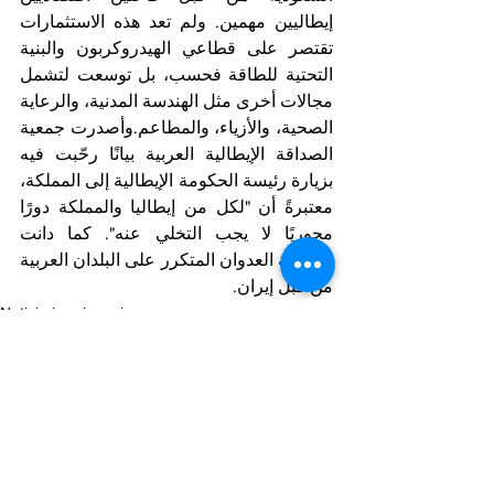
إيطاليين مهمين. ولم تعد هذه الاستثمارات 
تقتصر على قطاعي الهيدروكربون والبنية 
التحتية للطاقة فحسب، بل توسعت لتشمل 
مجالات أخرى مثل الهندسة المدنية، والرعاية 
الصحية، والأزياء، والمطاعم.وأصدرت جمعية 
الصداقة الإيطالية العربية بيانًا رحّبت فيه 
بزيارة رئيسة الحكومة الإيطالية إلى المملكة، 
معتبرةً أن "لكل من إيطاليا والمملكة دورًا 
محوريًا لا يجب التخلي عنه". كما دانت 
الجمعية العدوان المتكرر على البلدان العربية 
من قبل إيران.
Notizie in primo piano
Arab Corner/Spazio Mondo Arabo
Mostra tutti
Post recenti