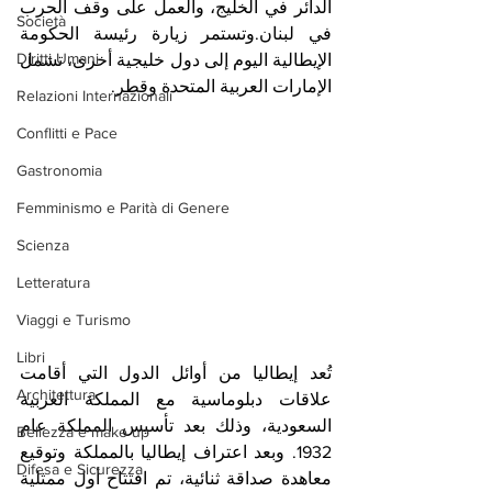
الدائر في الخليج، والعمل على وقف الحرب 
Società
في لبنان.وتستمر زيارة رئيسة الحكومة 
Diritti Umani
الإيطالية اليوم إلى دول خليجية أخرى، تشمل 
الإمارات العربية المتحدة وقطر.
Relazioni Internazionali
Conflitti e Pace
Gastronomia
Femminismo e Parità di Genere
Scienza
Letteratura
Viaggi e Turismo
Libri
تُعد إيطاليا من أوائل الدول التي أقامت 
Architettura
علاقات دبلوماسية مع المملكة العربية 
السعودية، وذلك بعد تأسيس المملكة عام 
Bellezza e make up
1932. وبعد اعتراف إيطاليا بالمملكة وتوقيع 
Difesa e Sicurezza
معاهدة صداقة ثنائية، تم افتتاح أول ممثلية 