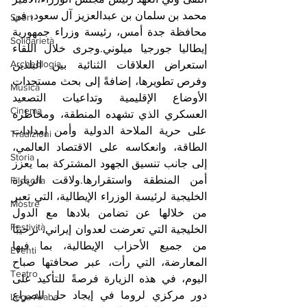
محمد بن سلمان بن عبدالعزيز آل سعود، في 
Sport
محافظة جدة أمس، رئيسة وزراء جمهورية 
Solidarietà
إيطاليا جورجيا ميلوني.وجرى خلال اللقاء 
Archeologia
استعراض العلاقات الثنائية بين البلدين 
وفرص تطويرها، إضافةً إلى بحث مستجدات 
Musica
الأوضاع الإقليمية وتداعيات التصعيد 
Cinema
العسكري الذي تشهده المنطقة، ومخاطره 
على حرية الملاحة الدولية وأمن إمدادات 
Tradizioni
الطاقة، وانعكاسه على الاقتصاد العالمي، 
Storia
إلى جانب تنسيق الجهود المشتركة بما يعزز 
أمن المنطقة واستقرارها.ولاقت الزيارة 
Filosofia
الخليجية لرئيسة الوزراء الإيطالية، التي تعبر 
Mostre
من خلالها عن تضامن بلادها مع الدول 
Festività
الخليجية التي تعرضت لعدوان إيراني، ترحيبًا 
من جميع الأحزاب الإيطالية، بما فيها 
Eventi
المعارضة، التي رأت، عبر صحافتها صباح 
Teatro
اليوم، في هذه الزيارة فرصةً للتأكيد على 
دور مركزي لروما في إيجاد حل للصراع 
Lega Araba