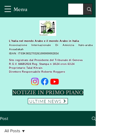
Menu
L’Italia nel mondo Arabo e il mondo Arabo in Italia
Associazione Internazionale Di Amicizia Italo-araba
Assadakah
IBAN: IT03K0832703261000000002834
Sito registrato dal Presidente del Tribunale di Genova
R.G.V. 8468\2024 Reg. Stampa n 16\24 cron.61\24 ​
Proprietario Talal Khrais
Direttore Responsabile Roberto Roggero
NOTIZIE IN PRIMO PIANO
ULTIME NEWS
Post
All Posts