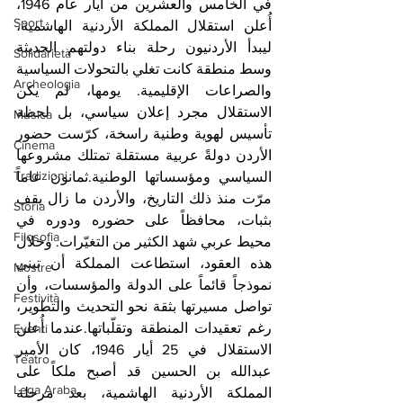
في الخامس والعشرين من أيار عام 1946، 
Sport
أُعلن استقلال المملكة الأردنية الهاشمية، 
ليبدأ الأردنيون رحلة بناء دولتهم الحديثة 
Solidarietà
وسط منطقة كانت تغلي بالتحولات السياسية 
Archeologia
والصراعات الإقليمية. يومها، لم يكن 
الاستقلال مجرد إعلان سياسي، بل لحظة 
Musica
تأسيس لهوية وطنية راسخة، كرّست حضور 
Cinema
الأردن دولةً عربية مستقلة تمتلك مشروعها 
Tradizioni
السياسي ومؤسساتها الوطنية.ثمانون عاماً 
مرّت منذ ذلك التاريخ، والأردن ما زال يقف 
Storia
بثبات، محافظاً على حضوره ودوره في 
Filosofia
محيط عربي شهد الكثير من التغيّرات. وخلال 
هذه العقود، استطاعت المملكة أن تبني 
Mostre
نموذجاً قائماً على الدولة والمؤسسات، وأن 
Festività
تواصل مسيرتها بثقة نحو التحديث والتطوير، 
رغم تعقيدات المنطقة وتقلّباتها.عندما أُعلن 
Eventi
الاستقلال في 25 أيار 1946، كان الأمير 
Teatro
عبدالله بن الحسين قد أصبح ملكاً على 
Lega Araba
المملكة الأردنية الهاشمية، بعد مرحلة 