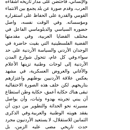
والإنساني، فاحتضن على مدار تاريخه أشقاءه 
العرب، وقدم صورة عن بلد يجمع بين الانتماء 
القومي والقدرة على الحفاظ على استقراره 
ومؤسساته. وفي الوقت نفسه، واصل 
حضوره السياسي والدبلوماسي الفاعل في 
مختلف القضايا العربية، وفي مقدمتها 
القضية الفلسطينية التي بقيت حاضرة في 
الوجدان الأردني والسياسة الأردنية على حد 
سواء.وفي كل عام، تتحول شوارع المدن 
الأردنية إلى لوحات وطنية تزينها الأعلام 
والأغاني والعروض العسكرية، في مشهد 
يعكس علاقة الأردنيين بوطنهم واعتزازهم 
بتاريخهم. لكن خلف هذه الصورة الاحتفالية 
تبقى هناك حكاية أعمق، حكاية وطن استطاع 
أن يبني تجربته بهدوء وثبات، وأن يواصل 
مسيرته نحو الحداثة والتطوير من دون أن 
يفقد هويته الوطنية والعربية.وفي الذكرى 
الثمانين للاستقلال، لا يستعيد الأردنيون مجرد 
حدث تاريخي مضى عليه الزمن، بل 