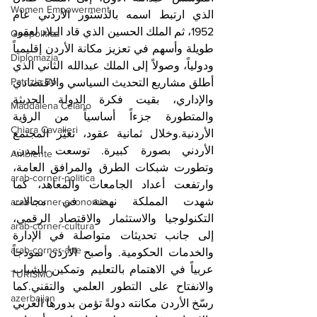
Women Empowerment
الذي ارتبط اسمه بالدستور الأردني عام 
1952، ثم الملك الحسين الذي قاد البلاد لعقود 
Geopolitica
طويلة وأسهم في تعزيز مكانة الأردن إقليمياً 
Diplomazia
ودولياً، وصولاً إلى الملك عبدالله الثاني الذي 
Patrizia Boi
أطلق مشاريع التحديث السياسي والاقتصادي 
والإداري، بقيت فكرة الدولة الحديثة 
Maddalena Celano
والمتطورة جزءاً أساسياً من الرؤية 
Chiara Cavalieri
الأردنية.وخلال ثمانية عقود، تغيّر المجتمع 
الأردني بصورة كبيرة. توسعت المدن، 
Ambiente
وتطورت شبكات الطرق والمرافق العامة، 
arab-corner-politica
وارتفعت أعداد الجامعات والمعاهد، كما 
شهدت المملكة نهضة في مجالات 
arab-corner-economia
التكنولوجيا والاستثمار والاقتصاد الرقمي، 
arab-corner-cultura
إلى جانب تحديثات متواصلة في الإدارة 
arab-corner-arte
والخدمات الحكومية. وأصبح الأردن نموذجاً 
عربياً في الاهتمام بالتعليم وتمكين الشباب 
TURISMO
والانفتاح على التطور العلمي والتقني.كما 
azerbaijan
رسّخ الأردن مكانته دولةً تؤمن بدورها العربي 