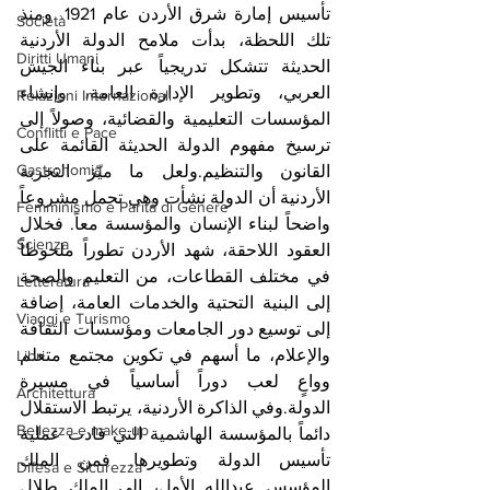
تأسيس إمارة شرق الأردن عام 1921. ومنذ 
Società
تلك اللحظة، بدأت ملامح الدولة الأردنية 
Diritti Umani
الحديثة تتشكل تدريجياً عبر بناء الجيش 
العربي، وتطوير الإدارة العامة، وإنشاء 
Relazioni Internazionali
المؤسسات التعليمية والقضائية، وصولاً إلى 
Conflitti e Pace
ترسيخ مفهوم الدولة الحديثة القائمة على 
Gastronomia
القانون والتنظيم.ولعل ما ميّز التجربة 
الأردنية أن الدولة نشأت وهي تحمل مشروعاً 
Femminismo e Parità di Genere
واضحاً لبناء الإنسان والمؤسسة معاً. فخلال 
Scienza
العقود اللاحقة، شهد الأردن تطوراً ملحوظاً 
في مختلف القطاعات، من التعليم والصحة 
Letteratura
إلى البنية التحتية والخدمات العامة، إضافة 
Viaggi e Turismo
إلى توسيع دور الجامعات ومؤسسات الثقافة 
والإعلام، ما أسهم في تكوين مجتمع متعلم 
Libri
وواعٍ لعب دوراً أساسياً في مسيرة 
Architettura
الدولة.وفي الذاكرة الأردنية، يرتبط الاستقلال 
Bellezza e make up
دائماً بالمؤسسة الهاشمية التي قادت عملية 
تأسيس الدولة وتطويرها. فمن الملك 
Difesa e Sicurezza
المؤسس عبدالله الأول، إلى الملك طلال 