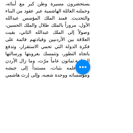
يستحضرون مسيرة وطن كبر مع أبنائه، 
وحملته العائلة الهاشمية عبر عقود من البناء 
والتحديث. فمنذ الملك المؤسس عبدالله 
الأول، مروراً بالملك طلال والملك الحسين، 
وصولاً إلى الملك عبدالله الثاني، بقيت 
العلاقة بين الأردنيين وقيادتهم قائمة على 
فكرة الدولة التي تحمي الاستقرار، وتدفع 
باتجاه التطور، وتتمسك بعروبتها ورسالتها 
الوطنية.ثمانون عاماً مرّت، وما زال الأردن 
يرفع علمه بثبات، مستنداً إلى جيشه 
ومؤسساته ووحدة شعبه، وإلى إرث هاشمي 
ارتبط في الوجدان الأردني بمعاني الوفاء 
والاستمرار. وفي وطنٍ عرف كيف يحوّل 
التحديات إلى فرص، تبدو ذكرى الاستقلال 
اليوم احتفالاً بمسيرة بناء متواصلة، ورسالة 
بأن الأوطان العظيمة لا تُقاس فقط بعمر 
السنوات، بل بما تتركه من أثرٍ في تاريخ 
شعوبها ومستقبل أجيالها.
Notizie in primo piano