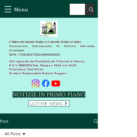
Menu
L’Italia nel mondo Arabo e il mondo Arabo in Italia
Associazione Internazionale Di Amicizia Italo-araba
Assadakah
IBAN: IT03K0832703261000000002834
Sito registrato dal Presidente del Tribunale di Genova
R.G.V. 8468\2024 Reg. Stampa n 16\24 cron.61\24 ​
Proprietario Talal Khrais
Direttore Responsabile Roberto Roggero
NOTIZIE IN PRIMO PIANO
ULTIME NEWS
Post
All Posts