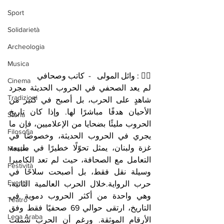
Sport
Solidarietà
Archeologia
Musica
✍🏻 : وائل المولى   -  كاتب وصحافي 
Cinema
لم يعد الصحفي في الحروب الحديثة مجرد 
Tradizioni
شاهدٍ على الحرب، بل أصبح في كثير من 
الأحيان هدفًا مباشرًا لها. وإذا كان تاريخ 
Storia
الحروب مليئًا بضحايا من الإعلاميين، فإن ما 
Filosofia
يجري في الحروب الحديثة، وخصوصًا في 
غزة ولبنان، يمثل تحوّلًا خطيرًا في طبيعة 
Mostre
التعامل مع الصحافة، حيث لم تعد الكاميرا 
Festività
وسيلة نقل فقط، بل أصبحت سلاحًا في 
Eventi
حرب الرواية.خلال الحرب العالمية الثانية، 
وهي واحدة من أكثر الحروب دموية في 
Teatro
التاريخ، ارتقى حوالي 69 صحفيًا فقط وفق 
Lega Araba
الأرقام الموثقة. ورغم أن الحرب شملت 