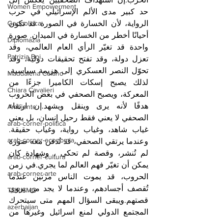
Women Empowerment
حد كبير مدى الألم الإسرائيلي في حرب 
Geopolitica
الرواية، لأن الخسارة في الصورة قد تكون 
أحيانًا أخطر من الخسارة في الميدان. صورة 
Diplomazia
واحدة قد تغيّر الرأي العام العالمي، وقد 
Patrizia Boi
تعزل دولة، وقد تفتح تحقيقات دولية، وقد 
تحوّل النصر العسكري إلى هزيمة سياسية. 
Maddalena Celano
لذلك يصبح إسكات الكاميرا جزءًا من 
Chiara Cavalieri
المعركة، ويصبح الصحفي في بعض الحروب 
هدفًا لأنه يرى وينقل ويشهد.إن ارتقاء 
Ambiente
الصحفي لا يعني فقط رحيل إنسان، بل يعني 
arab-corner-politica
غياب شاهد، وغياب رواية، وغياب حقيقة. 
arab-corner-economia
وعندما يرتقي الصحفي، قد تُدفن معه صورة 
لم تُنشر، وقصة لم تحكى ، وشهادة كان 
arab-corner-cultura
يمكن أن تغيّر فهم العالم لما يجري.في زمن 
arab-corner-arte
الحروب، قد يموت الناس مرتين عندما 
تُقصف أجسادهم، وعندما لا يجد من يروي 
TURISMO
قصتهم.ويبقى السؤال المهم متى سيتحرك 
azerbaijan
المجتمع الدولي لمنع اسرائيل وغيرها من 