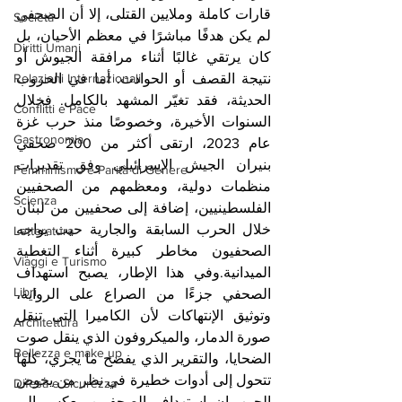
قارات كاملة وملايين القتلى، إلا أن الصحفي 
Società
لم يكن هدفًا مباشرًا في معظم الأحيان، بل 
Diritti Umani
كان يرتقي غالبًا أثناء مرافقة الجيوش أو 
Relazioni Internazionali
نتيجة القصف أو الحوادث. أما في الحروب 
الحديثة، فقد تغيّر المشهد بالكامل. فخلال 
Conflitti e Pace
السنوات الأخيرة، وخصوصًا منذ حرب غزة 
Gastronomia
عام 2023، ارتقى أكثر من 200 صحفي 
بنيران الجيش الإسرائيلي وفق تقديرات 
Femminismo e Parità di Genere
منظمات دولية، ومعظمهم من الصحفيين 
Scienza
الفلسطينيين، إضافة إلى صحفيين من لبنان 
خلال الحرب السابقة والجارية حيث يواجه 
Letteratura
الصحفيون مخاطر كبيرة أثناء التغطية 
Viaggi e Turismo
الميدانية.وفي هذا الإطار، يصبح استهداف 
Libri
الصحفي جزءًا من الصراع على الرواية، 
وتوثيق الإنتهاكات لأن الكاميرا التي تنقل 
Architettura
صورة الدمار، والميكروفون الذي ينقل صوت 
Bellezza e make up
الضحايا، والتقرير الذي يفضح ما يجري، كلها 
تتحول إلى أدوات خطيرة في نظر من يخوض 
Difesa e Sicurezza
الحرب.إن استهداف الصحفيين يعكس إلى 