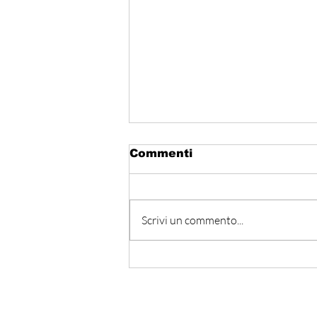
Commenti
Scrivi un commento...
Hormuz - Iran e Oman
verso l’accordo
ufficiale?