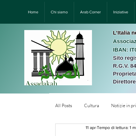
Home
Chi siamo
Arab Corner
Iniziative
L’Italia 
Associaz
IBAN: I
Sito reg
R.G.V. 8
Proprieta
Direttor
All Posts
Cultura
Notizie in p
11 apr
Tempo di lettura: 1 m
Նորություններ/Notizie Armen