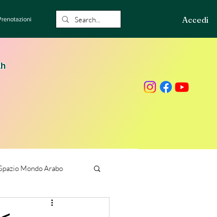
Accedi
Prenotazioni
ah
Spazio Mondo Arabo
ione