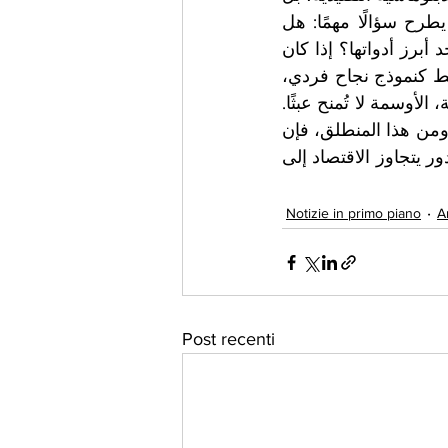
على شبكات المصالح والاستثمارات المتشابكة.الأهم من ذلك، أن هذا التكريم يطرح سؤالًا مهمًا: هل 
نحن أمام تحول حقيقي في مفهوم "القوة الناعمة"، حيث يصبح رجال الأعمال أحد أبرز أدواتها؟ إذا كان 
الجواب نعم، فإن تجربة نجيب ساويرس تقدم نموذجًا يستحق الدراسة، ليس فقط كنموذج نجاح فردي، 
بل كحالة تعكس كيف يمكن للفرد أن يصبح لاعبًا في معادلة دولية أكبر.في النهاية، الأوسمة لا تُمنح عبثًا. 
إنها تُمنح حين ترى دولة ما في شخصٍ ما امتدادًا لمصالحها وقيمها خارج حدودها. ومن هذا المنطلق، فإن 
وسام نجمة إيطاليا على صدر نجيب ساويرس هو أكثر من تكريم… إنه اعتراف بدور يتجاوز الاقتصاد إلى 
Notizie in primo piano
A
Post recenti