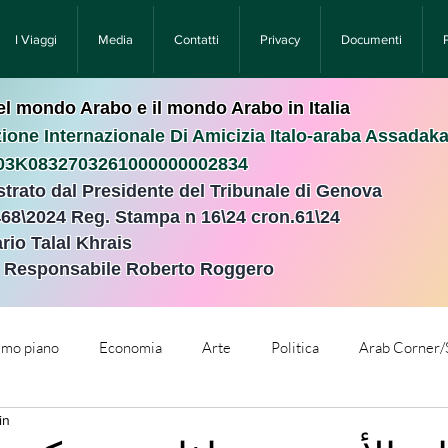
I Viaggi
Media
Contatti
Privacy
Documenti
nel mondo Arabo e il mondo Arabo in Italia
ione Internazionale Di Amicizia Italo-araba Assadak
T03K0832703261000000002834
istrato dal Presidente del Tribunale di Genova
468\2024 Reg. Stampa n 16\24 cron.61\24 ​
rio Talal Khrais
e Responsabile Roberto Roggero
rimo piano
Economia
Arte
Politica
Arab Corner/
in
e
Comunicati Stampa
Cronaca
Tecnologia
Relig