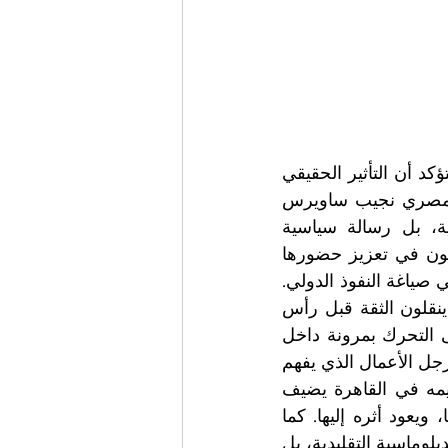
في عالم تُقاس فيه العلاقات الدولية بالأرقام والاتفاقيات، تأتي بعض اللحظات لتؤكد أن التأثير الحقيقي 
لا يُختصر في البيانات الرسمية، بل يُجسد في أشخاص. تكريم رجل الأعمال المصري نجيب ساويرس 
بمنحه وسام نجمة إيطاليا برتبة "الضابط الأكبر" ليس مجرد لفتة بروتوكولية، بل رسالة سياسية 
واقتصادية تحمل دلالات أعمق بكثير.هذا الوسام، الذي تمنحه إيطاليا لمن يسهمون في تعزيز حضورها 
وعلاقاتها عالميًا، يكشف عن إدراك متزايد لدور القطاع الخاص كفاعل رئيسي في صياغة النفوذ الدولي. 
لم يعد رجال الأعمال مجرد مستثمرين، بل أصبحوا جسورًا حقيقية بين الدول، ينقلون الثقة قبل رأس 
المال.في حالة ساويرس، لا يتعلق الأمر بحجم استثماراته فقط، بل بقدرته على التحرك بمرونة داخل 
شبكة معقدة من العلاقات الاقتصادية والسياسية. لقد نجح في أن يكون نموذجًا لرجل الأعمال الذي يفهم 
قواعد اللعبة العالمية، ويجيد استخدامها لصالح بلده وشركائه في آن واحد.تكريمه في القاهرة يضيف 
بُعدًا رمزيًا مهمًا؛ فهو اعتراف من داخل مصر بقيمة دور يُمارس خارج حدودها، ويعود أثره إليها. كما 
يعكس متانة العلاقات المصرية الإيطالية، التي لم تعد تعتمد فقط على القنوات الدبلوماسية التقليدية، بل 