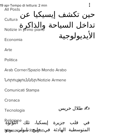
19 apr
Tempo di lettura: 2 min
All Posts
حين تكشف إيسيكيا عن
Cultura
تداخل السياحة والذاكرة
Notizie in primo piano
الأيديولوجية
Economia
Arte
Politica
Arab Corner/Spazio Mondo Arabo
Նորություններ/Notizie Armene
Comunicati Stampa
Cronaca
✍️ طلال خريس 
Tecnologia
Religione
في قلب جزيرة إيسكيا، تلك اللؤلؤة 
المتوسطية الهادئة في خليج نابولي، يبدو 
Migrazione e Rifugiati