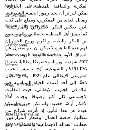
Società
الفكرية والثقافية للمنطقة.على الجزيرة، 
يمكن للزائر أن يجد رموز الحقبة الشيوعية، 
Diritti Umani
ويقابل العديد من المفكرين، ويطلع على كتب 
Relazioni Internazionali
نادرة تعكس الفكر الاشتراكي والماركسية، 
كما يتميز أهل المنطقة بخصائص رائعة، تجمع 
Conflitti e Pace
بين الفكر والطيبة والكرم وروح الحوار.إن 
Gastronomia
فهم هذه الظاهرة لا يمكن أن يتم بمعزل عن 
السياق الأوسع. فمنذ الثورة الروسية عام 
Femminismo e Parità di Genere
1917، شهدت أوروبا، وخصوصًا إيطاليا، صعودًا 
Scienza
لافتًا للأفكار الشيوعية، تُوّج بتأسيس الحزب 
Letteratura
الشيوعي الإيطالي عام 1921، والذي تحول 
لاحقًا إلى أحد أعمدة الحياة السياسية في 
Viaggi e Turismo
البلاد.في الجنوب الإيطالي، حيث التفاوت 
Libri
الاجتماعي كان أكثر وضوحًا، وجدت هذه 
الأفكار أرضًا خصبة. ولم تكن جزيرة إيسكيا 
Architettura
بعيدة عن هذا التأثير، إذ تأثرت شرائح من 
Bellezza e make up
سكانها، خاصة العمال وصغار المزارعين، 
Difesa e Sicurezza
بخطاب العدالة الاجتماعية والمساواة. ومع 