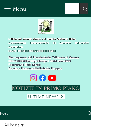
Menu
L’Italia nel mondo Arabo e il mondo Arabo in Italia
Associazione Internazionale Di Amicizia Italo-araba
Assadakah
IBAN: IT03K0832703261000000002834
Sito registrato dal Presidente del Tribunale di Genova
R.G.V. 8468\2024 Reg. Stampa n 16\24 cron.61\24 ​
Proprietario Talal Khrais
Direttore Responsabile Roberto Roggero
NOTIZIE IN PRIMO PIANO
ULTIME NEWS
Post
All Posts