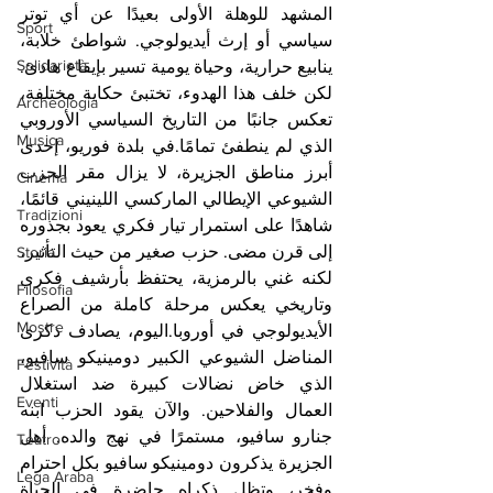
المشهد للوهلة الأولى بعيدًا عن أي توتر 
Sport
سياسي أو إرث أيديولوجي. شواطئ خلابة، 
Solidarietà
ينابيع حرارية، وحياة يومية تسير بإيقاع هادئ. 
لكن خلف هذا الهدوء، تختبئ حكاية مختلفة، 
Archeologia
تعكس جانبًا من التاريخ السياسي الأوروبي 
Musica
الذي لم ينطفئ تمامًا.في بلدة فوريو، إحدى 
أبرز مناطق الجزيرة، لا يزال مقر الحزب 
Cinema
الشيوعي الإيطالي الماركسي اللينيني قائمًا، 
Tradizioni
شاهدًا على استمرار تيار فكري يعود بجذوره 
إلى قرن مضى. حزب صغير من حيث التأثير، 
Storia
لكنه غني بالرمزية، يحتفظ بأرشيف فكري 
Filosofia
وتاريخي يعكس مرحلة كاملة من الصراع 
Mostre
الأيديولوجي في أوروبا.اليوم، يصادف ذكرى 
المناضل الشيوعي الكبير دومينيكو سافيو، 
Festività
الذي خاض نضالات كبيرة ضد استغلال 
Eventi
العمال والفلاحين. والآن يقود الحزب ابنه 
جنارو سافيو، مستمرًا في نهج والده. أهل 
Teatro
الجزيرة يذكرون دومينيكو سافيو بكل احترام 
Lega Araba
وفخر، وتظل ذكراه حاضرة في الحياة 