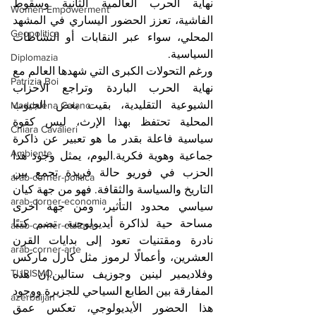
نهاية الحرب العالمية الثانية وسقوط 
Women Empowerment
الفاشية، تعزز الحضور اليساري في المشهد 
Geopolitica
المحلي، سواء عبر النقابات أو النشاطات 
السياسية.
Diplomazia
ورغم التحولات الكبرى التي شهدها العالم مع 
Patrizia Boi
نهاية الحرب الباردة وتراجع الأحزاب 
الشيوعية التقليدية، بقيت بعض الجيوب 
Maddalena Celano
المحلية تحتفظ بهذا الإرث، ليس كقوة 
Chiara Cavalieri
سياسية فاعلة بقدر ما هو تعبير عن ذاكرة 
Ambiente
جماعية وهوية فكرية.اليوم، يمثل وجود هذا 
الحزب في فوريو حالة فريدة تجمع بين 
arab-corner-politica
التاريخ والسياسة والثقافة. فهو من جهة كيان 
arab-corner-economia
سياسي محدود التأثير، ومن جهة أخرى 
مساحة حية لذاكرة أيديولوجية، تضم كتبًا 
arab-corner-cultura
نادرة ومقتنيات تعود إلى بدايات القرن 
arab-corner-arte
العشرين، وأعمالًا لرموز مثل كارل ماركس 
TURISMO
وفلاديمير لينين وجوزيف ستالين.إن هذه 
المفارقة بين الطابع السياحي للجزيرة ووجود 
azerbaijan
هذا الحضور الأيديولوجي، تعكس عمق 