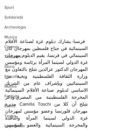
Sport
Solidarietà
Archeologia
Musica
 فرنسا- يشارك دبلوم غزة لصناعة الأفلام 
Cinema
السينمائية في جناح فلسطين بمهرجان كان 
السينمائي في فرنسا، يقيم الدبلوم مهرجان 
Tradizioni
غزة الدولي لسينما المرأة برئاسة ومؤسس 
Storia
المهرجان الدكتور عزالدين شلح بالتعاون مع 
وزارة الثقافة الفلسطينية ونخبة من 
Filosofia
السينمائيين وبإشراف عام من الشريك 
Mostre
الاساسي لدبلوم صناعة الأفلام السينمائية 
Festività
المخرجة الفلسطينية مي المصري.وذكر 
شلح أن كلا من Camilla Toschi مديرة 
Eventi
مهرجان فلورنسا وعضو مؤسس لمهرجان 
Teatro
غزة الدولي لسينما المرأة والناقدة 
والمخرجة السينمائية والعضو المؤسس 
Lega Araba