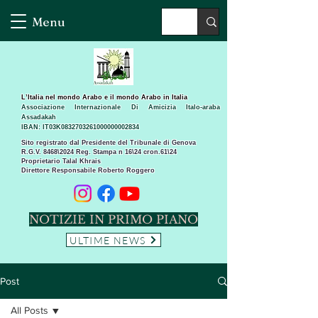
Menu
L’Italia nel mondo Arabo e il mondo Arabo in Italia
Associazione Internazionale Di Amicizia Italo-araba
Assadakah
IBAN: IT03K0832703261000000002834
Sito registrato dal Presidente del Tribunale di Genova
R.G.V. 8468\2024 Reg. Stampa n 16\24 cron.61\24 ​
Proprietario Talal Khrais
Direttore Responsabile Roberto Roggero
NOTIZIE IN PRIMO PIANO
ULTIME NEWS
Post
All Posts