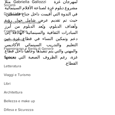
لمهرجان غزة   Gabriella Gallozzi مثلا 
Società
مشروع دبلوم غزة لصناعة الأفلام السينمائية 
Diritti Umani
في الندوة التي أُقيمت داخل جناح فلسطين، 
حيث تم تقديم عرض شامل حول رؤية 
Relazioni Internazionali
وأهداف الدبلوم، ويُعد الدبلوم من أبرز 
Conflitti e Pace
المبادرات الثقافية والسينمائية الهادفة إلى 
دعم وتمكين النساء في قطاع غزة عبر 
Gastronomia
التعليم والتدريب السينمائي الأكاديمي 
Femminismo e Parità di Genere
والمهني والتي يتم تنفيذها وجاهيا داخل قطاع 
غزة، رغم الظروف الصعبة التي يعيشها 
Scienza
القطاع. 
Letteratura
Viaggi e Turismo
Libri
Architettura
Bellezza e make up
Difesa e Sicurezza