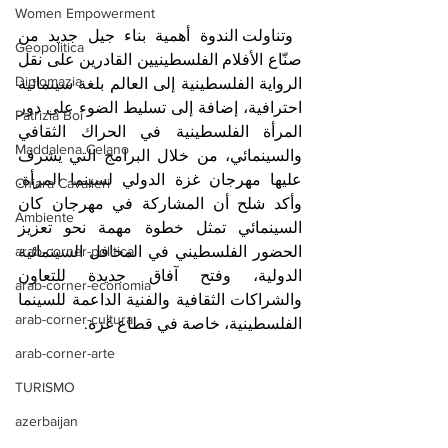
Women Empowerment
 وتناولت الندوة أهمية بناء جيل جديد من 
Geopolitica
صنّاع الأفلام الفلسطينيين القادرين على نقل 
Diplomazia
الرواية الفلسطينية إلى العالم بلغة سينمائية 
احترافية، إضافة إلى تسليط الضوء على دور 
Patrizia Boi
المرأة الفلسطينية في الحراك الثقافي 
Maddalena Celano
والسينمائي، من خلال البرامج التي يشرف 
عليها مهرجان غزة الدولي لسينما المرأة. 
Chiara Cavalieri
وأكد شلح أن المشاركة في مهرجان كان 
Ambiente
السينمائي تمثل خطوة مهمة نحو تعزيز 
الحضور الفلسطيني في المحافل السينمائية 
arab-corner-politica
الدولية، وفتح آفاق جديدة للتعاون 
arab-corner-economia
والشراكات الثقافية والفنية الداعمة للسينما 
arab-corner-cultura
الفلسطينية، خاصة في قطاع غزة.
arab-corner-arte
TURISMO
azerbaijan