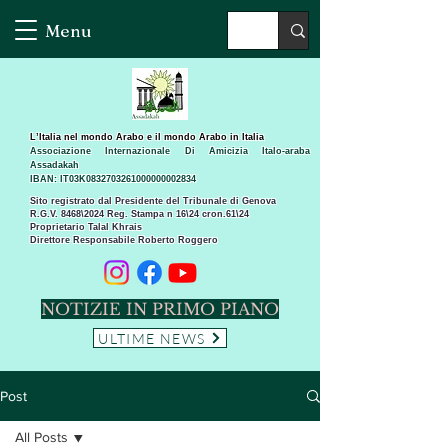
Menu
L’Italia nel mondo Arabo e il mondo Arabo in Italia
Associazione Internazionale Di Amicizia Italo-araba
Assadakah
IBAN: IT03K0832703261000000002834
Sito registrato dal Presidente del Tribunale di Genova
R.G.V. 8468\2024 Reg. Stampa n 16\24 cron.61\24 ​
Proprietario Talal Khrais
Direttore Responsabile Roberto Roggero
NOTIZIE IN PRIMO PIANO
ULTIME NEWS
Post
All Posts