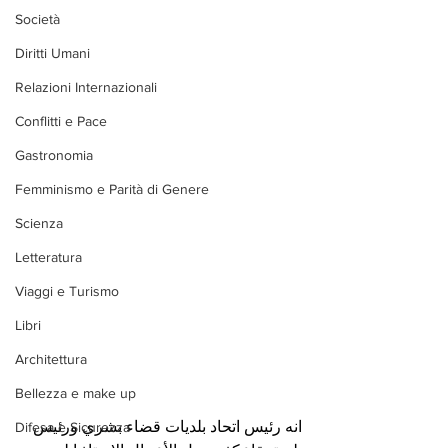
Società
Diritti Umani
Relazioni Internazionali
Conflitti e Pace
Gastronomia
Femminismo e Parità di Genere
Scienza
Letteratura
Viaggi e Turismo
Libri
Architettura
Bellezza e make up
انه رئيس اتحاد بلديات قضاء بشري ورئيس 
Difesa e Sicurezza