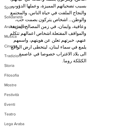
بسبب تضحياتهم المميزة، وعملها الدؤوب، 
Sport
والنجاح الملفت في حياة الناس، والمجتمع 
Solidarietà
والوطن... اشخاص يتركون بصمت حب، 
وعافية، وايمان، في زمن المصالح المزيفة، 
Archeologia
والمواقف المفتعلة.اشخاص اعمالهم تتكلم 
Musica
عنهم، خبرتهم تعلن عن هويتهم، واسمهم 
Cinema
يلمع في سماء لبنان، ليتخطى ارض الواقع 
الى بلاد الاغتراب خصوصا في عاصمة 
Tradizioni
الكثلكة روما.
Storia
Filosofia
Mostre
Festività
Eventi
Teatro
Lega Araba