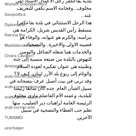
بلدية بقاعكفر رجل الأعمال الاستاذ ايلي 
Women Empowerment
مخلوف...وفخامة الاسم تكفي للتعريف 
Geopolitica
عنه...
هذا الرجل الاستثنائي في بلدة بقاعكفرا 
Diplomazia
مسقط رأس القديس شربل، الكرامة هي 
Patrizia Boi
نبراسه، والكرم هو عنوانه، والوفاء هو 
قضيته الاولى والاخيرة...والتضحيات 
Maddalena Celano
والخدمات هما شغله الشاغل واليومي 
Chiara Cavalieri
للنهوض بالبلدة من ضيعة منسية إلى جنة. 
Ambiente
وطنيته هي عنوان تفكيره لعودة السلام 
والوئام إلى ربوع بلد الأرز لبنان، كيف لا؟ 
arab-corner-politica
وقد تربى في بيت أصيل عرف بتضحاته في 
arab-corner-economia
سبيل الشأن العام. جده كان سابقا رئيسا 
للبلدية، وعمته الام الفاضلة ماري مخلوف 
arab-corner-cultura
الرئيسة العامة لراهبات دير الصليب، منها 
arab-corner-arte
تعلم حب العطاء والتضحية في سبيل 
الآخرين. 
TURISMO
azerbaijan