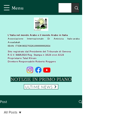
Menu
L’Italia nel mondo Arabo e il mondo Arabo in Italia
Associazione Internazionale Di Amicizia Italo-araba
Assadakah
IBAN: IT03K0832703261000000002834
Sito registrato dal Presidente del Tribunale di Genova
R.G.V. 8468\2024 Reg. Stampa n 16\24 cron.61\24 ​
Proprietario Talal Khrais
Direttore Responsabile Roberto Roggero
NOTIZIE IN PRIMO PIANO
ULTIME NEWS
Post
All Posts