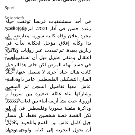
Sport
Solidarietà
في أحد مستشفيات فرنسا توقفت حياة 
Archeologia
رغدة حسن في آذار 2021، لم يكن الخبر 
مجرد إعلان وفاة كاتبة سورية معارضة، بل 
Musica
بدا وكأنه إغلاق مؤجل لحكاية بدأت في 
Cinema
زنازين بعيدة، ثم تمددت عبر روايات وذاكرة 
اعتقال ومنفى طويل قبل أن تستقر أخيراً 
Tradizioni
في جسد أنهكه المرض.لكن خلف هذا الرحيل 
Storia
كانت هناك حياة أخرى لا تنفصل عنها، حياة 
الفنان التشكيلي الفلسطيني عامر داود الذي 
Filosofia
عاش معها تفاصيل السجن ثم المنفى، 
Mostre
وشاركها بناء عائلة صغيرة بين سوريا و 
Festività
أوروبا، حيث نشأ أربعة أبناء بين لغات متعددة 
وذاكرة مثقلة بسوريا وفلسطين في آن.لم 
Eventi
تكن القصة قصة شخصين فقط، بل مسار 
Teatro
جيل كامل عاش بين القمع واللجوء، وحاول 
أن يحول التجربة إلى كتابة ولوحة وحياة 
Lega Araba