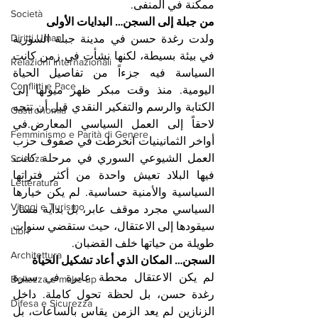
ممكنة في المنفى.
Società
من جبلة إلى السجن… البدايات الأولى
Diritti Umani
ولدت رغدة حسن في مدينة جبلة السورية 
في بيئة بسيطة، لكنها نشأت في زمن كانت 
Relazioni Internazionali
السياسة فيه جزءاً من تفاصيل الحياة 
Conflitti e Pace
اليومية. منذ وقت مبكر ظهر ميولها إلى 
الكتابة والرسم والتفكير النقدي قبل أن تتجه 
Gastronomia
لاحقاً إلى العمل السياسي المعارض.في 
Femminismo e Parità di Genere
أواخر الثمانينيات انخرطت في صفوف حزب 
العمل الشيوعي السوري في مرحلة كانت 
Scienza
فيها البلاد تعيش واحدة من أكثر فتراتها 
Letteratura
السياسية والأمنية حساسية. لم يكن خيارها 
Viaggi e Turismo
السياسي مجرد موقف عابر، بل بداية مسار 
سيقودها إلى الاعتقال، حيث ستقضي سنوات 
Libri
طويلة من حياتها خلف القضبان.
Architettura
السجن… المكان الذي أعاد تشكيل الحياة
لم يكن الاعتقال محطة عابرة في سيرة 
Bellezza e make up
رغدة حسن، بل لحظة تحول كاملة. داخل 
Difesa e Sicurezza
الزنازين لم يعد الزمن يقاس بالساعات، بل 