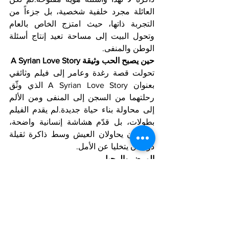
العائلة مجرد خلفية شخصية، بل جزءاً من 
التجربة ذاتها، حيث امتزج الخاص بالعام 
وتحول البيت إلى مساحة تعيد إنتاج أسئلة 
الوطن والمنفى.
حين يصبح الحب وثيقة A Syrian Love Story
تحولت قصة رغدة وعامر إلى فيلم وثائقي 
بعنوان A Syrian Love Story الذي وثّق 
رحلتهما من السجن إلى المنفى ومن الألم 
إلى محاولة بناء حياة جديدة.لم يقدم الفيلم 
بطولات، بل قدّم هشاشة إنسانية واضحة، 
شخصان يحاولان العيش وسط ذاكرة ثقيلة 
دون أن يتخليا عن الأمل.
المرض والرحيل
في سنواتها الأخيرة واجهت رغدة حسن 
مرضاً عضالاً دخلت معه في صراع جديد، هذه 
المرة مع الجسد لا مع السياسة.رغم المرض 
بقيت قريبة من الكتابة والذاكرة وكأنها تحاول 
أن تؤجل النهاية.في مارس 2021 رحلت في 