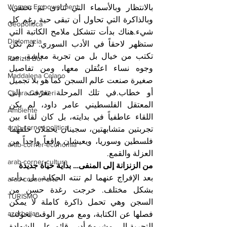
Women Empowerment
بالانتظار وبالأسماء التي تُنادى ثم تختفي، 
وبالذاكرة التي تحاول أن تبقى حية رغم كل 
Geopolitica
شيء.هناك بدأت تتشكل ملامح الكاتبة التي 
Diplomazia
ستظهر لاحقاً في الأدب السوري. لم تكن 
تكتب من خيال بل من تجربة معاشة، من 
Patrizia Boi
وجوه نساء اعتُقلن معها، ومن تفاصيل 
Maddalena Celano
صغيرة صنعت عالم السجن كما هو بلا تجميل 
أو خطاب.في تلك المرحلة تعرّفت إلى 
Chiara Cavalieri
المعتقل الفلسطيني عامر داود، لم يكن 
Ambiente
اللقاء عاطفياً في بدايته، بل كان لقاء بين 
arab-corner-politica
تجربتين متشابهتين، سجينان يحملان خلفهما 
فلسطين وسوريا، ويعيشان واقعاً واحداً من 
arab-corner-economia
العزلة والقمع.
arab-corner-cultura
من الزنزانة إلى المنفى… بداية حياة جديدة
بعد الإفراج عنهما لم تنته الحكاية، بل بدأت 
arab-corner-arte
بشكل مختلف. خرجت رغدة حسن من 
TURISMO
السجن وهي تحمل ذاكرة كاملة لا يمكن 
azerbaijan
فصلها عن الكتابة، ومع مرور الوقت تحولت 
التجربة إلى مشروع أدبي قائم على الشهادة 