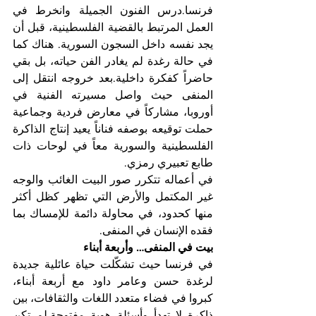
فرنسا.درس الفنون الجميلة وانخرط في 
العمل المرتبط بالقضية الفلسطينية، قبل أن 
يجد نفسه داخل السجون السورية. هناك كما 
في حالة رغدة لم يغادر الفن حياته، بل بقي 
حاضراً كفكرة داخلية.بعد خروجه انتقل إلى 
المنفى حيث واصل مسيرته الفنية في 
أوروبا، مشاركاً في معارض فردية وجماعية 
حملت توقيعه بوصفه فناناً يعيد إنتاج الذاكرة 
الفلسطينية والسورية معاً في لوحات ذات 
طابع تعبيري رمزي.
في أعماله تتكرر صور البيت الغائب والوجه 
غير المكتمل والأرض التي تظهر كظل أكثر 
منها كحدود، في محاولة دائمة للإمساك بما 
فقده الإنسان في المنفى.
بيت في المنفى… وأربعة أبناء
في فرنسا حيث تشكّلت حياة عائلية جديدة 
لرغدة حسن وعامر داود مع أربعة أبناء، 
كبروا في فضاء متعدد اللغات والثقافات، بين 
ذاكرة لا تهدأ وأسئلة هوية مفتوحة.لم تكن 