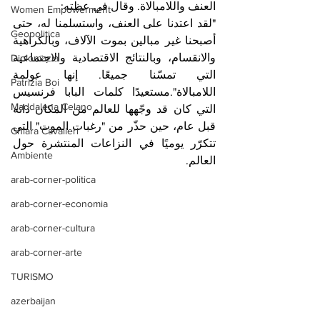
العنف واللامبالاة. وقال في عظته:
Women Empowerment
"لقد اعتدنا على العنف، واستسلمنا له، حتى 
Geopolitica
أصبحنا غير مبالين بموت الآلاف، وبالكراهية 
والانقسام، وبالنتائج الاقتصادية والاجتماعية 
Diplomazia
التي تمسّنا جميعًا. إنها عولمة 
Patrizia Boi
اللامبالاة".مستعيدًا كلمات البابا فرنسيس 
Maddalena Celano
التي كان قد وجّهها للعالم من المكان ذاته 
قبل عام، حين حذّر من "رغبات الموت" التي 
Chiara Cavalieri
تتكرّر يوميًا في النزاعات المنتشرة حول 
Ambiente
العالم.
arab-corner-politica
arab-corner-economia
arab-corner-cultura
arab-corner-arte
TURISMO
azerbaijan