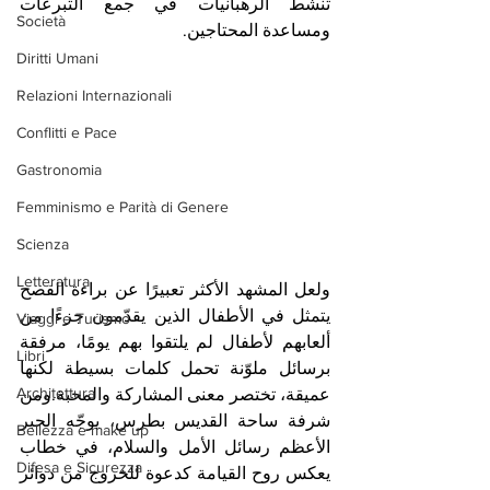
تنشط الرهبانيات في جمع التبرعات 
Società
ومساعدة المحتاجين.
Diritti Umani
Relazioni Internazionali
Conflitti e Pace
Gastronomia
Femminismo e Parità di Genere
Scienza
Letteratura
ولعل المشهد الأكثر تعبيرًا عن براءة الفصح 
يتمثل في الأطفال الذين يقدّمون جزءًا من 
Viaggi e Turismo
ألعابهم لأطفال لم يلتقوا بهم يومًا، مرفقة 
Libri
برسائل ملوّنة تحمل كلمات بسيطة لكنها 
Architettura
عميقة، تختصر معنى المشاركة والمحبة.ومن 
شرفة ساحة القديس بطرس، يوجّه الحبر 
Bellezza e make up
الأعظم رسائل الأمل والسلام، في خطاب 
Difesa e Sicurezza
يعكس روح القيامة كدعوة للخروج من دوائر 