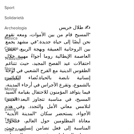
Sport
Solidarietà
✍️ طلال خريس
Archeologia
"المسيح قام من بين الأموات، ومعه نقوم 
Musica
نحن أيضًا إلى حياة جديدة."في مشهد يجمع 
Cinema
بين الروحانية العميقة وبهجة الربيع، تعيش 
العاصمة الإيطالية روما أجواءً مهيبة خلال 
Tradizioni
احتفالات عيد الفصح المجيد، حيث تتناغم 
Storia
الطقوس الدينية مع الفرح الشعبي في لوحة 
إنسانية نابضة بالحياة.تُضاء الكنائس 
Filosofia
بالشموع، وتقرع الأجراس في أرجاء المدينة، 
Mostre
فيما يتوافد المؤمنون للاحتفال بقيامة السيد 
Festività
المسيح، في مناسبة تتجاوز البعد الديني 
لتلامس معاني الأمل والتجدد. وفي هذه 
Eventi
الأجواء، يستحضر سكان "المدينة الأبدية" 
Teatro
معاناة المظلومين حول العالم، فتتحول 
المناسبة إلى فعل تضامن إنساني، حيث 
Lega Araba