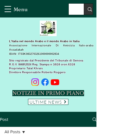
Menu
L’Italia nel mondo Arabo e il mondo Arabo in Italia
Associazione Internazionale Di Amicizia Italo-araba
Assadakah
IBAN: IT03K0832703261000000002834
Sito registrato dal Presidente del Tribunale di Genova
R.G.V. 8468\2024 Reg. Stampa n 16\24 cron.61\24 ​
Proprietario Talal Khrais
Direttore Responsabile Roberto Roggero
NOTIZIE IN PRIMO PIANO
ULTIME NEWS
Post
All Posts