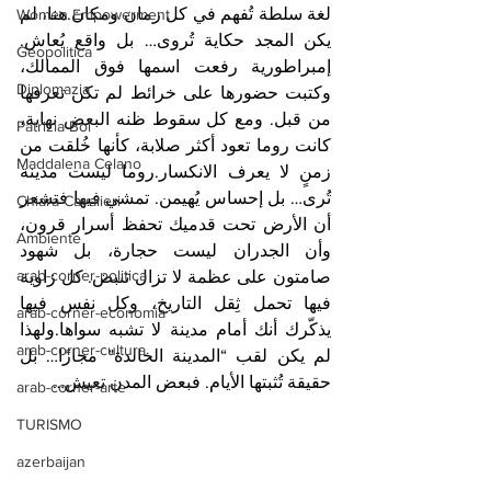
لغة سلطة تُفهم في كل زمان ومكان.هنا، لم 
Women Empowerment
يكن المجد حكاية تُروى… بل واقع يُعاش. 
Geopolitica
إمبراطورية رفعت اسمها فوق الممالك، 
Diplomazia
وكتبت حضورها على خرائط لم تكن تعرفها 
من قبل. ومع كل سقوط ظنه البعض نهاية، 
Patrizia Boi
كانت روما تعود أكثر صلابة، كأنها خُلقت من 
Maddalena Celano
زمنٍ لا يعرف الانكسار.روما ليست مدينة 
تُرى… بل إحساس يُهيمن. تمشي فيها فتشعر 
Chiara Cavalieri
أن الأرض تحت قدميك تحفظ أسرار قرون، 
Ambiente
وأن الجدران ليست حجارة، بل شهود 
arab-corner-politica
صامتون على عظمة لا تزال تنبض. كل زاوية 
فيها تحمل ثِقل التاريخ، وكل نفس فيها 
arab-corner-economia
يذكّرك أنك أمام مدينة لا تشبه سواها.ولهذا 
arab-corner-cultura
لم يكن لقب “المدينة الخالدة” مجازًا… بل 
حقيقة تُثبتها الأيام. فبعض المدن تعيش… 
arab-corner-arte
TURISMO
azerbaijan