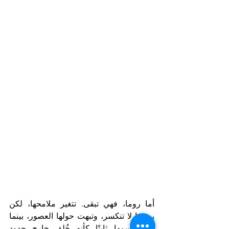
أما روما، فهي تبقى. تتغير ملامحها، لكن 
روحها لا تنكسر، وتبهت حولها العصور، بينما 
يظل اسمها ثابتًا كأنه خُلق خارج حدود 