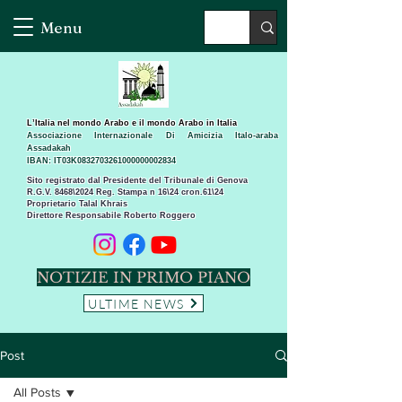
Menu
L’Italia nel mondo Arabo e il mondo Arabo in Italia
Associazione Internazionale Di Amicizia Italo-araba
Assadakah
IBAN: IT03K0832703261000000002834
Sito registrato dal Presidente del Tribunale di Genova
R.G.V. 8468\2024 Reg. Stampa n 16\24 cron.61\24 ​
Proprietario Talal Khrais
Direttore Responsabile Roberto Roggero
NOTIZIE IN PRIMO PIANO
ULTIME NEWS
Post
All Posts