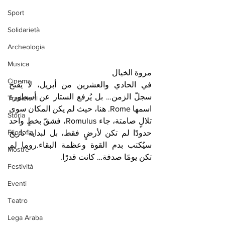
Sport
Solidarietà
Archeologia
Musica
مروة الخيال
Cinema
في الحادي والعشرين من أبريل، لا يُفتح 
سجلّ الزمن… بل يُرفع الستار عن أسطورة 
Tradizioni
اسمها Rome. هنا، حيث لم يكن المكان سوى 
Storia
تلالٍ صامتة، جاء Romulus، فشقّ بخطٍ واحد 
Filosofia
حدودًا لم تكن لأرضٍ فقط، بل لبداية تاريخ 
سيُكتب بدم القوة وعظمة البقاء.روما لم 
Mostre
تكن يومًا صدفة… كانت قدرًا. 
Festività
Eventi
Teatro
Lega Araba