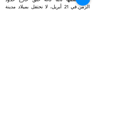
الزمن.في 21 أبريل، لا نحتفل بميلاد مدينة 
عادية… بل بانبثاق أسطورة، كتبت نفسها 
فوق صفحات التاريخ، ورفضت أن تُطوى… 
لتبقى إلى الأبد.
Notizie in primo piano
Arab Corner/Spazio Mondo Arabo
Mostra tutti
Post recenti