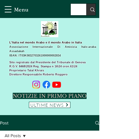
Menu
L’Italia nel mondo Arabo e il mondo Arabo in Italia
Associazione Internazionale Di Amicizia Italo-araba
Assadakah
IBAN: IT03K0832703261000000002834
Sito registrato dal Presidente del Tribunale di Genova
R.G.V. 8468\2024 Reg. Stampa n 16\24 cron.61\24 ​
Proprietario Talal Khrais
Direttore Responsabile Roberto Roggero
NOTIZIE IN PRIMO PIANO
ULTIME NEWS
Post
All Posts