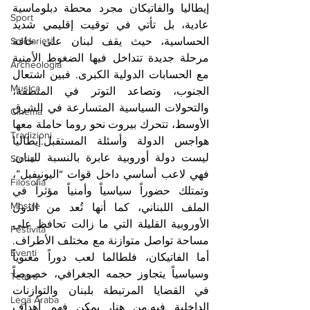
إيطاليا والفاتيكان مجرد محطة دبلوماسية 
Sport
عادية، بل تأتي في توقيت إقليمي شديد 
الحساسية، حيث يقف لبنان على حافة 
Solidarietà
مرحلة جديدة تتداخل فيها الضغوط الأمنية 
Archeologia
مع الحسابات الدولية الكبرى. فبين اشتعال 
Musica
الجنوب، وتصاعد التوتر في المنطقة، 
والتحولات السياسية المتسارعة في الشرق 
Cinema
الأوسط، تتحرك بيروت نحو روما حاملة معها 
Tradizioni
هواجس الدولة وأسئلة المستقبل.إيطاليا 
ليست دولة أوروبية عابرة بالنسبة للبنان. 
Storia
فهي لاعب أساسي داخل قوات “اليونيفيل”، 
Filosofia
وتمتلك حضوراً سياسياً وأمنياً مؤثراً في 
Mostre
الملف اللبناني، كما أنها تُعد من الدول 
الأوروبية القليلة التي ما زالت تحافظ على 
Festività
مساحة تواصل متوازنة مع مختلف الأطراف. 
Eventi
أما الفاتيكان، فلطالما لعب دوراً معنوياً 
وسياسياً يتجاوز حجمه الجغرافي، خصوصاً 
Teatro
في القضايا المرتبطة بلبنان والتوازنات 
Lega Araba
الداخلية فيه.من هنا، يمكن فهم أهداف 