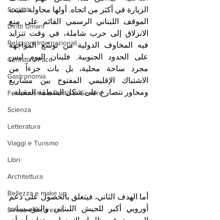
الزيارة في أكثر من اتجاه. أولها محاولة تثبيت 
Società
الموقف اللبناني الرسمي القائم على منع 
Diritti Umani
الانزلاق إلى حرب شاملة، في وقت تتزايد 
Relazioni Internazionali
فيه المخاوف الدولية من توسّع المواجهة 
على الحدود الجنوبية. فلبنان اليوم ليس 
Conflitti e Pace
مجرد ساحة محلية، بل بات جزءاً من 
Gastronomia
الاشتباك الإقليمي المفتوح بين مشاريع 
ومحاور تتصارع على شكل المنطقة المقبلة.
Femminismo e Parità di Genere
Scienza
Letteratura
Viaggi e Turismo
Libri
Architettura
Bellezza e make up
أما الهدف الثاني، فيتعلق بالحصول على دعم 
أوروبي أكبر للجيش اللبناني والمؤسسات 
Difesa e Sicurezza