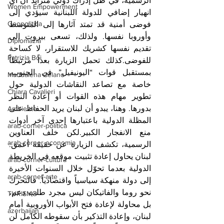
الرسمية، في ظل إدراك دولي متزايد أن أي 
Women Empowerment
انهيار إضافي للدولة اللبنانية سيؤدي إلى 
Geopolitica
فوضى أمنية قد تمتد آثارها إلى المتوسط 
وأوروبا نفسها. ولذلك، تسعى بيروت إلى 
Diplomazia
تقديم نفسها كشريك للاستقرار، لا كساحة 
Patrizia Boi
للفوضى.كذلك تحمل الزيارة بعداً مرتبطاً 
بمستقبل قوات “اليونيفيل” في الجنوب، 
Maddalena Celano
خاصة مع تصاعد النقاشات الدولية حول 
Chiara Cavalieri
تطوير مهام هذه القوات أو إعادة النظر 
بدورها. وهنا، يبدو أن لبنان يريد الحفاظ على 
Ambiente
المظلة الدولية باعتبارها إحدى آخر أدوات 
arab-corner-politica
منع الانفجار الكبير.لكن خلف العناوين 
arab-corner-economia
الرسمية، تكشف الزيارة عن حقيقة أعمق: 
لبنان يحاول إعادة تثبيت موقعه في الخريطة 
arab-corner-cultura
الدولية بعدما تحوّل خلال السنوات الأخيرة 
arab-corner-arte
إلى دولة منهكة سياسياً واقتصادياً. فالتحرك 
نحو روما والفاتيكان ليس مجرد طلب دعم، 
TURISMO
بل محاولة لإعادة فتح الأبواب الأوروبية أمام 
azerbaijan
لبنان، وإعادة التذكير بأن سقوطه الكامل لن 