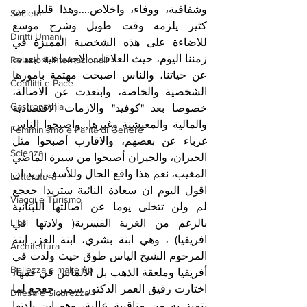
وشفافية، ووفاء، واخلاص....وهذا قليل من 
Società
كثير يلزمه وقت طويل وشرح موسع  
Diritti Umani
للاضاءة على هذه الشخصية المميزة في 
زمننا اليوم، حيث العلاقات الاجتماعية ابعدت 
Relazioni Internazionali
عن حياتنا، والناس اصبحت مهتمة بامورها 
Conflitti e Pace
الشخصية والخاصة، وابتعدت عن الاصالة، 
Gastronomia
خصوصا بعد "كوفيد" والازمات الاقتصادية 
والمالية والمعيشية وغيرها...واصبحوا الناس 
Femminismo e Parità di Genere
غرباء عن بعضهم، والاقارب أصبحوا مثل 
Scienza
الجيران، والجيران أصبحوا من سيرة الماضي 
المغيب، نعم هذا واقع الحال وللأسف.اريد ان 
Letteratura
اقول اليوم ان سعادة النائبة ستريدا جعجع  
Viaggi e Turismo
لم ولن تتخلى يوما عن اصالتها اللبنانية 
بالرغم من الغربة القسرية( ولادتها في 
Libri
افريقيا) ، وهي ابنة بشري، ابنة العز، ابنة 
Architettura
المرحوم الشيخ الياس طوق حيث ولدت في 
Bellezza e make up
أفريقيا وملعقة الذهب بل الألماس في فمها، 
اختارت رفيق العمر الدكتور سمير جعجع لما 
Difesa e Sicurezza
يتميز به من مناقبية عالية، وهو ابن بلدتها 