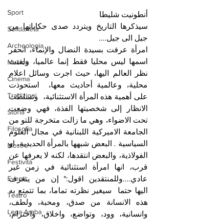
Sport
أنطونيت شليطا 
سيذكرها التاريخ ويتردد صدى حكاياتها من 
Solidarietà
جيل الى جيل....
Archeologia
امرأة عرفت بسيدة النضال والإنماء، انحفر 
اسمها ليس محليا فقط إنما عالميا، ولفتت 
Musica
نظر العالم اليها، حيث اجرت وسائل اعلام 
Cinema
محلية، وعالمية أحاديث معها،  استحوذت 
Tradizioni
على أهمية هذه المرأة الاستثنائية،  وتسلطت 
الانظار إلى شخصيتها الفذة، فهي وضعت 
Storia
تحت الاضواء، وهي ما زالت متخرجة للتو من 
Filosofia
الجامعة الاميركية اللبنانية في مجال العلوم 
السياسية . البعض شبهها بالمرأة الحديدية، او 
Mostre
الفولاذية، والبعض انتقدها، لكنه لا يعرفها عن 
Festività
قرب، انها امرأة استثنائية في زمن غير 
عادي....وللمنتقدين اقول:" إن من يتعرف 
Eventi
اليها حتما  سيغير نظرته تماما، بما تتمتع به 
Teatro
هذه الانسانة من صدق، ومحبة، ولطف، 
Lega Araba
وانسانية، وود، وتواضع، واخلاق، واحترام، 