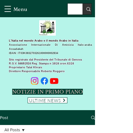
Menu
L’Italia nel mondo Arabo e il mondo Arabo in Italia
Associazione Internazionale Di Amicizia Italo-araba
Assadakah
IBAN: IT03K0832703261000000002834
Sito registrato dal Presidente del Tribunale di Genova
R.G.V. 8468\2024 Reg. Stampa n 16\24 cron.61\24 ​
Proprietario Talal Khrais
Direttore Responsabile Roberto Roggero
NOTIZIE IN PRIMO PIANO
ULTIME NEWS
Post
All Posts