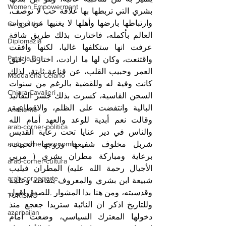
Women Empowerment
بشري التي تربطها بها علاقة حب لا توصف، 
وارتباطها بارضها وأهلها لا يغنيها عن ثروات 
Geopolitica
العالم بأكمله، فاختارت بذلك طريق شاقة 
Diplomazia
عرفت انها ستكلفها غاليا، لكنها وافقت 
Patrizia Boi
واقتنعت، وكان لها ما ارادت، اختارت رفيق 
العمر وحبيب القلب، عن قناعة ثابتة، لذلك 
Maddalena Celano
كانت وفية له وللقضية بالرغم من سنوات 
Chiara Cavalieri
السجن القاسية، كسرت بذلك جسر التقاليد 
البالية وانتفضت على الظلم، والاقطاعية،  
Ambiente
وقالت نعم أبدية للوعد والعهد أمام الله 
arab-corner-politica
والناس في دير عنايا تحت رعاية القديس 
شربل مخلوف شفيعها وزوجها الحبيب، 
arab-corner-economia
برعاية ومباركة مطران بشري ( مربي 
arab-corner-cultura
الأجيال رحمة الله عليه) المطران فيليب 
arab-corner-arte
شبيعة ابن بشري والمعروف بثقافته وعلمه 
وقدسيته، ومن هنا بدا المشوار .للصدق اقول 
TURISMO
وللتاريخ اذكر ان النائبة ستريدا جعجع منذ 
azerbaijan
دخولها المعترك السياسي، وضعت أمام 