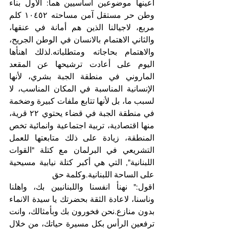
اعينها موضوعين اساسيين هما: الأول بناء 
وطن حر مستقل آمن مساحته ١٠٤٥٢ كلم 
مربع، لاجيالنا الذين هم أمانة في عنقها، 
والثاني الاهتمام بالانسان في الوطن الجريح، 
والاهتمام بحاجاته ومتطلباته.لذلك اهنأها 
اليوم على أعادت ترشيحها عن المقعد 
الماروني في منطقة الجبة بشري، لأنها 
الإنسانية المناسبة في المكان المناسب، لا 
لسبب ما، بل لأنها تتابع ملفات كبيرة وضخمة 
في منطقة الجبة في قضاء يحتوي ٢٢ قرية، 
منها اقتصادية، تربية اجتماعية وانمائية تخص 
المنطقة، زيادة على ذلك متابعتها للعمل 
التشريعي في البرلمان مع كتلة "القوات 
اللبنانية", التي هي أكبر كتلة نيابية مسيحية 
على الساحة اللبنانية.وكلمة حق
اقول:" نهنأ انفسنا واللبنانيين بك، واهلنا 
وناسنا، لاعادة الثقة بحضرتك يا سيدة الانماء 
بدون منازع.نحن فخورون بك وبأمثالك، وانت 
ترفعين الرأس بكل مسيرة حياتك، من خلال 