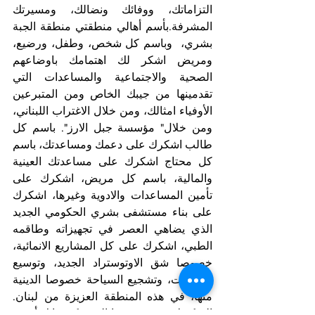
التزاماتك، ووفائك ونضالك، ومسيرتك 
المشرفة.بأسم أهالي منطقتي منطقة الجبة 
بشري،  وباسم كل شخص، وطفل، ورضيع، 
ومريض اشكر لك اهتمامك باوضاعهم 
الصحية والاجتماعية والمساعدات التي 
تقدمينها من جيبك الخاص ومن المتبرعين 
الأوفياء امثالك، ومن خلال الاغتراب اللبناني، 
ومن خلال" مؤسسة جبل الارز". باسم كل 
طالب اشكرك على دعمك ومساعدتك، باسم 
كل محتاج اشكرك على مساعدتك العينية 
والمالية، باسم كل مريض، اشكرك على 
تأمين المساعدات والادوية وغيرها، اشكرك 
على بناء مستشفى بشري الحكومي الجديد 
الذي يضاهي العصر في تجهيزاته وطاقمه 
الطبي، اشكرك على كل المشاريع الانمائية، 
خصوصا شق الاوتوستراد الجديد، وتوسيع 
الطرقات، وتشجيع السياحة خصوصا الدينية 
منها، في هذه المنطقة العزيزة من لبنان. 
الشكر لا ينتهي عند هذا الحد، يكفي انك أحيت 