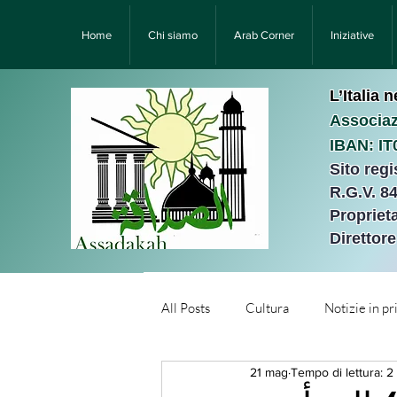
Home
Chi siamo
Arab Corner
Iniziative
L’Italia 
Associaz
IBAN: I
Sito reg
R.G.V. 8
Proprieta
Direttor
All Posts
Cultura
Notizie in p
21 mag
Tempo di lettura: 2
Նորություններ/Notizie Armen