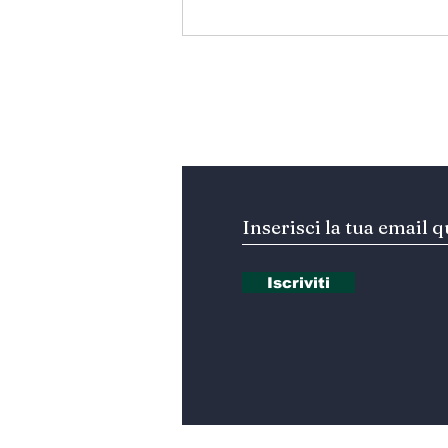
Hormuz - Iran e Oman
verso l’accordo
ufficiale?
Iscriviti alla nostra Ne
Iscriviti