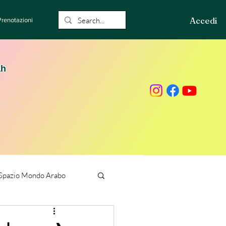
Accedi
Prenotazioni
ah
Spazio Mondo Arabo
ione