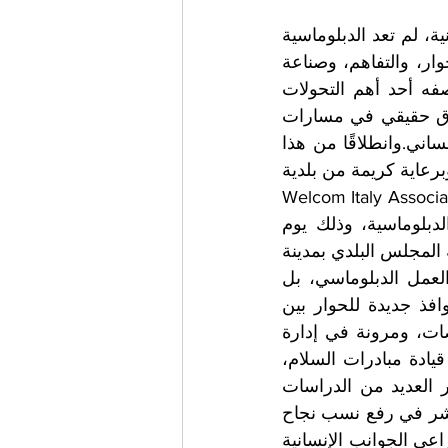
في زمنٍ تتعاظم فيه التحديات الدولية، وتتسارع فيه التحولات السياسية والإنسانية، لم تعد الدبلوماسية 
مجرّد أداة لإدارة العلاقات بين الدول، بل أصبحت رسالة حضارية تقوم على الحوار، والتفاهم، وصناعة 
السلام المستدام. وفي قلب هذه الرسالة، يبرز حضور المرأة الدبلوماسية بوصفه أحد أهم التحولات 
النوعية التي يشهدها العالم المعاصر، حيث أثبتت المرأة قدرتها على إحداث فارق حقيقي في مسارات 
التفاوض، وتعزيز ثقافة التقارب بين الشعوب، وترسيخ قيم العدالة والتوازن الإنساني.وانطلاقًا من هذا 
الوعي المتنامي بالدور المحوري للمرأة في بناء مستقبل أكثر سلامًا واستقرارًا، وبرعاية كريمة من بلدية 
تريفينيانو رومانو، تُنظّم جمعية الصداقة الإيطالية العربية، بالتعاون مع جمعية Welcom Italy Association 
وجمعية أرزة من أجل السلام، لقاءً دوليًا رفيع المستوى احتفاءً بيوم المرأة الدبلوماسية، وذلك يوم 
السبت الموافق السادس من يونيو، عند الساعة الرابعة والنصف مساءً، في قاعة المجلس البلدي بمدينة 
تريفينيانو رومانو.ويأتي هذا الحدث ليؤكد أن المرأة لم تعد عنصرًا مكمّلًا في العمل الدبلوماسي، بل 
أصبحت شريكًا أساسيًا في صياغة السياسات الدولية، وإدارة الأزمات، وفتح نوافذ جديدة للحوار بين 
الثقافات والحضارات. فمن خلال ما تمتلكه من رؤية إنسانية، وقدرة على الإنصات، ومرونة في إدارة 
الخلافات، استطاعت الدبلوماسيات حول العالم أن يرسمن نماذج مشرّفة في قيادة مبادرات السلام، 
والحفاظ على استمرارية التواصل حتى في أكثر اللحظات الدولية تعقيدًا.وتشير العديد من الدراسات 
والتجارب الدولية إلى أن مشاركة النساء في مفاوضات السلام تسهم بشكل مباشر في رفع نسب نجاح 
الاتفاقات واستدامتها، كما تضيف للعمل الدبلوماسي بعدًا أكثر شمولًا وواقعية، يراعي الجوانب الإنسانية 