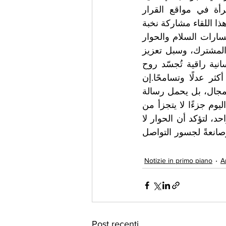
والاجتماعية إلى جانب الأبعاد السياسية التقليدية. ومن هنا، بات تمكين المرأة في مواقع القرار 
الدبلوماسي ضرورة استراتيجية، وليس مجرد مطلبٍ حقوقي أو رمزي.وسيشهد هذا اللقاء مشاركة نخبة 
من السفيرات والدبلوماسيات من دول متعددة، ممن يلعبن أدوارًا مؤثرة في مسارات السلام والحوار 
الدولي، حيث سيتبادلن الرؤى والخبرات حول التحديات الراهنة، وآفاق التعاون المشترك، وسبل تعزيز 
حضور المرأة في صناعة القرار العالمي. كما يشكّل الحدث منصة ثقافية وإنسانية راقية تُجسّد روح 
الانفتاح والتقارب بين الشعوب، وتؤكد أهمية العمل المشترك من أجل عالم أكثر عدلًا وتسامحًا.إن 
الاحتفاء بيوم المرأة الدبلوماسية لا يقتصر على تكريم إنجازات النساء في هذا المجال، بل يحمل رسالة 
أعمق مفادها أن السلام الحقيقي لا يُبنى إلا بالشراكة، وأن صوت المرأة أصبح اليوم جزءًا لا يتجزأ من 
مستقبل الإنسانية. وفي تريفينيانو رومانو، تلتقي الإرادات والرؤى تحت سقف واحد، لتؤكد أن الحوار لا 
يزال الطريق الأرقى لصناعة الأمل، وأن المرأة كانت وستظل سفيرةً للسلام، وصانعةً لجسور التواصل 
Notizie in primo piano
A
Post recenti