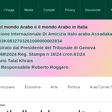
I Viaggi
Media
Contatti
Privacy
Documenti
nel mondo Arabo e il mondo Arabo in Italia
ione Internazionale Di Amicizia Italo-araba Assadak
T03K0832703261000000002834
istrato dal Presidente del Tribunale di Genova
468\2024 Reg. Stampa n 16\24 cron.61\24 ​
rio Talal Khrais
e Responsabile Roberto Roggero
rimo piano
Economia
Arte
Politica
Arab Corner/
 min
e
Comunicati Stampa
Cronaca
Tecnologia
Relig