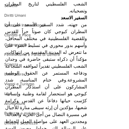
الشعب الفلسطيني لتاريخ المطران 
Società
وتضحياته.
Diritti Umani
السفير الاسعد
من جهته، شدد السفير الأسعد على أن 
Relazioni Internazionali
المطران كبوجي كان صوتاً حراً للقدس 
Conflitti e Pace
وللقضية الفلسطينية في مختلف المحافل، 
Gastronomia
وأسهم بدور محوري في تسليط الضوء على 
ما تتعرض له المدينة المقدسة من انتهاكات، 
Femminismo e Parità di Genere
مؤكداً أن ذكراه ستبقى حاضرة في وجدان 
Scienza
الشعب الفلسطيني تقديراً لمواقفه الشجاعة 
ودفاعه المستمر عن الحقوق الوطنية 
Letteratura
المشروعة.وفي ختام المناسبة، شدد 
Viaggi e Turismo
المشاركون على أن استذكار المطران 
كبوجي هو استحضار لقامة وطنية وإنسانية 
Libri
كرّست حياتها دفاعاً عن القدس وكرامة 
Architettura
شعبها، مؤكدين أن إرثه سيبقى منارة للأجيال 
Bellezza e make up
في مسيرة النضال من أجل الحرية والعدالة، 
ومجددين العهد على مواصلة العمل للحفاظ 
Difesa e Sicurezza
على الرسالة التي حملها، وصون الهوية 