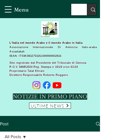
Menu
L’Italia nel mondo Arabo e il mondo Arabo in Italia
Associazione Internazionale Di Amicizia Italo-araba
Assadakah
IBAN: IT03K0832703261000000002834
Sito registrato dal Presidente del Tribunale di Genova
R.G.V. 8468\2024 Reg. Stampa n 16\24 cron.61\24 ​
Proprietario Talal Khrais
Direttore Responsabile Roberto Roggero
NOTIZIE IN PRIMO PIANO
ULTIME NEWS
Post
All Posts