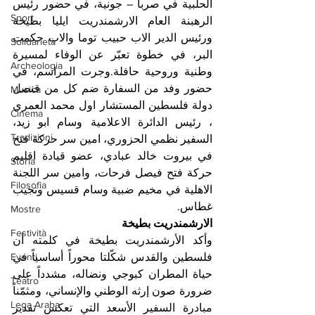
الحلبية في صربا – جونية، في حضور رئيس 
Sport
الرهبنة العام الارشمندريت ايليا بطيخة 
ورئيس الدير الاب حبيب توما والاب حكمت 
Solidarietà
البر، في خطوة تعبّر عن الوفاء لمسيرة 
Archeologia
وطنية وروحية حافلة.وجرت المراسم، في 
حضور وفد من السفارة ضم كل من قنصل 
Musica
دولة فلسطين المستشار اول محمد العمري 
Cinema
، رئيس الدائرة الاعلامية وسام ابو زيد، 
Tradizioni
السفير نظمي الحزوري، امين سر حركة فتح 
في بيروت خالد عبادي، عضو قيادة اقليم 
Storia
حركة فتح فيصل فرحات، وامين سر اللجنة 
Filosofia
الاهلية في مخيم ضبية وسام قسيس ونجيب 
غطاس.
Mostre
الارشمندريت بطيخة
Festività
وأكد الأرشمندريت بطيخة في كلمته أن 
فلسطين والقدس شكّلتا محوراً أساسياً في 
Eventi
حياة المطران كبوجي ونضاله، مشدداً على 
Teatro
ضرورة صون إرثه الوطني والإنساني، ومثمّناً 
Lega Araba
مبادرة السفير الأسعد التي تعكس تقدير 