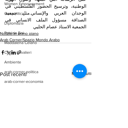
Women Empowerment
الوطنية، وترسيخ الحضور الفلسطيني في 
الوجدان العربي والإنساني.مثل جمعية 
Geopolitica
الصداقة مسؤول الملف الانساني في 
Diplomazia
الجمعية الاستاذ عصام الحليي
Patrizia Boi
Notizie in primo piano
Arab Corner/Spazio Mondo Arabo
Maddalena Celano
Chiara Cavalieri
Ambiente
arab-corner-politica
Mostra tutti
Post recenti
arab-corner-economia
arab-corner-cultura
arab-corner-arte
TURISMO
azerbaijan