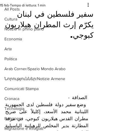
15 feb
Tempo di lettura: 1 min
All Posts
سفير فلسطين في لبنان
Cultura
يكرّم إرث المطران هيلاريون
Notizie in primo piano
كبوجي.
Economia
Arte
Politica
Arab Corner/Spazio Mondo Arabo
Նորություններ/Notizie Armene
Comunicati Stampa
 الصداقة  -
Cronaca
 وضع سفير دولة فلسطين لدى الجمهورية 
Tecnologia
اللبنانية محمد الأسعد، إكليلاً على ضريح 
مطران القدس هيلاريون كبوجي، في مرقد 
Religione
المطارنة بدير المخلص للرهبانية الباسيلية 
Migrazione e Rifugiati