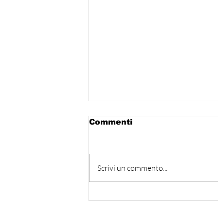
Commenti
Scrivi un commento...
المتوسط ينتظر من يقود
المستقبل… هل تكون إيطاليا
صاحبة المبادرة؟