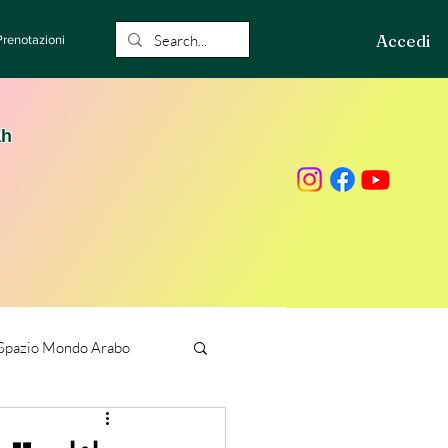
Accedi
Prenotazioni
ah
Spazio Mondo Arabo
ione