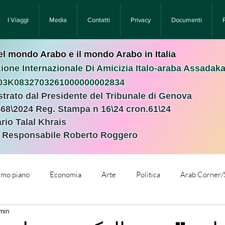
I Viaggi
Media
Contatti
Privacy
Documenti
nel mondo Arabo e il mondo Arabo in Italia
ione Internazionale Di Amicizia Italo-araba Assadak
T03K0832703261000000002834
istrato dal Presidente del Tribunale di Genova
468\2024 Reg. Stampa n 16\24 cron.61\24 ​
rio Talal Khrais
e Responsabile Roberto Roggero
rimo piano
Economia
Arte
Politica
Arab Corner/
 min
e
Comunicati Stampa
Cronaca
Tecnologia
Relig