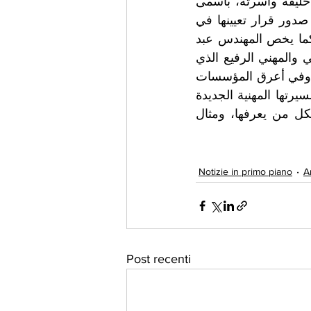
​في لفتة مفعمة بمشاعر الفخر والاعتزاز، يتقدم الكاتب الصحفي الأستاذ حامد خليفه وأسرته، بأسمى 
آيات التهاني والتبريكات إلى الدكتورة الفاضلة بتول سامي عبيد، وذلك بمناسبة صدور قرار تعيينها في 
باقة من أرقى وأكبر المستشفيات بمدينة نيويورك بالولايات المتحدة الأمريكية.​كما يخص المهندس عبد 
الرحمن خليفه الدكتورة بتول بتهنئة خاصة، معرباً عن سعادته بهذا الإنجاز العلمي والمهني الرفيع الذي 
يعكس تفوق الكوادر الطبية العربية وقدرتها على المنافسة في المحافل الدولية وفي أعرق المؤسسات 
الطبية العالمية.​وتتمنى عائلة "خليفة" للدكتورة بتول دوام التوفيق والسداد في مسيرتها المهنية الجديدة 
ببلاد الغربة، مؤكدين أن هذا التعيين ليس مجرد نجاح شخصي، بل هو فخر لكل من يعرفها، ومثال 
Notizie in primo piano
A
Post recenti