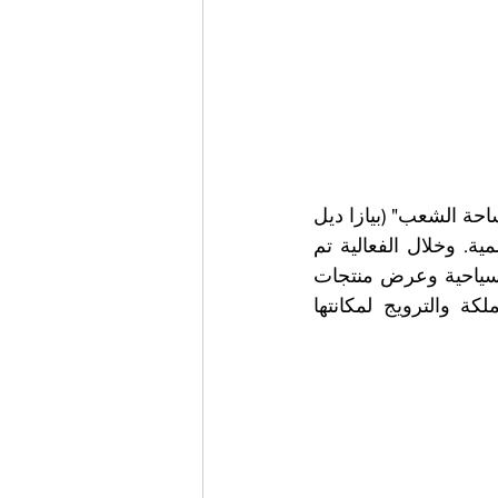
أقامت السفارة الأردنية في العاصمة الإيطالية روما فعالية تعريفية سياحية في "ساحة الشعب" (بيازا ديل 
بوبولو) العريقة، وذلك بمناسبة الذكرى الثمانين لاستقلال المملكة الأردنية الهاشمية. وخلال الفعالية تم 
عرض عدد من انواع الحلويات الأردنية التقليدية، إلى جانب توزيع المنشورات السياحية وعرض منتجات 
البحر الميت، في خطوة هدفت إلى تسليط الضوء على الهوية الثقافية للمملكة والترويج لمكانتها 