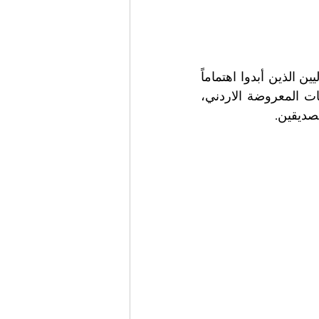
​حظيت الفعالية بإقبال لافت وتفاعل كبير من عشرات السياح والمواطنين الإيطاليين الذين أبدوا اهتماماً 
بالغاً بالمعلومات والمواقع السياحية الأردنية. وعبر الحضور عن إعجابهم بالمنتجات المعروضة الاردني، 
الصديقين