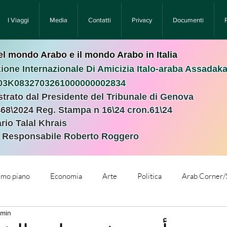
I Viaggi
Media
Contatti
Privacy
Documenti
nel mondo Arabo e il mondo Arabo in Italia
ione Internazionale Di Amicizia Italo-araba Assadak
T03K0832703261000000002834
istrato dal Presidente del Tribunale di Genova
468\2024 Reg. Stampa n 16\24 cron.61\24 ​
rio Talal Khrais
e Responsabile Roberto Roggero
rimo piano
Economia
Arte
Politica
Arab Corner/
 min
e
Comunicati Stampa
Cronaca
Tecnologia
Relig