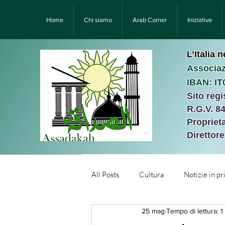
Home
Chi siamo
Arab Corner
Iniziative
L’Italia 
Associaz
IBAN: I
Sito reg
R.G.V. 8
Proprieta
Direttor
All Posts
Cultura
Notizie in p
25 mag
Tempo di lettura: 1
Նորություններ/Notizie Armen