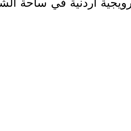
ترويجية أردنية في ساحة ال
Solidarietà
Archeologia
Musica
Cinema
Tr
tà
Eventi
Teatro
Lega Araba
Società
Dirit
itti e Pace
Gastronomia