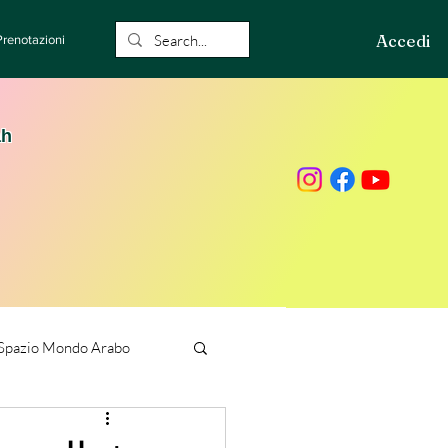
Accedi
Prenotazioni
ah
Spazio Mondo Arabo
ione