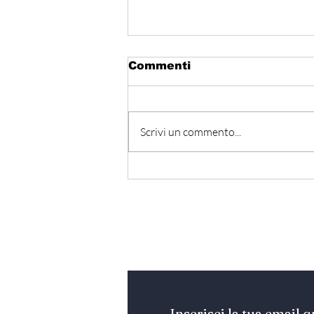
Commenti
Scrivi un commento...
Egitto - Scoperta la
tomba di Thutmose II
Iscriviti alla nostra Ne