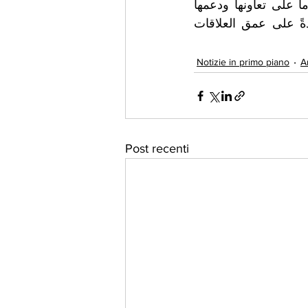
​وفي ختام الفعالية، توجهت السفارة الأردنية بخالص الشكر والتقدير لبلدية روما على تعاونها ودعمها 
لإنجاح هذا الحدث، مُثمنةً حضور مندوب البلدية الرسمي الى الفعالية، ومؤكدةً على عمق العلاقات 
Notizie in primo piano
A
Post recenti