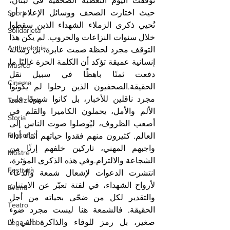
توقفت اليوم التغطية الصحفية في لبنان، 
حيث اختارت الصحف ووسائل الإعلام أن 
Sport
تُحيي ذكرى الزملاء الشهداء الذين سقطوا 
Solidarietà
خلال سنوات النزاعات والحروب. لم يكن هذا 
Archeologia
التوقف مجرد لحظة صمت عابرة، بل رسالة 
إنسانية عميقة تؤكد أن الكلمة الحرة غالبًا ما 
Musica
دفعت ثمنًا باهظًا في سبيل نقل 
Cinema
الحقيقة.الصحفيون الذين رحلوا لم يكونوا 
مجرد ناقلين للأخبار، بل كانوا شهودًا على 
Tradizioni
الألم والأمل، يحملون الكاميرا والقلم في 
Storia
أصعب الظروف، ليُوصلوا صوت الناس إلى 
Filosofia
العالم. كثيرون منهم فقدوا حياتهم أثناء أداء 
واجبهم المهني، تاركين خلفهم إرثًا من 
Mostre
الشجاعة والالتزام.وفي هذه الذكرى المؤثرة، 
Festività
انتشرت الدعوات لإشعال شمعة والدعاء 
لأرواح الشهداء، في لفتة تعبّر عن الامتنان 
Eventi
والتقدير لكل من ضحّى بحياته من أجل 
Teatro
الحقيقة. فالشمعة هنا ليست مجرد ضوء 
صغير، بل رمز للوفاء والذاكرة التي لا 
Lega Araba