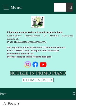
Menu
L’Italia nel mondo Arabo e il mondo Arabo in Italia
Associazione Internazionale Di Amicizia Italo-araba
Assadakah
IBAN: IT03K0832703261000000002834
Sito registrato dal Presidente del Tribunale di Genova
R.G.V. 8468\2024 Reg. Stampa n 16\24 cron.61\24 ​
Proprietario Talal Khrais
Direttore Responsabile Roberto Roggero
NOTIZIE IN PRIMO PIANO
ULTIME NEWS
Post
All Posts