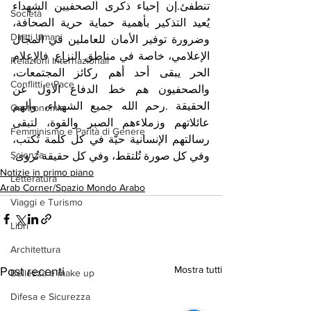
تنطفئ.إن إحياء ذكرى الصحفيين الشهداء 
Società
يُعيد التذكير بأهمية حماية حرية الصحافة، 
Diritti Umani
وضرورة توفير الأمان للعاملين في المجال 
الإعلامي، خاصة في مناطق النزاع. فالإعلام 
Relazioni Internazionali
الحر يبقى أحد أهم ركائز المجتمعات، 
Conflitti e Pace
والصحفيون هم خط الدفاع الأول عن 
الحقيقة .رحم الله جميع الشهداء، وألهم 
Gastronomia
عائلاتهم وزملاءهم الصبر والقوة، لتبقى 
Femminismo e Parità di Genere
رسالتهم الإنسانية حيّة في كل كلمة تُكتب، 
Scienza
وفي كل صورة تُلتقط، وفي كل حقيقة تُروى.
Notizie in primo piano
Letteratura
Arab Corner/Spazio Mondo Arabo
Viaggi e Turismo
Libri
Architettura
Mostra tutti
Post recenti
Bellezza e make up
Difesa e Sicurezza