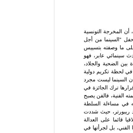
اعتبر الدكتور عزالدين شلح مؤسس ورئيس مهرجان غزة الدولي لسينما المرأة، أن المخرجة التونسية 
كوثر بن هنية تمثل اليوم أيقونة السينما العربية، بعد قرارها ترك جائزتها في حفل “السينما من أجل 
السلام” الذي أُقيم في برلين على هامش مهرجان برلين السينمائي، احتجاجا على ما وصفته بتسييس 
خطاب السلام وتجاهل العدالة.وأوضح شلح أن موقف بن هنية يتجاوز حدود حدث سينمائي عابر، فهو 
يؤكد أن السينما العربية قادرة على إنتاج خطاب إنساني نقدي يرفض المساواة بين الضحية والجلاد، 
ويعيد تعريف دور الفنان بوصفه شاهدا أخلاقيا في عصره، وأضاف أن شجاعتها في لحظة تكريم دولية 
وأمام شخصيات سياسية وفنية بارزة مثل هيلاري كلينتون وكيفن سبيسي، تؤكد أن السينما ليست مجرد 
صناعة ترفيه، بل مساحة مقاومة رمزية ضد تبييض العنف. وأشار شلح إلى أن قرارها ترك الجائزة في 
مكانها يحول التكريم نفسه إلى وثيقة احتجاج، ويمنح فيلمها بعدا تاريخيا يتجاوز قيمته الفنية، فالفن يصبح 
أكثر تأثيرا حين يرفض أن يستخدم غطاءً أخلاقيا للسياسات، ويتمسك بوظيفته في مساءلة السلطة 
والدفاع عن كرامة الإنسان.وقد نشر خطاب بن هنية الكامل عبر موقع هوليوود ريبورتر، حيث شددت 
فيه على أن السلام لا يمكن أن يكون شعارا تجميليا، بل التزاما قانونيا وأخلاقيا قائما على العدالة 
والمساءلة، وما فعلته يرسخ صورتها كأيقونة سينمائية عربية، ليس فقط لإنجازها الفني، بل لجرأتها في 