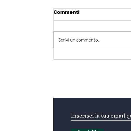
Commenti
Scrivi un commento...
المتوسط ينتظر من يقود
المستقبل… هل تكون إيطاليا
صاحبة المبادرة؟
Iscriviti alla nostra Ne