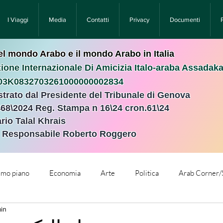
I Viaggi
Media
Contatti
Privacy
Documenti
nel mondo Arabo e il mondo Arabo in Italia
ione Internazionale Di Amicizia Italo-araba Assadak
T03K0832703261000000002834
istrato dal Presidente del Tribunale di Genova
468\2024 Reg. Stampa n 16\24 cron.61\24 ​
rio Talal Khrais
e Responsabile Roberto Roggero
rimo piano
Economia
Arte
Politica
Arab Corner/
min
e
Comunicati Stampa
Cronaca
Tecnologia
Relig