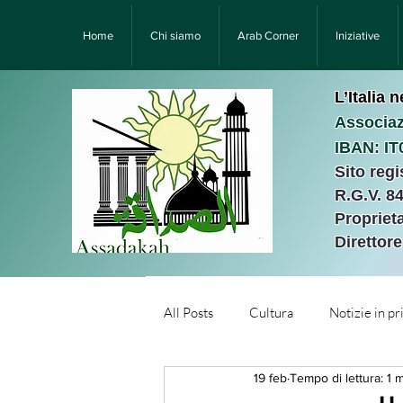
Home
Chi siamo
Arab Corner
Iniziative
L’Italia 
Associaz
IBAN: I
Sito reg
R.G.V. 8
Proprieta
Direttor
All Posts
Cultura
Notizie in p
19 feb
Tempo di lettura: 1 
Նորություններ/Notizie Armen