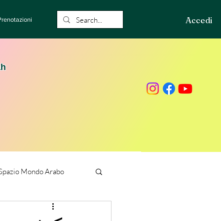
Accedi
Prenotazioni
ah
Spazio Mondo Arabo
ione