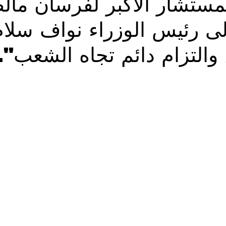
لمستشار الأكبر لفرسان مال
لى رئيس الوزراء نواف سلام
Solidarietà
Archeologia
Musica
Cinema
Tr
والتزام دائم تجاه الشعب".
tà
Eventi
Teatro
Lega Araba
Società
Dirit
itti e Pace
Gastronomia