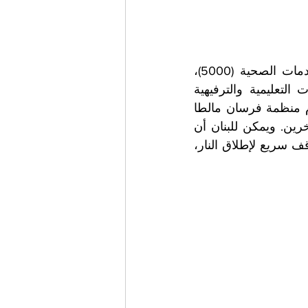
خلال الأسابيع الأخيرة، قدمت الجهود الإنسانية دعماً أساسياً في مجالات الخدمات الصحية (5000)، 
والمنتجات الصيدلانية (حوالي 4000)، والوجبات (حوالي 23000)، والمستلزمات التعليمية والترفيهية 
(حوالي 800)، وغيرها من أشكال المساعدة.واختتم المستشار الأكبر قائلاً: "تلتزم منظمة فرسان مالطا 
بحشد الدعم الدولي للبنان من خلال هيئاتها المنتشرة حول العالم وشركائها الآخرين. ويمكن للبنان أن 
يعتمد على التزامنا الدائم وتضامننا وصداقتنا".وتأمل منظمة فرسان مالطا في وقف سريع لإطلاق النار، 