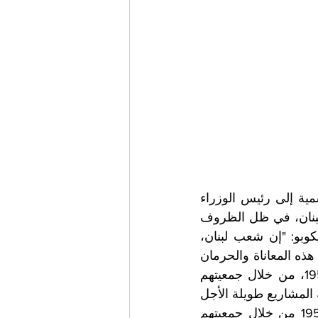
وجّه المستشار الأكبر لفرسان مالطا، ريكاردو باتيرنو دي مونتيكوبو، رسالة رسمية إلى رئيس الوزراء 
اللبناني، نواف سلام، يعرب فيها عن أعمق تعاطفه ودعمه لمؤسسات وشعب لبنان، في ظل الظروف 
المأساوية الراهنة وتداعياتها الإنسانية الخطيرة.ويقول ريكاردو باتيرنو دي مونتيكوبو: "إن شعب لبنان، 
البلد العزيز على فرسان مالطا، يستحق السلام والاستقرار والأمن والازدهار بعد هذه المعاناة والحرمان 
الواسعين والمطولين".ويعمل فرسان مالطا، المتواجدون في لبنان منذ عام 1953، من خلال جمعيتهم 
الوطنية، التي تقف حاليًا في الصفوف الأمامية لمواجهة الأزمة، لضمان استمرارية المشاريع طويلة الأجل 
وتعزيز التدخلات الاستثنائية للنازحين.يعمل فرسان مالطا في لبنان منذ عام 1953 من خلال جمعيتهم 