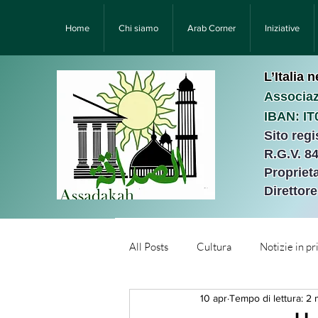
Home
Chi siamo
Arab Corner
Iniziative
L’Italia 
Associaz
IBAN: I
Sito reg
R.G.V. 8
Proprieta
Direttor
All Posts
Cultura
Notizie in p
10 apr
Tempo di lettura: 2 
Նորություններ/Notizie Armen