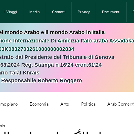
I Viaggi
Media
Contatti
Privacy
Documenti
nel mondo Arabo e il mondo Arabo in Italia
ione Internazionale Di Amicizia Italo-araba Assadak
T03K0832703261000000002834
istrato dal Presidente del Tribunale di Genova
468\2024 Reg. Stampa n 16\24 cron.61\24 ​
rio Talal Khrais
e Responsabile Roberto Roggero
rimo piano
Economia
Arte
Politica
Arab Corner/
min
e
Comunicati Stampa
Cronaca
Tecnologia
Relig