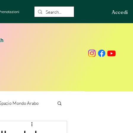
Accedi
Prenotazioni
ah
Spazio Mondo Arabo
ione