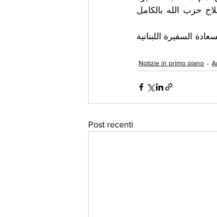
اللبنانية وقف إطلاق النار الفوري...وبالتالي الإسرائيلي طالب بضرورة  نزع سلاح حزب الله بالكامل 
ماذا سيحصل في الأيام المقبلة .....نحن في الانتظار؟كما نتمنى التوفيق والنجاح لسعادة السفيرة اللبنانية 
Notizie in primo piano
A
Post recenti