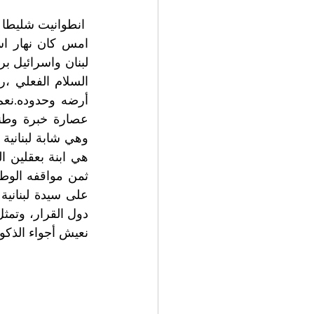
 انطوانيت شليطا بقاعكفرا- لبنان 
نعيش أجواء الذكوري