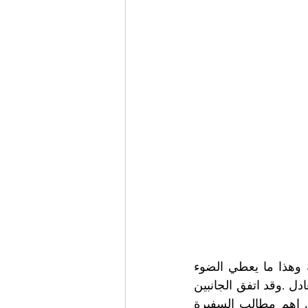
مع الإشارة وحسب ما أفاد وزير الخارجية الاميركية ان المباحثات كانت إيجابية وهذا ما يعطي الضوء 
الاخضر، مع مزيد من اللقاءات مع الرعاية الاميركية لتحقيق السلام الشامل والعادل .وقد اتفق الجانبين 
اللبناني والإسرائيلي الذين جلسا لأول مرة وجها لوجه على طاولة واحدة، ومن اهم مطالب السفيرة  