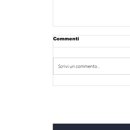
Commenti
Scrivi un commento...
المتوسط ينتظر من يقود
المستقبل… هل تكون إيطاليا
صاحبة المبادرة؟
Iscriviti alla nostra Ne