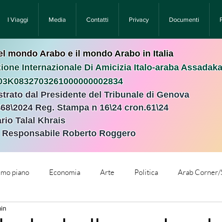
I Viaggi
Media
Contatti
Privacy
Documenti
nel mondo Arabo e il mondo Arabo in Italia
ione Internazionale Di Amicizia Italo-araba Assadak
T03K0832703261000000002834
istrato dal Presidente del Tribunale di Genova
468\2024 Reg. Stampa n 16\24 cron.61\24 ​
rio Talal Khrais
e Responsabile Roberto Roggero
rimo piano
Economia
Arte
Politica
Arab Corner/
min
e
Comunicati Stampa
Cronaca
Tecnologia
Relig