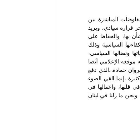
امس كان نهار استثنائي في حياة لبنان السياسية والدبلوماسية، حيث بدأت المفاوضات المباشرة بين 
لبنان واسرائيل برعاية اميركية.امس ، اثبت لبنان الرسمي موقفه للعلن انه بلد حر قراره سيادي، ويريد 
السلام الفعلي ،رأفة بالمواطن اللبناني، الذي دفع ثمن حرب بغيضة ليس له شأن بها، والحفاظ على 
أرضه وحدوده.نعم ...لقد اثبتت سفيرة لبنان في واشنطن ندى حماده معوض كفاءتها السياسية وذلك 
عصارة خبرة وطنية واسعة تمتعت بها خلال ترؤسها المناصب المهمة خلال حياتها ونضالها السياسي، 
وهي شابة لبنانية تنتمي إلى عائلة فاضلة وطنية، ابنة بيت عريق في السياسة، له موقعه الإعلامي أيضا 
هي ابنة بعقلين العزيزة ...ويكفي فخامة الاسم لنتعرف انها ابنة الشهيد الحي مروان حمادة...الذي دفع 
ثمن مواقفه الوطنية...اليوم لا اتكلم عن المراكز التي اثبتت وجودها فيها، وهي كثيرة ،إنما القي الضوء 
على سيدة لبنانية درست وتعبت ..ناضلت...وضحت ..واستحقت ان تحمل بلادنا في قلبها، واعمالها في 
دول القرار، وتمثل بلدها خير تمثيل في الخارج، خصوصا في موقع القرار اميركا، ونحن ما زلنا في لبنان 