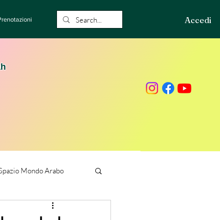
Accedi
Prenotazioni
ah
Spazio Mondo Arabo
ione