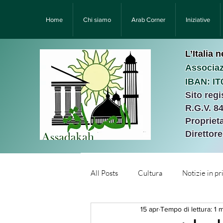
Home
Chi siamo
Arab Corner
Iniziative
L’Italia 
Associaz
IBAN: I
Sito reg
R.G.V. 8
Proprieta
Direttor
All Posts
Cultura
Notizie in p
15 apr
Tempo di lettura: 1 
Նորություններ/Notizie Armen