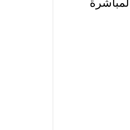
لمباشرة
Migrazione e Rifugiati
Sport
Filosofia
Mostre
Festivi
Relazioni Internazionali
Confl