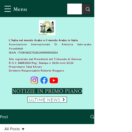
Menu
L’Italia nel mondo Arabo e il mondo Arabo in Italia
Associazione Internazionale Di Amicizia Italo-araba
Assadakah
IBAN: IT03K0832703261000000002834
Sito registrato dal Presidente del Tribunale di Genova
R.G.V. 8468\2024 Reg. Stampa n 16\24 cron.61\24 ​
Proprietario Talal Khrais
Direttore Responsabile Roberto Roggero
NOTIZIE IN PRIMO PIANO
ULTIME NEWS
Post
All Posts