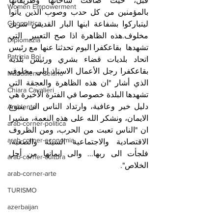
قبل، حيث ضاقت ساحاتها وطريقاتها 
Women Empowerment
بالمؤمنين من كل حدب وصوب الذين يأتوا 
Geopolitica
ليتباركوا بشفاعة ابنها البار القديس شربل 
مخلوف.هذه الظاهرة اذا صح التعبير  التي 
Diplomazia
تشهدها  بقاعكفرا اليوم تحدثنا عنها مع رئيس 
Patrizia Boi
اتحاد بلديات قضاء بشري ورئيس بلدية 
بقاعكفرا رجل الأعمال الاستاذ ايلي مخلوف 
Maddalena Celano
الذي أشار "ان هذه الظاهرة والعجقة التي 
Chiara Cavalieri
تشهدها البلدة خصوصا في الفترة الأخيرة هي 
دليل خير وعافية، وارتداد الناس الى ينبوع 
Ambiente
الايمان، ونشكر الله على هذه النعمة، مشيرا 
arab-corner-politica
ان "الناس تعبت من الحرب، ومن الظروف 
arab-corner-economia
الاقتصادية والاجتماعية السيئة والصعبة، 
فلجأت الى ربها... والى ايمانها من أجل 
arab-corner-cultura
الخلاص".
arab-corner-arte
TURISMO
azerbaijan