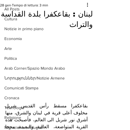
28 gen
Tempo di lettura: 3 min
All Posts
لبنان : بقاعكفرا بلدة القداسة
Cultura
والتراث
Notizie in primo piano
Economia
Arte
Politica
Arab Corner/Spazio Mondo Arabo
Նորություններ/Notizie Armene
Comunicati Stampa
Cronaca
بقاعكفرا مسقط رأس القديس شربل 
Tecnologia
مخلوف أعلى قرية في لبنان والشرق، منها 
Religione
أشرق نور شربل الى العالم، فأصبحت هذه 
القرية المتواضعة،  العالية، والبعيدة، محجا 
Migrazione e Rifugiati