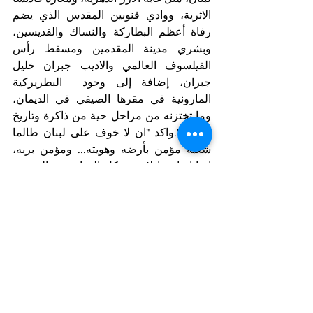
الاثرية، ووادي قنوبين المقدس الذي يضم 
رفاة أعظم البطاركة والنساك والقديسين،  
وبشري مدينة المقدمين ومسقط رأس 
الفيلسوف العالمي والاديب جبران خليل 
جبران، إضافة إلى وجود  البطريركية 
المارونية في مقرها الصيفي في الديمان، 
وما تختزنه من مراحل حية من ذاكرة وتاريخ 
لبنان...".واكد "ان لا خوف على لبنان طالما 
شعبه مؤمن بأرضه وهويته... ومؤمن بربه، 
ايمانا راسخا لا تهزه كل العواصف والحروب 
".وعن دور بلدية بقاعكفرا قال:" منذ تسلمنا 
رئاسة البلدة في بقاعكفرا لم نسعى الى 
المناصب، ولكن عملنا هو رسالة للحفاظ 
على ارضنا وتراثنا الروحي، وكل المشاريع 
التي تقوم بها البلدية هي لتعزيز السياحة 
الدينية في البلدة والمنطقة ككل، والعمل 
بكل جهد ولو فردي للاضاءة على بلدة 
القديس ، واستقطاب الزوار للتعرف اليها 