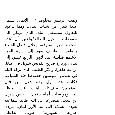
ولفت الرئيس مخلوف "ان الإيمان يشمل 
عددا كبيرا من شباب لبنان، وهذا يدعونا 
للتفاؤل بمستقبل البلد، الذي يرتكز الى 
طموحات  الجيل الطالع".واعتبر أن "هذه 
العجقة الغير مسبوقة، وخلال فصل الشتاء 
والطقس العاصف يعود إلى زيارة الحبر 
الأعظم قداسة البابا لاوون الرابع عشر، إلى 
لبنان، وزيارة ضريح القديس شربل في عنايا، 
ابن بقاعكفرا، والاثر الطيب الذي تركه البابا 
في نفوس المؤمنين خصوصا فئة الشباب، 
فكانت هذه أول ردة فعل من قبل 
المؤمنين".اضاف:"لقد اهاب الناس منظر 
البابا وهو ساجد أمام جثمان القديس شربل 
ابن بلدتنا، متضرعا الى الله طالبا شفاعته  
لعودة السلام الى بلد الأرز لبنان، مرددا 
عبارته الشهيرة:" طوبى لفاعلي 