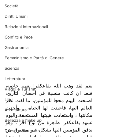
Società
Diritti Umani
Relazioni Internazionali
Conflitti e Pace
Gastronomia
Femminismo e Parità di Genere
Scienza
Letteratura
نعم لقد وهب الله بقاعكفرا نعمة خاصة، 
Viaggi e Turismo
فبعد ان كانت منسية في احضان التاريخ، 
Libri
اصبحت اليوم محجا للمؤمنين، ما لفت نظر 
العالم اليها، فاعيدت لها الحياة،   وأخذت 
Architettura
مكانتها ، واستعادت هيبتها المستحقة.واليوم 
Bellezza e make up
تشهد بقاعكفرا ظاهرة من نوع آخر ، وهو 
تدفق المؤمنين اليها بشكل غير مسبوق من 
Difesa e Sicurezza