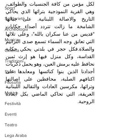
لكل مؤمن من كافة الجنسيات والطوائف، 
Sport
وهي القرية النموذجية بتراثها الذي يحاكي 
Solidarietà
التاريخ والاصالة اللبنانية. على جبالها 
الشامخة ما زالت تتردد أصداء حكايات 
Archeologia
"قديس من عنا سكران بالله"، وعلى تلالها 
Musica
التي تعانق وجه السماء تسمع صدى الترانيم 
والصلاة.فكل حجر في بلدتي يحكي حكاية 
Cinema
القداسة، وكل منزل فيها هو إرث ثمين 
Tradizioni
نحافظ عليه برمش العين، وهو يحمل ذكريات 
أجدادنا الذين بنوا كنائسها ومعابدها على 
Storia
اكتافهم الصلبة، محافظين على اصالتها 
Filosofia
وتراثها، مكرسين العادات والتقاليد اللبنانية 
Mostre
العريقة، التي تحاكي الماضي بكل ابعاده 
الروحية.
Festività
Eventi
Teatro
Lega Araba